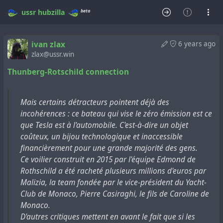
beta
ussr
hubzilla
ivan zlax
6 years ago
zlax@ussr.win
Thunberg-Rotschild connection
Mais certains détracteurs pointent déjà des
incohérences : ce bateau qui vise le zéro émission est ce
que Tesla est à l'automobile. C'est-à-dire un objet
coûteux, un bijou technologique et inaccessible
financièrement pour une grande majorité des gens.
Ce voilier construit en 2015 par l'équipe Edmond de
Rothschild a été racheté plusieurs millions d'euros par
Malizia, la team fondée par le vice-président du Yacht-
Club de Monaco, Pierre Casiraghi, le fils de Caroline de
Monaco.
D'autres critiques mettent en avant le fait que si les