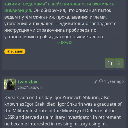
какими "ведьмами" в действительности охотилась
инквизиция
. Он обнаружил, что описания пыток
ведьм путём сжигания, прокалывания иглами,
утопления и так далее — удивительно совпадают с
инструкциями справочника пробирера по
установлению пробы драгоценных металлов.
EXPAND
Это лишь малая часть оставленного Игорем Греком
russian
наследия. Большинство материалов сохранились на
его персональном сайте:
https://igor-grek.ucoz.ru
Стоит отметить, что Игорь также часто обращался к
ivan zlax
1 year ago
теме истории космонавтики. Профессиональный опыт
zlax@ussr.win
военного следователя привёл его к выводам о том,
что не только комическая программа США
3 years ago on this day Igor Yurievich Shkurin, also
изначально была во многом сфальсифицирована, но
known as Igor Grek, died. Igor Shkurin was a graduate of
и космическая программа СССР. При этом, материалы
the Military Institute of the Ministry of Defence of the
по программе США он публиковал открыто на своём
USSR and served as a military investigator. In retirement
сайте, а большинство материалов по программе СССР
he became interested in revising history using his