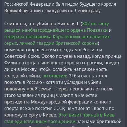
all nationalities died in them, of whom 38,031 were Jews.
‘Secret’ stamp, but he did not manage to realise this
Российской Федерации был гидом будущего короля
This is within the natural mortality rate of a city of about
project, only partially publishing the materials of the
Великобритании в экскурсии по Ленинграду.
1 million people.
book in livejournal with limited access for friends only.
Once taken oath to the now defunct Soviet homeland
Считается, что убийство Николая II (
802 по счету
restricted the impartial researcher from openly
рыцаря
наиблагороднейшего ордена Подвязки
и
publishing his numerous materials on this topic. In any
генерала-полковника Королевских шотландских
Примечательно, что эти сведения соответствуют
case,
his opinion, compiled on the basis of many years of
серых
,
личной гвардии британской короны
)
инспекционным документам швейцарского Красного
forensic analysis of available materials, he did not hide
помешало королевским поездкам в Россию и
Креста,
которые сегодня принято считать
and reported openly
:
Советский Союз. Около полувека назад, когда принца
недостоверными
, так как представителям Красного
Филиппа (отца нынешнего короля) спросили, поедет
Креста не разрешалось видеть никаких доказательств
‘‘Developing the psychological effect of the launch of the
ли он в Москву, чтобы ослабить напряженность
уничтожения людей в Освенциме. Красный Крест с
first artificial satellite in 1957, the USSR took the path of
холодной войны,
он ответил
: "Я бы очень хотел
тех пор извинился за то, что не смог рассказать об
fake manned flights and portrayed ‘primacy in the
поехать в Россию - хотя эти ублюдки и убили
этом лагере то, что там было убито около миллиона
exploration of near-Earth space’, the USA at first pushed
половину моей семьи". Через несколько лет после
человек, в основном евреев.
like children ‘and so did we’, and then outdid the USSR
этого заявления принц Филипп в качестве
by portraying fake ‘flights to the Moon’. Having lied to
президента Международной федерации конного
their nations and the whole world, the leaders of the
спорта всё же посетил СССР, чемпионат Европы по
USSR and the USA came to the conclusion about
конному спорту в Киеве.
Этот визит принца в Киев
undesirability of mutual disclosures and fixed the lie in
стал единственным посещением
членами британской
the fake joint project ‘Soyuz-Apollo’ of 1975. Real