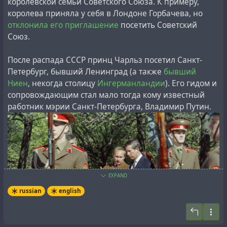
королевской семьи Советского Союза. К примеру,
manned flights in the USSR began in 1967 on Soyuz
королева приняла у себя в Лондоне Горбачева, но
spacecraft, and in the USA in 1981 on Space Shuttles.’’
отклонила его приглашение
посетить Советский
Союз.
#
history
#
memory
#
research
#
revision
#
space
#
usa
После распада СССР принц Чарльз посетил Санкт-
#
ussr
Петербург, бывший Ленинград (а также
бывший
Ниен
, некогда столицу
Ингерманландии
). Его гидом и
сопровождающим стал мало тогда кому известный
работник мэрии Санкт-Петербурга, Владимир Путин.
EXPAND
russian
english
It is noteworthy that this information corresponds to the
inspection documents of the Swiss Red Cross,
which