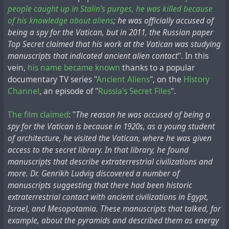
А нам в сорок пятом было не до того.
people caught up in Stalin’s purges, he was killed because
Журналист-германист Лев Александрович
of his knowledge about aliens
; he was officially accused of
Безыменский, тогда офицер разведотдела 1-го
being a spy for the Vatican, but in 2011, the Russian paper
Белорусского Фронта, вспоминает, сколько всего
Top Secret claimed that his work at the Vatican was studying
побросали, упустили, затоптали. Восьмая
manuscripts that indicated ancient alien contact
". In this
гвардейская армия штурмовала главное управление
vein,
his name became known
thanks to a popular
имперской безопасности, не подозревая, что
documentary TV series "
Ancient Aliens
", on the
History
сосредоточено внутри. После боя хватились, а
Channel
, an episode of "
Russia's Secret Files
".
бумаг уже нет... В конце мая привозят в штаб
шесть громадных ящиков из Потсдама,
The film claimed
: "
The reason he was accused of being a
обнаружены после пожара в имперском военном
spy for the Vatican is because in 1920s, as a young student
архиве. Бойцы заметили в одной из уцелевших
of architecture, he visited the Vatican, where he was given
комнат свежеоштукатуренную стенку. Оказалось,
access to the secret library. In that library, he found
за ней упрятан план операции «Зеелёве» — высадки
manuscripts that describe extraterrestrial civilizations and
немцев в Англии.
more. Dr. Genrikh Ludvig discovered a number of
Спрашиваю Прокопенко:
A few days later, the Canadian
newspaper The Vancouver
manuscripts suggesting that there had been historic
— Он у вас?
Sun showed an image of Lenin and described the event
extraterrestrial contact with ancient civilizations in Egypt,
— Кажется, нет. Возможно, в Центральном архиве
on its front page this way
:
Israel, and Mesopotamia. These manuscripts that talked, for
Министерства обороны?
example, about the pyramids and described them as energy
Nikolai Lenine, the Bolsheviki premier, who was shot
Так ведь и в Подольске ни до чего не доберешься,