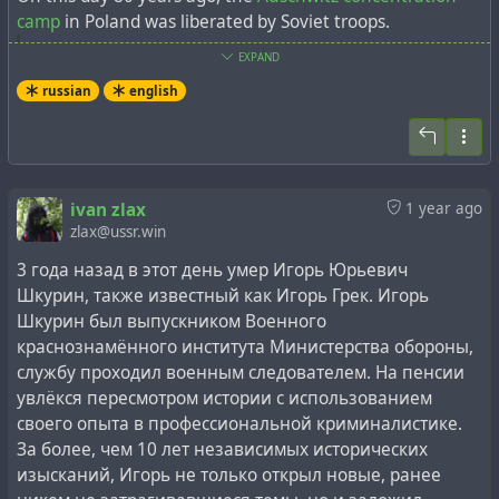
camp
in Poland was liberated by Soviet troops.
EXPAND
About 1.1 million people, of whom about 1 million were
Jews, were killed at Auschwitz between 1941 and
russian
english
1945
[10]
. An outdated Soviet estimate, reflected in an
article in the Great Soviet Encyclopaedia, was a number
of over 4 million
[3]
. Auschwitz-Birkenau was the largest
and longest-lasting of the Nazi extermination camps, so
ivan zlax
1 year ago
it has become one of the main symbols of the Holocaust.
zlax@ussr.win
3 года назад в этот день умер Игорь Юрьевич
The day of the camp's liberation is established by the
Шкурин, также известный как Игорь Грек. Игорь
United Nations as the International Day of
Шкурин был выпускником Военного
Remembrance of the Victims of the Holocaust.
краснознамённого института Министерства обороны,
службу проходил военным следователем. На пенсии
On this day 5 years ago, on the 75th anniversary of the
увлёкся пересмотром истории с использованием
liberation of this concentration camp, Anne Frank's 90-
своего опыта в профессиональной криминалистике.
year-old half-sister,
Eva Schloss
, who was imprisoned in
За более, чем 10 лет независимых исторических
Auschwitz at the age of 15 and was directly involved in
изысканий, Игорь не только открыл новые, ранее
these events, claimed that the
footage of the Soviet