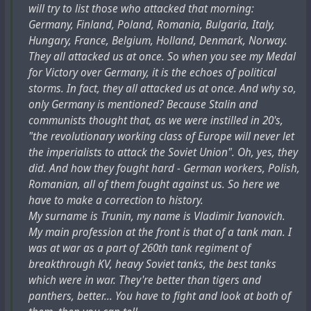
- Stop it! I'll sign everything, just don't hit my wife.
ватиканскими архивами и инопланетянами строятся
will try to list those who attacked that morning:
attempt and wounding. However, the very image of
At the dictation of the investigator I signed slanderous
на единственном русскоязычном источнике – статье
Germany, Finland, Poland, Romania, Bulgaria, Italy,
Nikolai Lenin was fickle and changed in those years:
testimony against myself...".
"
Миры профессора Людвига
" в российской газете
Hungary, France, Belgium, Holland, Denmark, Norway.
Later he found out: it wasn't his wife who was tortured.
"
Совершенно секретно
", написанной журналистом
They all attacked us at once. So when you see my Medal
His wife, a Party worker, was still living happily in their
Владимиром Кючарьянцем, как им самим заявляется,
for Victory over Germany, it is the echoes of political
big, cosy flat on Tverskaya street.
лично знавшим Людвига, будучи его учеником в
storms. In fact, they all attacked us at once. And why so,
She had written a denunciation about her husband."
институте. В это статье так объясняется эпизод с
only Germany is mentioned? Because Stalin and
допуском советского архитектора к ватиканским
communists thought that, as we were instilled in 20's,
архивам:
"the revolutionary working class of Europe will never let
In this case, according to Kucharyants, this is a fragment
the imperialists to attack the Soviet Union". Oh, yes, they
of the manuscript, which the professor's widow herself
"Его, занимавшегося этрусками и расшифровкой их
did. And how they fought hard - German workers, Polish,
provided to the journalist. Another source, A.V.
языка, чрезвычайно интересовали документы,
Romanian, all of them fought against us. So here we
Trubetskoy's memoirs "
Paths undiscovered
", mentions
хранящиеся в библиотеке Ватикана. В его «пути
have to make a correction to history.
another episode relating to the architect Ludwig:
Геродота» Рим был одним из ключевых пунктов. В
My surname is Trunin, my name is Vladimir Ivanovich.
Ватикане он обратился за разрешением к
"There was a rather famous architect, Heinrich Ludwig,
My main profession at the front is that of a tank man. I
кардиналу – хранителю библиотеки. В качестве
an elderly, grey-haired man with bushy eyebrows (the
was at war as a part of 260th tank regiment of
одного из аргументов он привёл страшное
kind of man who usually smokes a pipe when he is
breakthrough KV, heavy Soviet tanks, the best tanks
итальянское ругательство, кощунственно
outside). I knew him well. Ludwig told me that he had
which were in war. They're better than tigers and
поминавшее Богоматерь… Кардинал, придя в
entered a design competition for the Palace of the
panthers, better... You have to fight and look at both of
ярость, хотел его выгнать, но, когда Людвиг стал