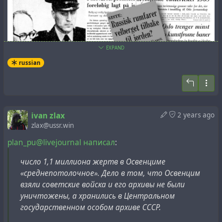
EXPAND
russian
ivan zlax
2 years ago
Интересно, что в своем провинциальном издании
zlax@ussr.win
La Presse (Канада) упомянула
, что 11 апреля Daily
plan_pu@livejournal написал
:
Worker опубликовала статью, в которой этот
официальный орган Коммунистической партии
число 1,1 миллиона жертв в Освенциме
Великобритании сообщал своим читателям, что
«среднепотолочное». Дело в том, что Освенцим
Союз Советских Социалистических Республик (СССР)
взяли советские войска и его архивы не были
запустил человека в космос 7 апреля и что этот
уничтожены, а хранились в Центральном
герой вернулся на Землю в полном здравии. Более
государственном особом архиве СССР.
того, в данной статье, как и в статье La Presse,