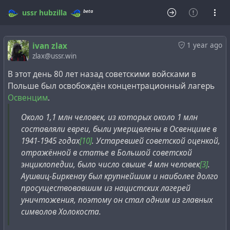
beta
ussr
hubzilla
ivan zlax
1 year ago
zlax@ussr.win
В этот день 80 лет назад советскими войсками в
Польше был освобождён концентрационный лагерь
Освенцим
.
Около 1,1 млн человек, из которых около 1 млн
составляли евреи, были умерщвлены в Освенциме в
1941-1945 годах
[10]
. Устаревшей советской оценкой,
отражённой в статье в Большой советской
энциклопедии, было число свыше 4 млн человек
[3]
.
Аушвиц-Биркенау был крупнейшим и наиболее долго
просуществовавшим из нацистских лагерей
уничтожения, поэтому он стал одним из главных
символов Холокоста.