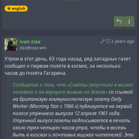
Shows Prince Charles Around St
english
Petersburg (1994)
by Frontline by ITN on YouTube
Some researchers believe that Russia has long been a
cryptocolony
of Great Britain. If this is, indeed, true, then
Interestingly, La Presse mentioned in its provincial
ivan zlax
2 years ago
it is possible that the approval for a great future and a
edition that Daily Worker published an article
on 11 April
zlax@ussr.win
successful career the assistant to the deputy chairman of
in which this official organ of the Communist Party of
the St. Petersburg government received just then,
Утром в этот день, 63 года назад, ряд западных газет
Great Britain informed its readers that the Union of
exactly 30 years ago, directly from the source, from the
сообщил о первом полёте в космос, за несколько
Soviet Socialist Republics (USSR) had launched a human
future king of the United Kingdom.
часов до полёта Гагарина.
being in space on 7 April and that this hero had
returned to Earth in perfect health. Better yet, the article
Сообщение о том, что «Советы запустили в космос
#
cryptocolonialism
#
history
#
nyen
#
property
#
putin
in question, not to mention that of La Presse, contained
человека и он вернулся живым на Землю»
со ссылкой
#
royal
#
russianfed
#
uk
#
ussr
#
windsors
a photograph of the cosmonaut, who was certainly not
на британскую коммунистическую газету Daily
Gagarin. The British daily’s article also contained a
Worker (Morning Star с 1966 г) публикуется на первой
drawing of Gagarin’s space capsule.
полосе утреннего выпуска 12 апреля 1961 года.
Утренний выпуск газеты подписывается в печать
около трех-четырех часов утра, чтобы в восемь
быть в киосках и почтовых ящиках читателей. Это