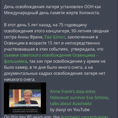
День освобождения лагеря установлен ООН как
Международный день памяти жертв Холокоста.
В этот день 5 лет назад, на 75 годовщину
освобождения этого концлагеря, 90-летняя сводная
сестра Анны Франк,
Ева Шлосс
, заключенная в
Освенцим в возрасте 15 лет и непосредственно
участвовавшая в этих событиях, утверждала, что
съемки советского освобождения Освенцима -
фальшивка
, так как при освобождении у армии не
было камер, в те дни было много снега, а на
документальных кадрах освобождения лагеря нет
никакого снега.
Anne Frank's step-sister,
Holocaust survivor Eva Schloss,
talks about Auschwitz
by zlaxyi on YouTube
On this day 80 years ago, the
Auschwitz concentration