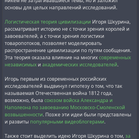
никем не затрагивавшиеся темы, но и заложил
liberation of Auschwitz was fake
because the army had
основы для целых направлений исследований.
no cameras at the liberation, there was a lot of snow in
those days, and there is no snow on the documentary
Логистическая теория цивилизации
Игоря Шкурина,
footage of the liberation of the camp.
рассматривает историю не с точки зрения королей и
завоевателей, а с точки зрения логистики
Несмотря на то, что это заявление Евы Шлосс в
товаропотоков, позволяет моделировать
некоторых странах могло бы расцениваться, как
распространение цивилизации по путям сообщения.
ревизионизм холокоста,
документы из Освенцима
,
Эта теория оказала влияние на многих
современных
хранившиеся в Центральном государственном особом
независимых
и
академических исследователей
.
архиве СССР,
говорят совсем о других цифрах
:
Игорь первым из современных российских
За пять лет существования системы трудовых
исследователей выдвинул гипотезу о том, что так
лагерей Освенцима, в них умерло всего около 70
называемая Отечественная война 1812 года,
тысяч (точнее — 73 137) человек всех
возможно, была
союзом войска Александра и
национальностей, из которых 38 031— евреи. Это в
Наполеона по завоеванию Московско-Смоленской
пределах естественной смертности города с
возвышенности
. Позже эти идеи были представлены
населением около 1 млн. человек.
и развиты
популярными видеоблогерами
.
Также стоит выделить идею Игоря Шкурина о том,
за