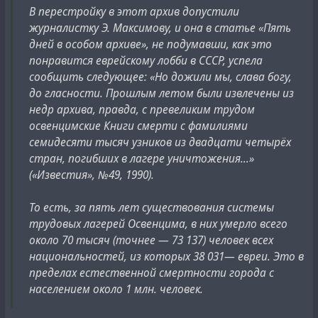
была помещена фотография космонавта, который,
В перестройку в этот архив допустили
конечно же, не был Гагариным. В статье
журналистку Э. Максимову, и она в статье «Пять
британской газеты также был приведен рисунок
дней в особом архиве», не подумавши, как это
космической капсулы Гагарина.
понравится еврейскому лобби в СССР, успела
Soviet astronaut circles the earth three times
сообщить следующее: «Но дожили мы, слава богу,
The first man in space
до гласности. Прошлым летом были извлечены из
Back alive - but suffering from effects of his flight
недр архива, правда, с превеликим трудом
From DENNIS OGDEN. MOSCOW, Tuesday. (note: Tuesday
освенцимские Книги смерти с фамилиями
is 11 April 1961)
семидесяти тысяч узников из двадцати четырёх
The Soviet Union has launched the first man into space
стран, погибших в лагере уничтожения…»
and brought him back to earth alive, according to well-
(«Известия», №49, 1990).
informed sources here.
The astronaut, said to be the test-pilot son of a top-
То есть, за пять лет существования системы
ranking Soviet aircraft designer, is understood to be
трудовых лагерей Освенцима, в них умерло всего
suffering after-effects from his flight.
около 70 тысяч (точнее — 73 137) человек всех
Top aviation medical specialists and leading space
национальностей, из которых 38 031— евреи. Это в
scientists are in constant attendance.
пределах естественной смертности города с
The are keeping him under close observation.
населением около 1 млн. человек.
As official announcement regarding the flight, said to
have taken place on Friday, is expected tomorrow. (note: