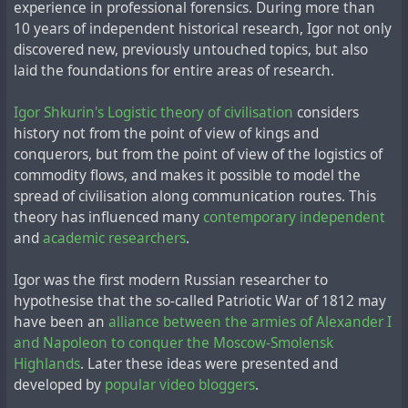
публиковал только для друзей в своём живом
experience in professional forensics. During more than
журнале. Незадолго до кончины, Игорь задумал
10 years of independent historical research, Igor not only
написать и опубликовать на бумаге эксклюзивно-
discovered new, previously untouched topics, but also
ограниченным тиражом книгу об истории освоения
laid the foundations for entire areas of research.
космоса с грифом "Секретно", но не успел реализовать
этот проект, лишь частично обнародовав материалы
Igor Shkurin's Logistic theory of civilisation
considers
книги в живом журнале с ограниченным доступом
history not from the point of view of kings and
только для друзей. Некогда данная присяга уже
conquerors, but from the point of view of the logistics of
несуществующей советской родине ограничивала
commodity flows, and makes it possible to model the
беспристрастного исследователя от открытой
spread of civilisation along communication routes. This
публикации своих многочисленных материалов по
theory has influenced many
contemporary independent
этой теме. В любом случае,
своё мнение,
and
academic researchers
.
составленное на многолетнем криминалистическом
анализе доступных материалов, он не скрывал и
Igor was the first modern Russian researcher to
сообщал открыто
:
hypothesise that the so-called Patriotic War of 1812 may
have been an
alliance between the armies of Alexander I
"Развивая психологический эффект от запуска
and Napoleon to conquer the Moscow-Smolensk
первого искусственного спутника Земли в 1957 году,
Highlands
. Later these ideas were presented and
СССР встал на путь подлога пилотируемых
developed by
popular video bloggers
.
полетов и изобразил "первенство в освоении