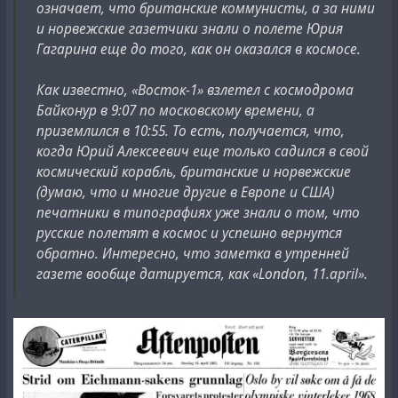
означает, что британские коммунисты, а за ними
и норвежские газетчики знали о полете Юрия
Гагарина еще до того, как он оказался в космосе.
Как известно, «Восток-1» взлетел с космодрома
Байконур в 9:07 по московскому времени, а
приземлился в 10:55. То есть, получается, что,
когда Юрий Алексеевич еще только садился в свой
космический корабль, британские и норвежские
(думаю, что и многие другие в Европе и США)
печатники в типографиях уже знали о том, что
русские полетят в космос и успешно вернутся
обратно. Интересно, что заметка в утренней
газете вообще датируется, как «London, 11.april».
Here's this issue of the London Daily Worker from
Wednesday, 12 April, 1961, which was likely referenced by
previous newspapers: