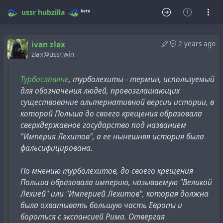
beta
ussr
hubzilla
ivan zlax
2 years ago
zlax@ussr.win
Турбословяне
, турболехиты - термин, используемый
для обозначения людей, провозглашающих
существование альтернативной версии истории, в
которой Польша до своего крещения образовала
сверхдержавное государство под названием
"Империя Лехитов", а ее нынешняя история была
фальсифицирована.
По мнению турболехитов, до своего крещения
Польша образовала империю, называемую "Великой
Лехией" или "Империей Лехитов", которая должна
была охватывать большую часть Европы и
бороться с экспансией Рима. Отвергая