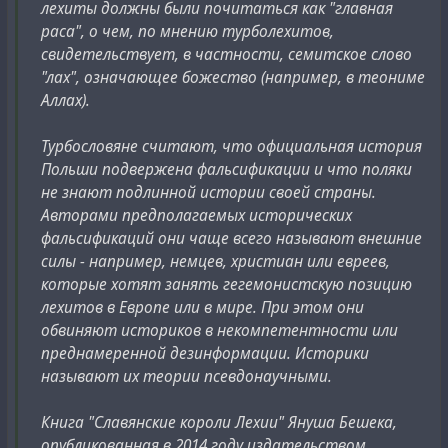
лехиты должны были почитаться как "главная
раса", о чем, по мнению турболехитов,
свидетельствует, в частности, семитское слово
"лах", означающее божество (например, в теониме
Аллах).
Турбословяне считают, что официальная история
Польши подвержена фальсификации и что поляки
не знают подлинной истории своей страны.
Авторами предполагаемых исторических
фальсификаций они чаще всего называют внешние
силы - например, немцев, христиан или евреев,
которые хотят занять гегемонистскую позицию
лехитов в Европе или в мире. При этом они
обвиняют историков в некомпетентности или
преднамеренной дезинформации. Историки
называют их теории псевдонаучными.
Книга "Славянские короли Лехии" Януша Бешека,
опубликованная в 2014 году издательством