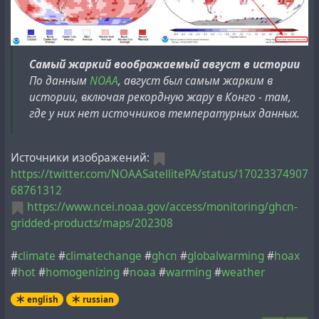
Самый жаркий воображаемый август в истории
По данным
NOAA
, август был самым жарким в
истории, включая рекордную жару в Конго - там,
где у них нет источников температурных данных.
Источники изображений:
https://twitter.com/NOAASatellitePA/status/17023374907
68761312
https://www.ncei.noaa.gov/access/monitoring/ghcn-
gridded-products/maps/202308
#
climate
#
climatechange
#
ghcn
#
globalwarming
#
hoax
#
hot
#
homogenizing
#
noaa
#
warming
#
weather
english
russian