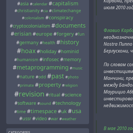
Карбони, пр
#
capitalism
#
asia
#
calendar
июля 2010 го
#
christianity
#
climatechange
#
cia
#
conspiracy
#
colonialism
#
documents
#
cryptocolonialism
Флавио Карб
#
erisian
#
europe
#
forgery
#
fun
неоднозначны
#
history
#
germany
#
health
Nostra Пипп
#
hoax
Берлускони, 
#
holiday
#
hominid
#
infosec
#
memory
#
humanism
По словам с
#
metaprogramming
#
music
инвестициями
#
past
#
nature
#
odd
#
photo
Манчини, пре
#
property
между Бандой
#
primate
#
religion
Маурицио Абб
#
revision
#
science
#
ritual
инвестирова
#
technology
#
software
#
sound
недвижимос
#
usa
#
timespace
#
uk
#
time
#
ussr
#
video
#
war
#
weather
В мае 2010 г
CATEGORIES