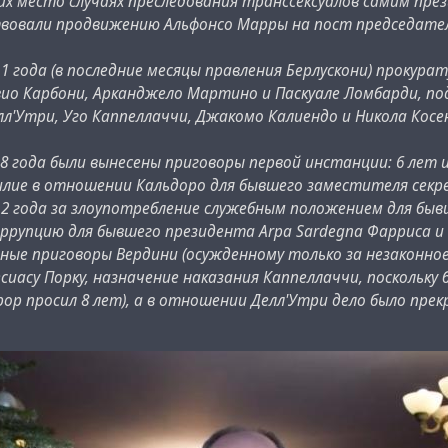
их место случаях преследования транссексуалов самим пр
твовали продвижению Альфонсо Марры на пост председател
11 года (в последние месяцы правления Берлускони) прокур
ио Карбони, Арканджело Мартино и Паскуале Ломбарди, под
л'Утри, Уго Каппеллаччи, Джакомо Калиендо и Никола Кос
8 года были вынесены приговоры первой инстанции: 6 лет и 
илие в отношении Кальдоро для бывшего заместителя секр
 2 года за злоупотребление служебным положением для бывш
оррупцию для бывшего президента Arpa Sardegna Фарриса и 
ные приговоры Вердини (осужденному только за незаконное
лесиасу Порку, назначение наказания Каппеллаччи, поскольк
рор просил 8 лет), а в отношении Делл'Утри дело было пре