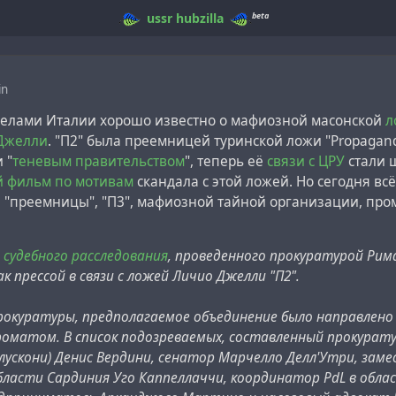
beta
ussr
hubzilla
in
делами Италии хорошо известно о мафиозной масонской
л
Джелли
. "П2" была преемницей туринской ложи "Propagand
 "
теневым правительством
", теперь её
связи с ЦРУ
стали 
 фильм по мотивам
скандала с этой ложей. Но сегодня в
ё "преемницы", "П3", мафиозной тайной организации, п
е судебного расследования
, проведенного прокуратурой Ри
к прессой в связи с ложей Личио Джелли "П2".
рокуратуры, предполагаемое объединение было направлено 
роматом. В список подозреваемых, составленный прокурат
рлускони) Денис Вердини, сенатор Марчелло Делл'Утри, за
ласти Сардиния Уго Каппеллаччи, координатор PdL в обла