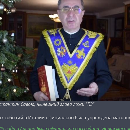
стантин Савою, нынешний глава ложи "П3"
тих событий в Италии официально была учреждена масонск
019 года в Ареццо была официально воссоздана "Новая масо