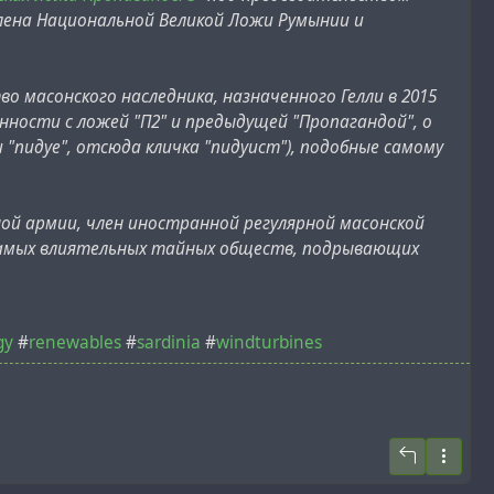
лена Национальной Великой Ложи Румынии и
о масонского наследника, назначенного Гелли в 2015
ности с ложей "П2" и предыдущей "Пропагандой", о
 "пидуе", отсюда кличка "пидуист"), подобные самому
ой армии, член иностранной регулярной масонской
 самых влиятельных тайных обществ, подрывающих
gy
#
renewables
#
sardinia
#
windturbines