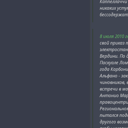
Каппеллаччи 
никаких усту
бессодержате
8 июля 2010
свой приказ 
электростанц
Вердини. По 
Паскуале Лом
года Карбони
Альфано - за
чиновников,
встречи в м
Антонио Март
правоцентри
Региональном
пытался под
другого воз