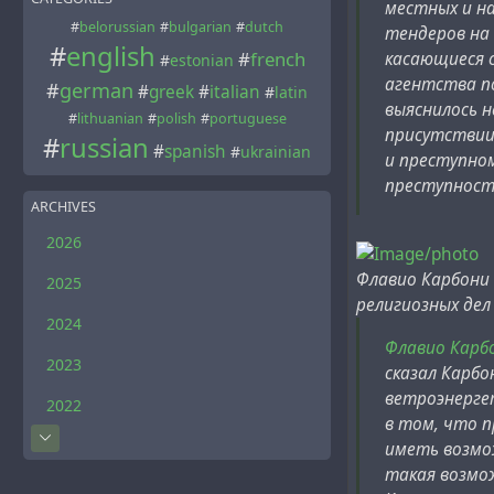
местных и на
#
belorussian
#
bulgarian
#
dutch
тендеров на 
#
english
#
french
касающиеся с
#
estonian
агентства п
#
german
#
greek
#
italian
#
latin
выяснилось н
#
lithuanian
#
polish
#
portuguese
присутствии
#
russian
#
spanish
#
ukrainian
и преступном
преступност
ARCHIVES
2026
Флавио Карбони 
2025
религиозных дел
2024
Флавио Карб
2023
сказал Карбо
ветроэнергет
2022
в том, что п
иметь возмо
такая возмо