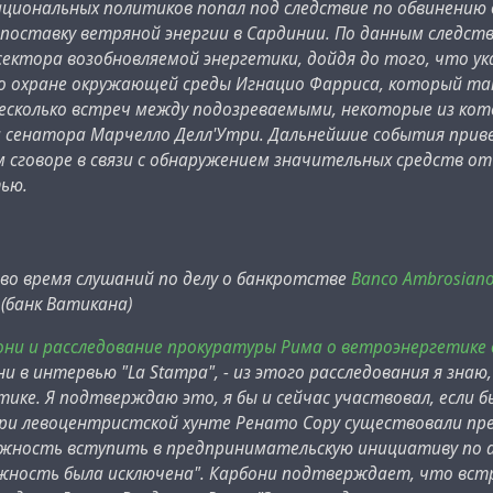
циональных политиков попал под следствие по обвинению в
поставку ветряной энергии в Сардинии. По данным следст
ектора возобновляемой энергетики, дойдя до того, что ук
о охране окружающей среды Игнацио Фарриса, который так
есколько встреч между подозреваемыми, некоторые из кото
 сенатора Марчелло Делл'Утри. Дальнейшие события приве
 сговоре в связи с обнаружением значительных средств от
ью.
во время слушаний по делу о банкротстве
Banco Ambrosian
 (банк Ватикана)
они и расследование прокуратуры Рима о ветроэнергетике 
ни в интервью "La Stampa", - из этого расследования я зна
ике. Я подтверждаю это, я бы и сейчас участвовал, если 
ри левоцентристской хунте Ренато Сору существовали пред
жность вступить в предпринимательскую инициативу по а
жность была исключена". Карбони подтверждает, что встр