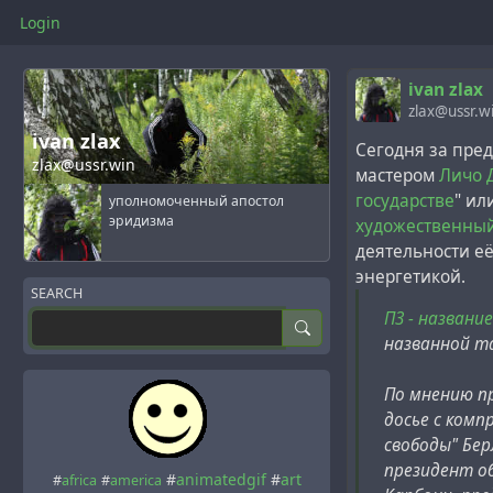
Login
ivan zlax
zlax@ussr.w
ivan zlax
Сегодня за пре
zlax@ussr.win
мастером
Личо 
государстве
" или
уполномоченный апостол
эридизма
художественный
деятельности е
энергетикой.
SEARCH
П3 - названи
названной та
По мнению п
досье с комп
свободы" Бе
президент об
#
animatedgif
#
art
#
africa
#
america