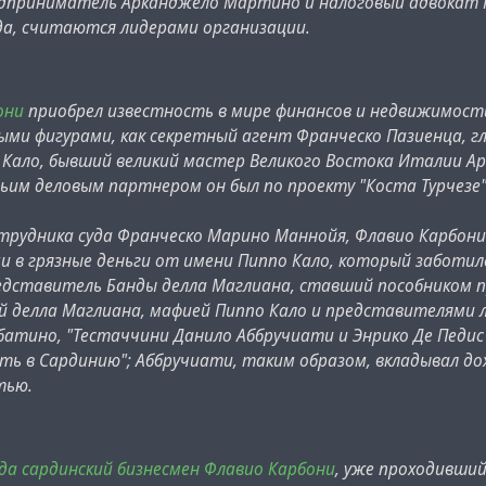
едприниматель Арканджело Мартино и налоговый адвокат П
да, считаются лидерами организации.
они
приобрел известность в мире финансов и недвижимости 
ми фигурами, как секретный агент Франческо Пазиенца, гл
о Кало, бывший великий мастер Великого Востока Италии А
чьим деловым партнером он был по проекту "Коста Турчезе"
отрудника суда Франческо Марино Маннойя, Флавио Карбон
 в грязные деньги от имени Пиппо Кало, который заботил
дставитель Банды делла Маглиана, ставший пособником пр
 делла Маглиана, мафией Пиппо Кало и представителями л
атино, "Тестаччини Данило Аббручиати и Энрико Де Педис в
ть в Сардинию"; Аббручиати, таким образом, вкладывал до
тью.
ода сардинский бизнесмен Флавио Карбони
, уже проходивший