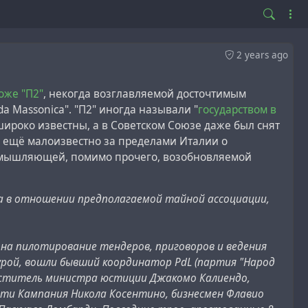
2 years ago
оже "П2"
, некогда возглавляемой досточтимым
a Massonica". "П2" иногда называли "
государством в
широко известны, а в Советском Союзе даже был снят
сё ещё малоизвестно за пределами Италии о
ромышляющей, помимо прочего, возобновляемой
ма в отношении предполагаемой тайной ассоциации,
на пилотирование тендеров, приговоров и ведения
урой, вошли бывший координатор PdL (партия "Народ
меститель министра юстиции Джакомо Калиендо,
сти Кампания Никола Косентино, бизнесмен Флавио