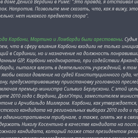
в доме Дениса Вердини в Риме: "Это правда, я отстаивал 
пок. Напротив. Позвольте мне сказать, что, как я вижу, э
льно: нет никакого предмета спора".
 года Карбони, Мартино и Ломбарди были арестованы
. Судь
тем, что в сферу влияния Карбони входили не только ини
ий в Сардинии, но и назначение на должность понравивши
данным GIP, Карбони неоднократно, при содействии Аркан
барди, пытался влезть в деятельность учреждений, в том 
 якобы оказал давление на судей Конституционного суда, 
кону, предусматривавшему приостановку уголовного пресл
 включая премьер-министра Сильвио Берлускони. С этой ц
арте 2010 года с Вердини, Делл'Утри, заместителем мини
оне и Арчибальдо Миллером. Карбони, как утверждается, 
стского кандидата на региональных выборах 2010 года и 
 административном трибунале, а также, опять же в связи
держать Николу Косентино в качестве кандидата на пост
можного кандидата, который позже стал президентом реги