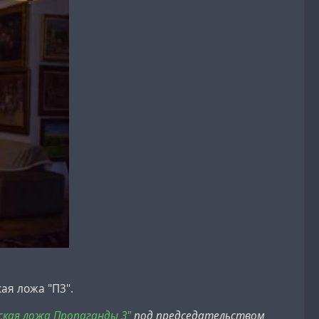
ая ложа "П3".
нская ложа Пропаганды 3"
под председательством