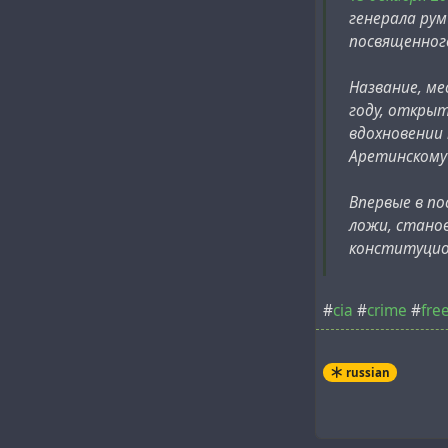
генерала ру
посвященног
Название, ме
году, откры
вдохновении 
Аретинскому 
Впервые в п
ложи, стано
конституцион
#
cia
#
crime
#
fre
russian