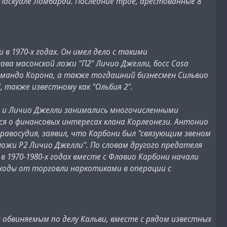
аскуале Ломбарди. Последние трое, арестованные 8
в 1970-х годах. Он имел дело с такими
ава масонской ложи "П2" Личио Джелли, босс Cosa
рмандо Корона, а также тогдашний бизнесмен Сильвио
, также известному как "Ольбия 2".
и и Личио Джелли занимались многочисленными
ся о финансовых интересах клана Корлеонези. Антонио
авосудия, заявил, что Карбони был "связующим звеном
ожи P2 Личио Джелли". По словам другого предателя
 1970-1980-х годах вместе с Флавио Карбони начали
ходы от торговли наркотиками в операции с
 обвиняемым по делу Кальви, вместе с рядом известных