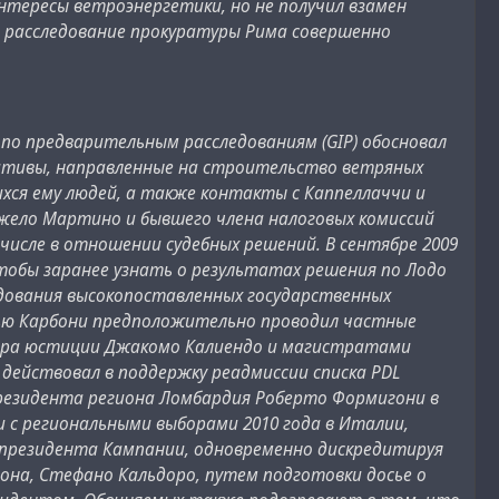
интересы ветроэнергетики, но не получил взамен
то расследование прокуратуры Рима совершенно
я по предварительным расследованиям (GIP) обосновал
циативы, направленные на строительство ветряных
хся ему людей, а также контакты с Каппеллаччи и
джело Мартино и бывшего члена налоговых комиссий
числе в отношении судебных решений. В сентябре 2009
чтобы заранее узнать о результатах решения по Лодо
едования высокопоставленных государственных
елью Карбони предположительно проводил частные
стра юстиции Джакомо Калиендо и магистратами
действовал в поддержку реадмиссии списка PDL
президента региона Ломбардия Роберто Формигони в
 с региональными выборами 2010 года в Италии,
 президента Кампании, одновременно дискредитируя
она, Стефано Кальдоро, путем подготовки досье о