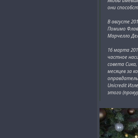
якобы имевш
они способс
В августе 20
Помимо Флав
Марчелло Дел
16 марта 201
частное нас
совета Сика,
месяцев за к
оправдатель
Unicredit Иг
этого (проку