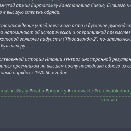
мынской армии Бартоломеу Константина Савою, бывшего ч
о в высшую степень обряда.
стонахождение учредительного акта и духовное руководств
то напоминают об исторической и оперативной преемствен
которой заявляли пидуисты ("Пропаганда-2", по-итальянски
бухгалтеру.
ослевоенной истории Италии генерал иностранной регулярн
вится преемником на высшем посту наследника одного из
ный порядок с 1970-80-х годов.
emason
#
italy
#
mafia
#
property
#
renewable
#
renewableener
COLLAPSE