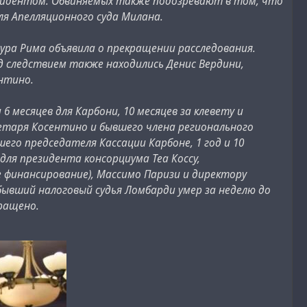
езидентом. Обвиняемых также подозревают в том, что
я Апелляционного суда Милана.
атура Рима объявила о прекращении расследования.
 следствием также находились Денис Вердини,
ентино.
6 месяцев для Карбони, 10 месяцев за клевету и
етаря Косентино и бывшего члена регионального
его председателя Кассации Карбоне, 1 год и 10
для президента консорциума Теа Коссу,
 финансирование), Массимо Паризи и директору
у бывший налоговый судья Ломбарди умер за неделю до
кращено.