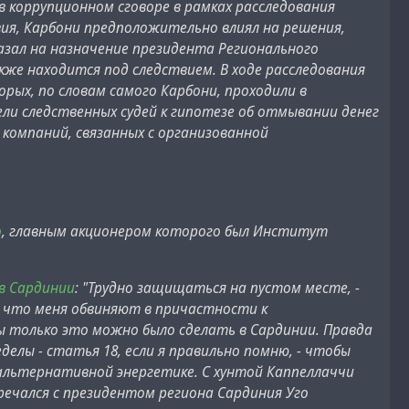
 коррупционном сговоре в рамках расследования
вия, Карбони предположительно влиял на решения,
азал на назначение президента Регионального
же находится под следствием. В ходе расследования
рых, по словам самого Карбони, проходили в
ли следственных судей к гипотезе об отмывании денег
 компаний, связанных с организованной
o
, главным акционером которого был Институт
в Сардинии
: "Трудно защищаться на пустом месте, -
ю, что меня обвиняют в причастности к
бы только это можно было сделать в Сардинии. Правда
елы - статья 18, если я правильно помню, - чтобы
льтернативной энергетике. С хунтой Каппеллаччи
ечался с президентом региона Сардиния Уго