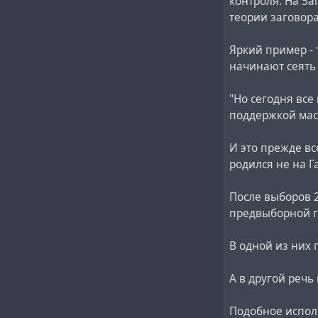
контроля. На За
теории заговора
Яркий пример - 
начинают сеять 
"Но сегодня все
поддержкой масс
И это прежде вс
родился не на Г
После выборов 2
предвыборной г
В одной из них
А в другой речь
Подобное испол