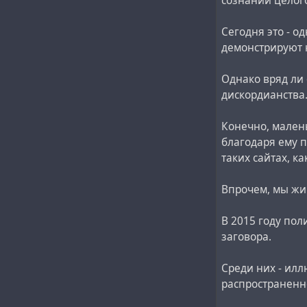
сознании целог
Сегодня это - о
демонстрируют н
Однако вряд ли
дискордианства
Конечно, мален
благодаря ему 
таких сайтах, ка
Впрочем, мы жив
В 2015 году пол
заговора.
Среди них - илл
распространенн