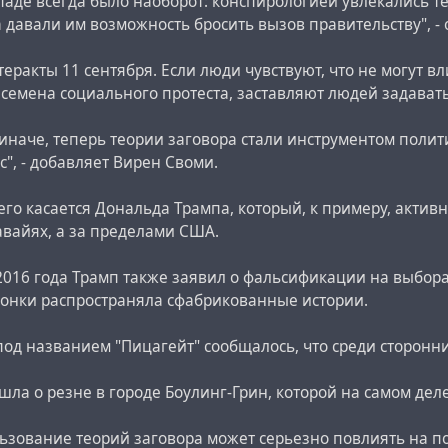
паде всегда было наоборот: конспирологией увлекались те,
 давали им возможность бросить вызов правительству", -
теракты 11 сентября. Если люди чувствуют, что не могут в
семена социального протеста, заставляют людей задават
 иначе, теперь теории заговора стали инструментом полит
", - добавляет Вирен Своми.
его касается Дональда Трампа, который, к примеру, актив
авайях, а за пределами США.
016 года Трамп также заявил о фальсификации на выборах
онки распространяла сфабрикованные истории.
 под названием "Пицагейт" сообщалось, что среди сторон
 шла о резне в городе Боулинг-Грин, которой на самом дел
ьзование теорий заговора может серьезно повлиять на по