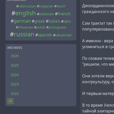
Дискордианское
#
belorussian
#
bulgarian
#
dutch
гражданского н
#
english
#
french
#
estonian
#
german
#
greek
#
italian
#
latin
Сам трактат так
#
lithuanian
#
polish
#
portuguese
популяризована
#
russian
#
spanish
#
ukrainian
А именно - вер
усомниться в гр
ARCHIVES
2026
По словам теле
"решили, что м
2025
2024
Они хотели верн
контркультуру,
2023
И первым матер
2022
В то время Уилс
тайной элитарн