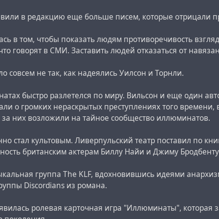
авили в редакцию еще больше писем, которые отрицали 
сь в том, чтобы показать людям противоречивость взгляд
 что говорят в СМИ. Заставить людей отказаться от навяза
о совсем не так, как надеялись Уилсон и Торнли.
тах быстро разлетелся по миру. Вильсон и еще один авт
али о громких нераскрытых преступлениях того времени, 
ь за них возложили на тайное сообщество иллюминатов.
о стал культовым. Ливерпульский театр поставил по кни
ность британским актерам Биллу Найи и Джиму Бродбенту
кальная группа The KLF, вдохновившись идеями анархизма,
руппы Discordians из романа.
оявилась ролевая карточная игра "Иллюминаты", которая 