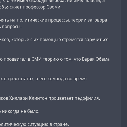
 кто не имел свободы выбора, не имел власти, а
 объясняет профессор Своми.
лиять на политические процессы, теории заговора
ь вопросы.
иков, которые с их помощью стремятся заручиться
но продвигал в СМИ теорию о том, что Барак Обама
 в трех штатах, а его команда во время
ников Хиллари Клинтон процветает педофилия.
е никогда не было.
литическую ситуацию в стране.