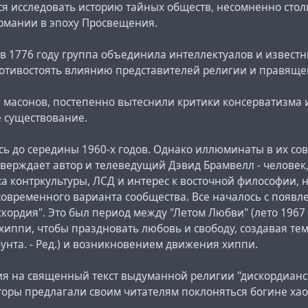
тся исследовать историю тайных обществ, несомненно сто
рмании в эпоху Просвещения.
в 1776 году группа объединила интеллектуалов и извест
отивостоять влиянию представителей религии и правяще
и масонов, постепенно вытеснили критики консерватизма и
е существование.
сь до середины 1960-х годов. Однако иллюминаты в их со
тверждает автор и телеведущий Дэвид Брамвелл - человек
ха контркультуры, ЛСД и интерес к восточной философии,
овременного варианта сообщества. Все началось с появл
ордия". Это был период между "Летом Любви" (лето 1967 
 хиппи, чтобы праздновать любовь и свободу, создавая т
унта. - Ред.) и возникновением движения хиппи.
ия на священный текст выдуманной религии "дискордианст
торы предлагали своим читателям поклоняться богине хао