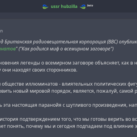
beta
ussr
hubzilla
in
ад Британская радиовещательная корпорация (BBC) опубли
инатов
" ("Как родился миф о всемирном заговоре")
новения легенды о всемирном заговоре объясняет, как в
 они находят своих сторонников.
м обществе иллюминатов - влиятельных политических фигу
овить новый мировой порядок, является, пожалуй, самой 
 эта настоящая паранойя с шутливого произведения, напи
 история подтверждением того, что мы готовы верить во в
ает понять, почему мы и сегодня подпадаем под влияние 