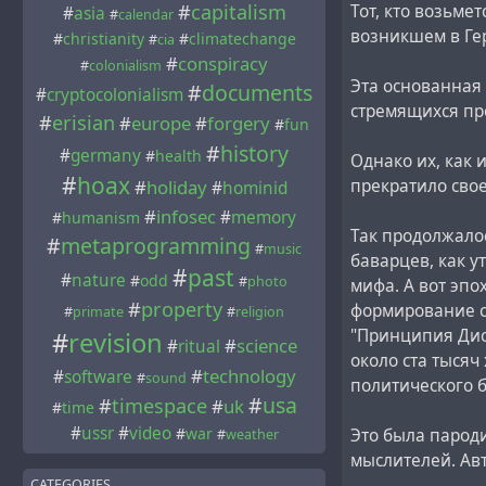
#
capitalism
Тот, кто возьме
#
asia
#
calendar
возникшем в Ге
#
christianity
#
climatechange
#
cia
#
conspiracy
#
colonialism
Эта основанная 
#
documents
#
cryptocolonialism
стремящихся пр
#
erisian
#
europe
#
forgery
#
fun
#
history
#
germany
#
health
Однако их, как 
#
hoax
прекратило сво
#
holiday
#
hominid
#
infosec
#
memory
#
humanism
Так продолжало
#
metaprogramming
#
music
баварцев, как у
#
past
#
nature
#
odd
#
photo
мифа. А вот эпо
#
property
формирование с
#
primate
#
religion
"Принципия Диск
#
revision
#
science
#
ritual
около ста тысяч
#
technology
#
software
#
sound
политического б
#
usa
#
timespace
#
uk
#
time
#
ussr
#
video
#
war
Это была парод
#
weather
мыслителей. Ав
CATEGORIES