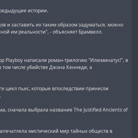
предыдущие истории.
ов и заставить их таким образом задуматься, можно
нной им реальности", - объясняет Брамвелл.
ор Playboy написали роман-трилогию "Илюминатус!", в
в том числе убийстве Джона Кеннеди, а
ге цикл пьес, которые впоследствии принесли
.
 сначала выбрала название The Justified Ancients of
запечатлела мистический мир тайных обществ в