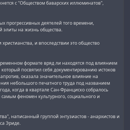
лкнется с "Обществом баварских иллюминатов",
ных прогрессивных деятелей того времени,
й элиты на жизнь общества.
 христианства, и впоследствии это общество
временном формате вряд ли находятся под влиянием
, который посвятил себя документированию истоков
 напротив, оказала значительное влияние на
ения небольшого печатного труда под названием
года, когда в квартале Сан-Франциско собралось
ем самым феномен культурного, социального и
ва", написанный группой энтузиастов - анархистов и
са Эриде.