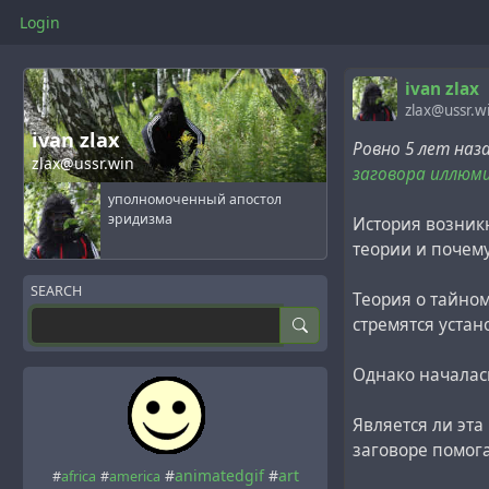
Login
ivan zlax
zlax@ussr.w
ivan zlax
Ровно 5 лет наз
zlax@ussr.win
заговора иллюм
уполномоченный апостол
эридизма
История возник
теории и почему
SEARCH
Теория о тайно
стремятся устан
Однако началась
Является ли эта
заговоре помог
#
animatedgif
#
art
#
africa
#
america