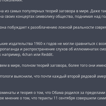
о поколения.
дна из самых популярных теорий заговора в мире. Даже та
а своих концертах символику общества, поднимая над го
 она побуждает к разоблачению ложной реальности совре
.
ькие издательства 1960-х годов не могли сравниться с в
пропаганда и распространение слухов об иллюминатах см
к например, 4chan или Reddit.
ем в мире, полном теорий заговора, более того они имею
итологи выяснили, что почти каждый второй рядовой амер
юминаты и теория о том, что Обама родился за пределами
ое мнение о том, что теракты 11 сентября совершили сам