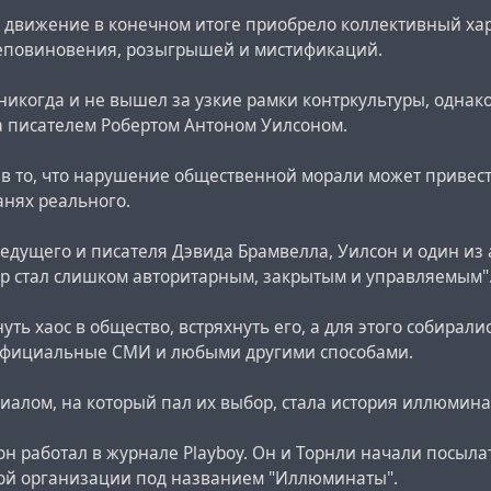
 движение в конечном итоге приобрело коллективный хар
еповиновения, розыгрышей и мистификаций.
 никогда и не вышел за узкие рамки контркультуры, одна
 писателем Робертом Антоном Уилсоном.
а в то, что нарушение общественной морали может приве
анях реального.
ведущего и писателя Дэвида Брамвелла, Уилсон и один из
ир стал слишком авторитарным, закрытым и управляемым"
уть хаос в общество, встряхнуть его, а для этого собира
 официальные СМИ и любыми другими способами.
иалом, на который пал их выбор, стала история иллюмина
он работал в журнале Playboy. Он и Торнли начали посыл
ой организации под названием "Иллюминаты".