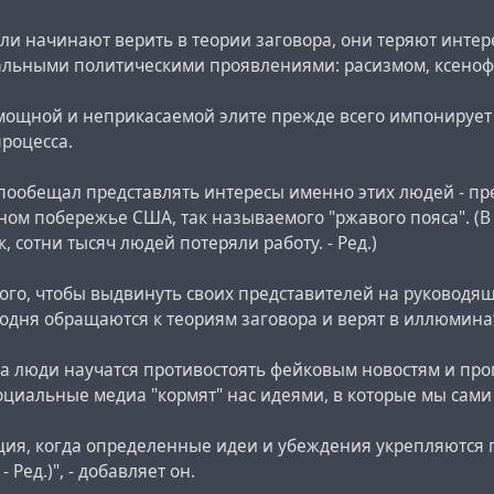
ли начинают верить в теории заговора, они теряют интере
альными политическими проявлениями: расизмом, ксенофоб
 мощной и неприкасаемой элите прежде всего импонирует 
роцесса.
пообещал представлять интересы именно этих людей - п
ном побережье США, так называемого "ржавого пояса". (В
, сотни тысяч людей потеряли работу. - Ред.)
того, чтобы выдвинуть своих представителей на руководя
одня обращаются к теориям заговора и верят в иллюминат
да люди научатся противостоять фейковым новостям и про
оциальные медиа "кормят" нас идеями, в которые мы сами 
уация, когда определенные идеи и убеждения укрепляются
- Ред.)", - добавляет он.