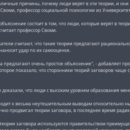
зличные причины, почему люди верят в эти теории, и он
 Своми, профессор социальной психологии из Университет
объяснение состоит в том, что люди, которые верят в теор
- считает профессор Своми.
ватели считают, что такие теории предлагают рационал
 наносит удар по их самооценке.
а предлагают очень простое объяснение", - добавляет про
оторое показало, что сторонники теорий заговоров чаще ст
е доказали, что люди с высоким уровнем образования мен
водит к весьма неутешительным выводам относительно ны
бычно продвигал теории заговора, в последнее время ради
теории заговора используются правительством преимущес