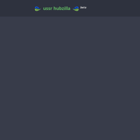
beta
ussr
hubzilla