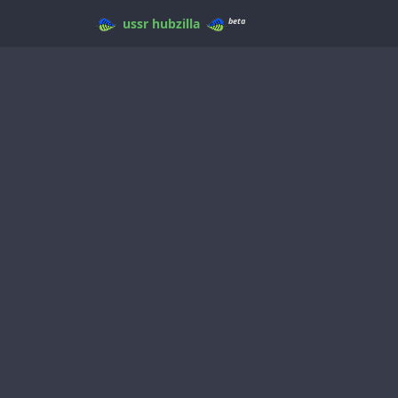
beta
ussr
hubzilla