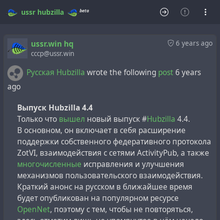
beta
ussr
hubzilla
ussr.win hq
6 years ago
cccp@ussr.win
Русская Hubzilla
wrote the following
post
6 years
ago
Выпуск Hubzilla 4.4
Только что
вышел
новый выпуск #
Hubzilla
4.4.
В основном, он включает в себя расширение
поддержки собственного федеративного протокола
ZotVI, взаимодействия с сетями ActivityPub, а также
многочисленные
исправления и улучшения
механизмов пользовательского взаимодействия.
Краткий анонс на русском в ближайшее время
будет опубликован на популярном ресурсе
OpenNet
, поэтому с тем, чтобы не повторяться,