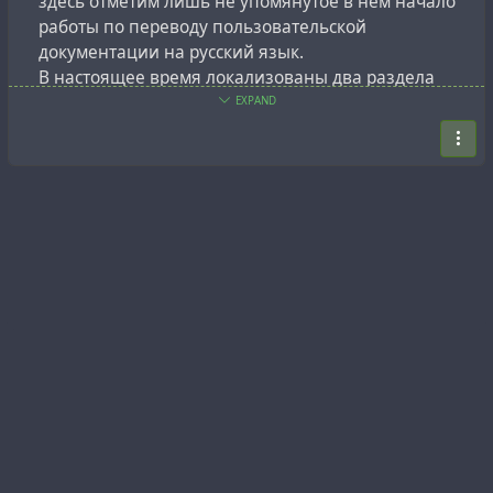
здесь отметим лишь не упомянутое в нём начало
работы по переводу пользовательской
документации на русский язык.
В настоящее время локализованы два раздела
контекстной помощи для страниц "Поток" и
EXPAND
"Контакты".
Помощь в этом процессе со стороны сообщества
будет весьма кстати. Присоединяйтесь!
#
russian
#
lang_ru