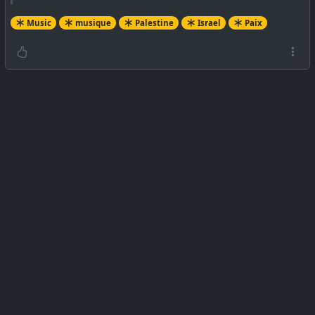
Music
musique
Palestine
Israel
Paix