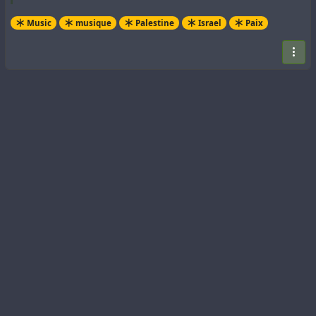
Music
musique
Palestine
Israel
Paix