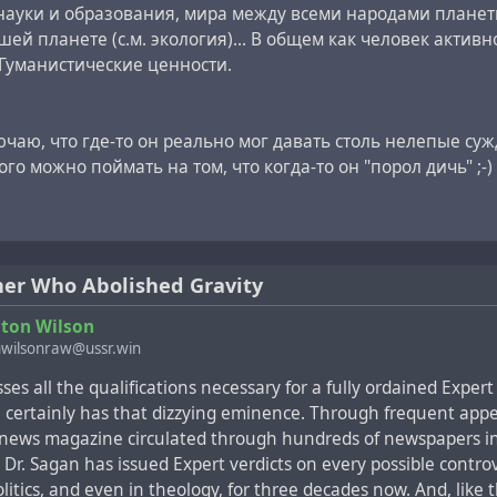
науки и образования, мира между всеми народами планет
 непосвящённому читателю кажется, что образованный учё
ей планете (с.м. экология)... В общем как человек активн
рьбу с «мистером» Великовским, невежественным обывате
уманистические ценности.
 этой оказываются довольно весомым аргументом при ок
дитории, а Саган никогда не упускает возможность подло
чаю, что где-то он реально мог давать столь нелепые су
го можно поймать на том, что когда-то он "порол дичь" ;-)
 чувства справедливости я стану называть Сагана Саганом,
ром Великовским. В конце концов, мерка, применяемая к 
 другому.
, решительно и лживо утверждает, что д-р Великовский с
er Who Abolished Gravity
тастроф ради возрождения древней религии: "Это покушен
ton Wilson
игии…", "Великовский пытается спасти не только религию
wilsonraw@ussr.win
сюда можно сделать только такой вывод: либо Саган очен
читает, либо намеренно лжёт. При внимательном чтении р
ses all the qualifications necessary for a fully ordained Exper
льзя не заметить его откровенно скептическое отношение
n
certainly has that dizzying eminence. Through frequent app
ии.
 news magazine circulated through hundreds of newspapers i
 Dr. Sagan has issued Expert verdicts on every possible controv
рия кометных столкновений д-ра Великовского даёт физич
olitics, and even in theology, for three decades now. And, like