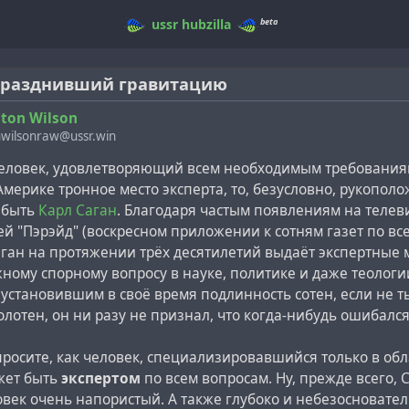
beta
ussr
hubzilla
празднивший гравитацию
ton Wilson
wilsonraw@ussr.win
человек, удовлетворяющий всем необходимым требованиям
мерике тронное место эксперта, то, безусловно, рукопол
 быть
Карл Саган
. Благодаря частым появлениям на телев
й "Пэрэйд" (воскресном приложении к сотням газет по вс
аган на протяжении трёх десятилетий выдаёт экспертные
ому спорному вопросу в науке, политике и даже теологи
 установившим в своё время подлинность сотен, если не т
лотен, он ни разу не признал, что когда-нибудь ошибался
росите, как человек, специализировавшийся только в обл
жет быть
экспертом
по всем вопросам. Ну, прежде всего, 
овек очень напористый. А также глубоко и небезосновате