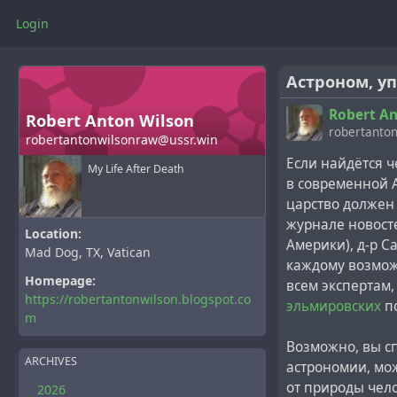
Login
Астроном, у
Robert An
Robert Anton Wilson
robertanton
robertantonwilsonraw@ussr.win
Если найдётся 
My Life After Death
в современной А
царство должен
журнале новосте
Location:
Америки), д-р С
Mad Dog, TX, Vatican
каждому возможн
Homepage:
всем экспертам,
https://robertantonwilson.blogspot.co
эльмировских
по
m
Возможно, вы сп
ARCHIVES
астрономии, мо
от природы чел
2026