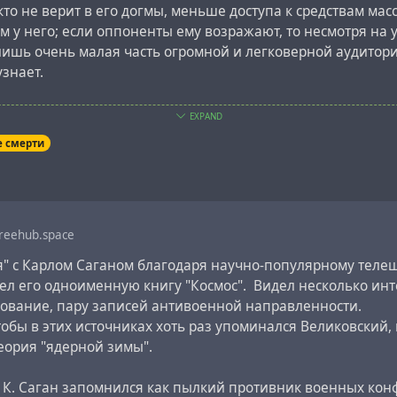
, кто не верит в его догмы, меньше доступа к средствам мас
 у него; если оппоненты ему возражают, то несмотря на 
лишь очень малая часть огромной и легковерной аудитори
узнает.
рим, как работают
эксперты
, на примере затяжной войны
EXPAND
 д-ра
Иммануила Великовского
.
е смерти
аган лишь единожды называет И. Великовского «д-ром», к
 обществе. Поэтому большинство людей, которые знают 
 для нападок Сагана, даже не подозревают, что у Великов
доктора наук.
reehub.space
я" с Карлом Саганом благодаря научно-популярному телеш
овский изучал историю древнего мира в московском униве
ел его одноименную книгу "Космос". Видел несколько ин
там же степень доктора медицины. Позже он изучал психо
зование, пару записей антивоенной направленности.
тировал международный научный журнал еврейских наук, 
бы в этих источниках хоть раз упоминался Великовский, 
нштейн. (Эйнштейн подружился с Великовским. Он постоя
еория "ядерной зимы".
, кто, наподобие Сагана, пытался оклеветать д-ра Велико
зобраться в сути его последней, довольно спорной кометн
е К. Саган запомнился как пылкий противник военных кон