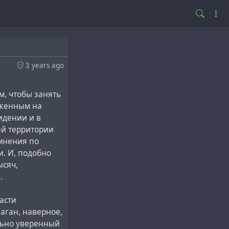
3 years ago
, чтобы занять
оженным на
идении и в
ей территории
 мнения по
и. И, подобно
ысяч,
.
асти
Саган, наверное,
льно уверенный