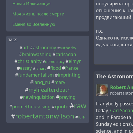
популяризатор 
Новая Инквизиция
Таким образом,
отношения к наш
Саган ведёт бо
Моя жизнь после смерти
продвигающий Г
хитрости вроде
Емейл во Вселенную
легковерной ау
п.с.
свинью.
Однако не исклю
TAGS
идеальны, каждо
#
art
#
astronomy
Далее просто из
#
authority
#
brainwashing
#
carlsagan
Великовского д-
#
christianity
#
elmyr
применяться и к
#
democracy
#
essay
#
flood
#
france
#
fanart
#
fundamentalism
#
imprinting
Саган постоянно
The Astronom
#
lang_ru
космических ка
#
mary
Robert An
легализацию рел
#
mylifeafterdeath
robertanton
астрологию". От
#
newinquisition
#
praying
невнимательно 
If anybody posses
#
raw
#
quote
#
prometheusrising
Великовского не
today,
Carl Saga
#
robertantonwilson
так и к астролог
and in Parade (a
#
rule
Sunday editions),
Кроме того, тео
science, and in p