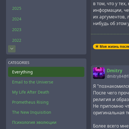
в том, что у тех
2025
информации, чем
их аргументов, 
2024
нибудь об этом 
2023
Давайте посмот
2022
Саганом против
Моя жизнь посл
Прежде всего, С
цивилизованном
CATEGORIES
лишь как объект
Dmitry
Everything
учёная степень 
dmitry84@f
Email to the Universe
Я "познакомилс
[ Сначала Велик
My Life After Death
После чего проч
потом получил 
религия и обра
Prometheus Rising
в Вене и редак
Не припомню что
сотрудничал Эй
The New Inquisition
оригинальная т
оппонировал тем
Психология эволюции
потрудившись ра
Более всего мн