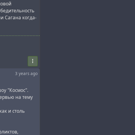
совой
убедительность
и Сагана когда-
, развязанной
ак это принято в
Великовского
ского есть
3 years ago
оу "Космос".
рситете. А
тервью на тему
анализ у Фрейда
в котором
как и столь
нно
вского, не
ой теории). ]
фликтов,