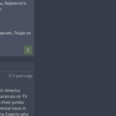
ы, бережного
ный, «д-р»
о
лем. Маленькие
олпачивании
жить оппоненту
ждения. Люди не
 а д-ра
одному, должна
оздал теорию
ие на
3 years ago
, но и
ь
абот д-ра
t in America
 как к религии,
earances on TV
n their jumbo
ersial issue in
еское,
 the Experts who