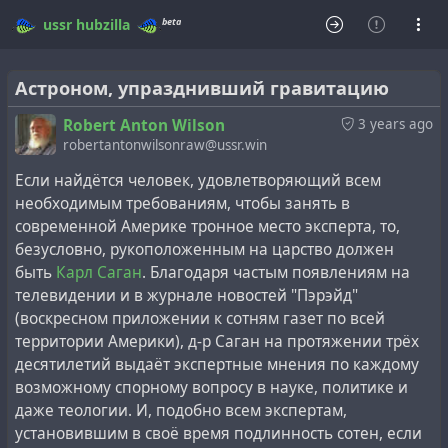
beta
ussr
hubzilla
Астроном, упразднивший гравитацию
Robert Anton Wilson
3 years ago
robertantonwilsonraw@ussr.win
Если найдётся человек, удовлетворяющий всем
необходимым требованиям, чтобы занять в
современной Америке тронное место эксперта, то,
безусловно, рукоположенным на царство должен
быть
Карл Саган
. Благодаря частым появлениям на
телевидении и в журнале новостей "Пэрэйд"
(воскресном приложении к сотням газет по всей
территории Америки), д-р Саган на протяжении трёх
десятилетий выдаёт экспертные мнения по каждому
возможному спорному вопросу в науке, политике и
даже теологии. И, подобно всем экспертам,
установившим в своё время подлинность сотен, если