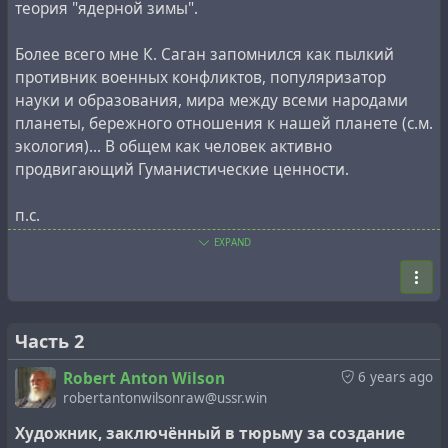
теория "ядерной зимы".
Великовского «д-ром», как это принято в
цивилизованном обществе. Поэтому большинство
Более всего мне К. Саган запомнился как пылкий
людей, которые знают Великовского лишь как объект
противник военных конфликтов, популяризатор
для нападок Сагана, даже не подозревают, что у
науки и образования, мира между всеми народами
Великовского есть учёная степень доктора наук.
планеты, бережного отношения к нашей планете (с.м.
экология)... В общем как человек активно
[ Сначала Великовский изучал историю древнего
продвигающий Гуманистические ценности.
мира в московском университете. А потом получил
там же степень доктора медицины. Позже он изучал
п.с.
психоанализ у Фрейда в Вене и редактировал
Однако не исключаю, что где-то он реально мог
EXPAND
международный научный журнал еврейских наук, в
давать столь нелепые суждения. Люди не идеальны,
котором сотрудничал Эйнштейн. (Эйнштейн
каждого можно поймать на том, что когда-то он
подружился с Великовским. Он постоянно
"порол дичь" ;-)
оппонировал тем, кто, наподобие Сагана, пытался
Часть 2
оклеветать д-ра Великовского, не потрудившись
разобраться в сути его последней, довольно спорной
Robert Anton Wilson
6 years ago
кометной теории). ]
robertantonwilsonraw@ussr.win
Художник, заключённый в тюрьму за создание
Таким образом, непосвящённому читателю кажется,