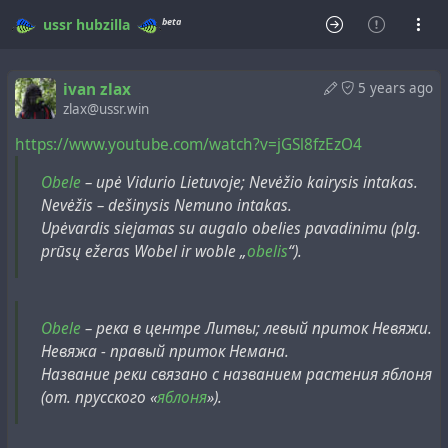
beta
ussr
hubzilla
ivan zlax
5 years ago
zlax@ussr.win
https://www.youtube.com/watch?v=jGSl8fzEzO4
Obele
– upė Vidurio Lietuvoje; Nevėžio kairysis intakas.
Nevėžis – dešinysis Nemuno intakas.
Upėvardis siejamas su augalo obelies pavadinimu (plg.
prūsų ežeras Wobel ir woble „
obelis
“).
Obele
– река в центре Литвы; левый приток Невяжи.
Невяжа - правый приток Немана.
Название реки связано с названием растения яблоня
(от. прусского «
яблоня
»).