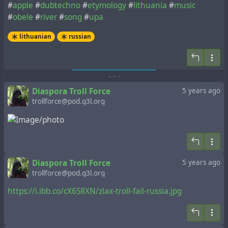
#
apple
#
dubtechno
#
etymology
#
lithuania
#
music
#
obele
#
river
#
song
#
upa
lithuanian
russian
-
-
-
Diaspora Troll Force
5 years ago
trollforce@pod.g3l.org
Diaspora Troll Force
5 years ago
trollforce@pod.g3l.org
https://i.ibb.co/cX6S8XN/zlax-troll-fail-russia.jpg