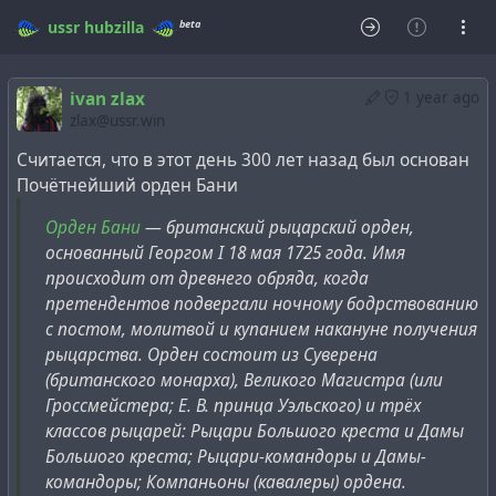
beta
ussr
hubzilla
ivan zlax
1 year ago
zlax@ussr.win
Считается, что в этот день 300 лет назад был основан
Почётнейший орден Бани
Орден Бани
— британский рыцарский орден,
основанный Георгом I 18 мая 1725 года. Имя
происходит от древнего обряда, когда
претендентов подвергали ночному бодрствованию
с постом, молитвой и купанием накануне получения
рыцарства. Орден состоит из Суверена
(британского монарха), Великого Магистра (или
Гроссмейстера; Е. В. принца Уэльского) и трёх
классов рыцарей: Рыцари Большого креста и Дамы
Большого креста; Рыцари-командоры и Дамы-
командоры; Компаньоны (кавалеры) ордена.