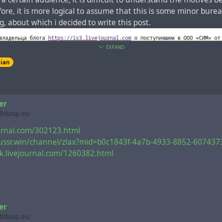
efore, it is more logical to assume that this is some minor bure
 about which i decided to write this post.
EXPAND
sian
er
@diasp.eu
journal.com/302123.html
/ussr.win/channel/zlax?mid=b0c1843f-4a7b-4933-8852-60743
hik.livejournal.com/1260382.html
er
@diasp.eu