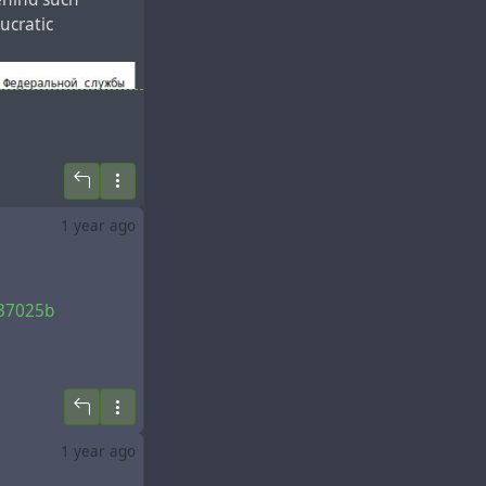
aucratic
1 year ago
737025b
1 year ago