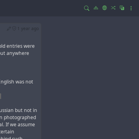
1 year ago
 old entries were
 but anywhere
 English was not
Russian but not in
yan photographed
al. If we assume
certain
behind such