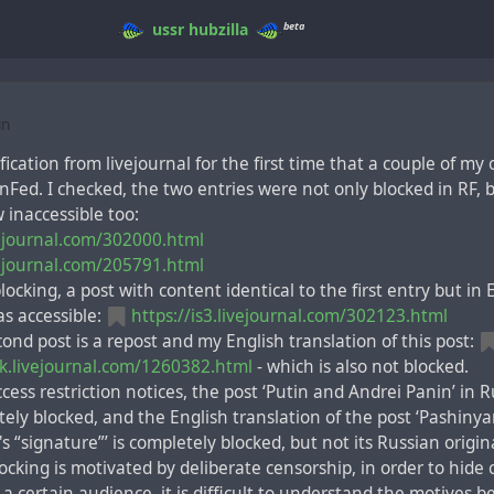
beta
ussr
hubzilla
in
fication from livejournal for the first time that a couple of my
nFed. I checked, the two entries were not only blocked in RF,
 inaccessible too:
ivejournal.com/302000.html
ivejournal.com/205791.html
locking, a post with content identical to the first entry but in
l as accessible:
https://is3.livejournal.com/302123.html
cond post is a repost and my English translation of this post:
hik.livejournal.com/1260382.html
- which is also not blocked.
ccess restriction notices, the post ‘Putin and Andrei Panin’ in 
tely blocked, and the English translation of the post ‘Pashin
s “signature”’ is completely blocked, but not its Russian origin
blocking is motivated by deliberate censorship, in order to hide 
a certain audience, it is difficult to understand the motives 