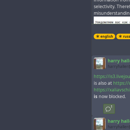
selectivity. Ther
misunderstanding,
english
rus
harry hall
harryhaller
https://is3.live
is also at
https:/
https://xaliavsc
is
now blocked.
1
harry hall
harryhaller