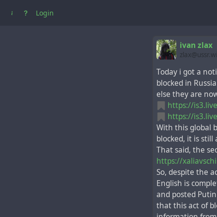
Login
ivan zlax
zlax@ussr.w
Today i got a noti
blocked in Russia
else they are now
https://is3.l
https://is3.l
With this global b
blocked, it is stil
That said, the se
https://xaliavsc
So, despite the a
English is comple
and posted Putin'
that this act of 
information from 