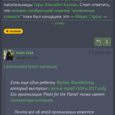
писательницы
Тары Элизабет Каллис
. Стоит отметить,
что
человек изобретший понятие "изменение
климата"
тоже был канадцем, это —
Морис Стронг
—
председатель правления королевской нефтяной
EXPAND
корпорации
Petro-Canada
. Именно этот канадский
russian
нефтяной магнат организовал "
Саммит Земли
" в Рио-
де-Жанейро, крупнейшее политическое собрание в
истории, на котором выступила канадская девочка,
заявившая, что "не имеет тайных планов, сражаясь за
ivan zlax
3 years ago
свое будущее".
zlax@ussr.win
LackmustestTester написал
:
На этой конференции после чувственной речи
девочки был принят программный план ООН
"
Повестка дня на XXI век
" ("Agenda 21") "
с целью
Есть еще один ребенок,
Феликс Финкбейнер
,
устойчивого развития
". За год до публикации "Agenda
который выступил
с речью перед ООН в 2011 году
.
21", в книге "
Первая глобальная революция
"
Его организация 'Plant for the Planet' тоже имеет
Александра Кинга
(одного из разработчиков понятия
интересную историю
.
"устойчивое развитие"), говорилось:
Почти все об этой организации кажется
"Общий враг человечества — человек. В поисках