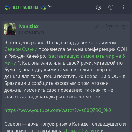
beta
ussr
hubzilla
ivan zlax
3 years ago
zlax@ussr.win
В этот день ровно 31 год назад девочка по имени
Северн Сузуки
произнесла речь на конференции ООН
в Рио-де-Жанейро, "
заставившую замолчать мир на 6
минут
". Как она заявляла в своей речи, читаемой по
бумаге, она с друзьями самостоятельно собрала
деньги для того, чтобы посетить конференцию ООН в
Бразилии и сообщить взрослым о том, что они
должны изменить свое поведение, так как те не
знают как заделать дыры в озоновом слое.
https://www.youtube.com/watch?v=sC0QZ9G_9k0
Северн — дочь популярных в Канаде телеведущего и
экологического активиста
Дэвида Судзуки
и