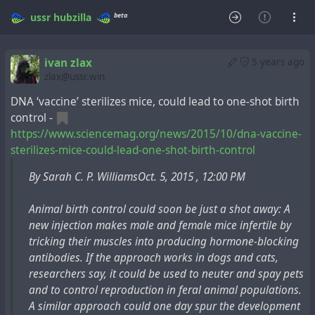
beta
ussr
hubzilla
ivan zlax
5 years ago
zlax@ussr.win
DNA ‘vaccine’ sterilizes mice, could lead to one-shot birth
control -
https://www.sciencemag.org/news/2015/10/dna-vaccine-
sterilizes-mice-could-lead-one-shot-birth-control
By Sarah C. P. WilliamsOct. 5, 2015 , 12:00 PM
Animal birth control could soon be just a shot away: A
new injection makes male and female mice infertile by
tricking their muscles into producing hormone-blocking
antibodies. If the approach works in dogs and cats,
researchers say, it could be used to neuter and spay pets
and to control reproduction in feral animal populations.
A similar approach could one day spur the development