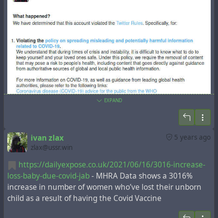
DOI:
https://doi.org/10.1016/j.cub.2015.08.002
ДНК-"вакцина" стерилизующая мышей, может
привести к контролю рождаемости одним уколом -
https://www.sciencemag.org/news/2015/10/dna-vaccine-
sterilizes-mice-could-lead-one-shot-birth-control
EXPAND
Сара К. П. Уильямс
Октябрь 5, 2015 , 12:00 PM
Контроль рождаемости у животных скоро может
ivan zlax
5 years ago
zlax@ussr.win
быть реализован одним уколом: новая инъекция
делает самцов и самок мышей бесплодными,
https://dailyexpose.co.uk/2021/06/16/3016-increase-
заставляя их мышцы вырабатывать антитела,
loss-baby-due-covid-jab
- MHRA Data shows a 3016%
блокирующие гормоны. Если этот подход
increase in number of women who’ve lost their unborn
сработает у собак и кошек, говорят
child as a result of having the Covid Vaccine
исследователи, его можно будет использовать для
кастрации и стерилизации домашних животных и