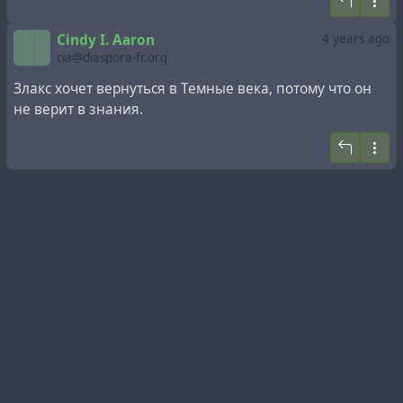
для контроля размножения в популяциях диких
Предупреждение: ссылка на эту статью журнала
животных. Аналогичный подход может в один
Cindy I. Aaron
4 years ago
Science приводит к автоматической блокировке
прекрасный день подтолкнуть к разработке
cia@diaspora-fr.org
аккаунта в Twitter
долгосрочных методов контроля рождаемости для
Злакс хочет вернуться в Темные века, потому что он
людей.
не верит в знания.
"Это выглядит невероятно многообещающе", -
говорит Уильям Свонсон, директор по
исследованиям животных в зоопарке и
ботаническом саду Цинциннати в штате Огайо.
"Мы все очень рады такому подходу; мы уверены,
что это будет тот метод, который
действительно работает".
На протяжении десятилетий основными
методами контроля размножения животных были
операции по стерилизации или кастрации. Но эти
операции, требующие применения наркоза, могут
быть дорогостоящими - одна из причин, по