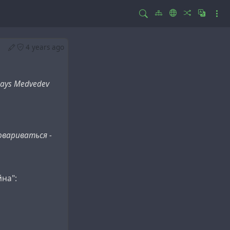
4 years ago
 says Medvedev
овариваться -
на":