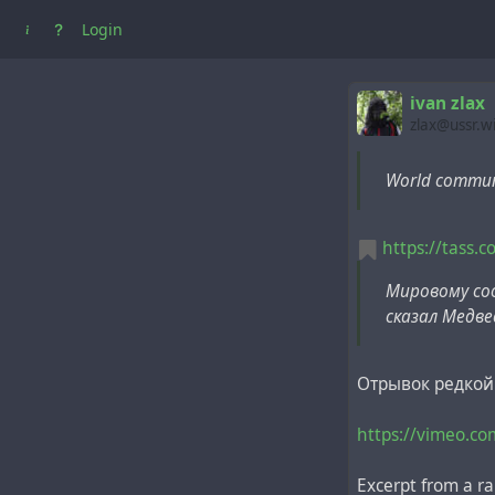
Login
ivan zlax
zlax@ussr.w
World communi
https://tass.
Мировому соо
сказал Медве
Отрывок редкой 
https://vimeo.c
Excerpt from a ra