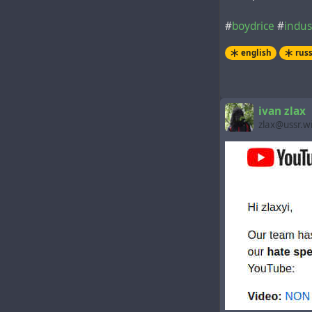
#
boydrice
#
indus
english
rus
ivan zlax
zlax@ussr.w