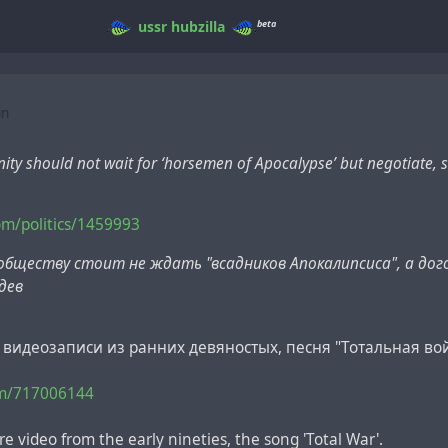
beta
ussr
hubzilla
in
ty should not wait for ‘horsemen of Apocalypse’ but negotiate,
com/politics/1459993
бществу стоит не ждать "всадников Апокалипсиса", а дог
дев
видеозаписи из ранних девяностых, песня "Тотальная вой
om/717006144
re video from the early nineties, the song 'Total War'.