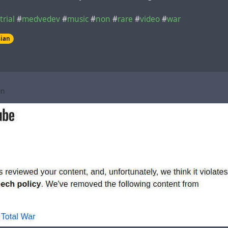
trial
#
medvedev
#
music
#
non
#
rare
#
video
#
war
sian
in