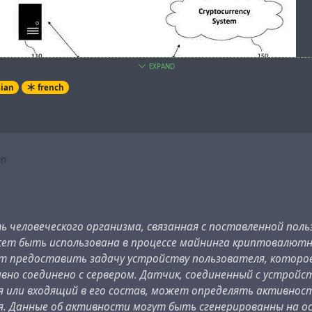
EXPAND
sian
french
in
ROSOFT TECHNOLOGY LICENSING, LLC [US/US]; One Microsoft
2-6399, US
 человеческого организма, связанная с поставленной пол
жет быть использована в процессе майнинга криптовалют
talism
#
coronavirus
#
cryptocurrency
#
health
#
microsoft
#
pat
т предоставить задачу устройству пользователя, которо
вно соединено с сервером. Датчик, соединенный с устройс
я или входящий в его состав, может определять активнос
я. Данные об активности могут быть сгенерированны на о