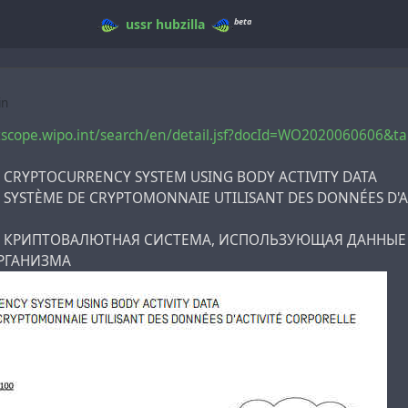
beta
ussr
hubzilla
in
ntscope.wipo.int/search/en/detail.jsf?docId=WO2020060606&
 CRYPTOCURRENCY SYSTEM USING BODY ACTIVITY DATA
 SYSTÈME DE CRYPTOMONNAIE UTILISANT DES DONNÉES D'A
 - КРИПТОВАЛЮТНАЯ СИСТЕМА, ИСПОЛЬЗУЮЩАЯ ДАННЫЕ
РГАНИЗМА