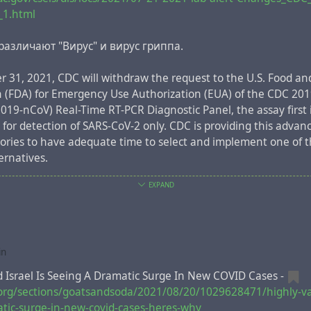
я, иначе не понимает же.
_1.html
орять, что оне ничего не скрывают.
различают "Вирус" и вирус гриппа.
 31, 2021, CDC will withdraw the request to the U.S. Food a
n (FDA) for Emergency Use Authorization (EUA) of the CDC 20
019-nCoV) Real-Time RT-PCR Diagnostic Panel, the assay first 
for detection of SARS-CoV-2 only. CDC is providing this advanc
atories to have adequate time to select and implement one of
ernatives.
EXPAND
website
for a list of authorized COVID-19 diagnostic methods. 
ce of FDA-authorized molecular methods with an FDA referen
in
 for this change, CDC recommends clinical laboratories and tes
ng the CDC 2019-nCoV RT-PCR assay select and begin their tra
d Israel Is Seeing A Dramatic Surge In New COVID Cases -
uthorized COVID-19 test. CDC encourages laboratories to cons
org/sections/goatsandsoda/2021/08/20/1029628471/highly-vac
method that can facilitate detection and differentiation of S
atic-surge-in-new-covid-cases-heres-why