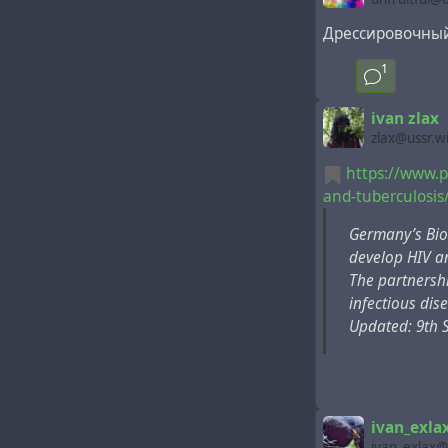
Дрессировочный
Human body act
1
of a cryptocur
communicativel
ivan zlax
device of the 
zlax@ussr.w
on the sensed 
https://www.p
the device of 
and-tuberculosis
the cryptocurr
verified.
Germany’s Bio
develop HIV a
The partnershi
infectious dise
Updated: 9th 
ivan_exla
ivan_exlax@