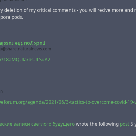
ery deletion of my critical comments - you will recive more and
spora pods.
uɐᴉssnɹ ǝɥʇ noʎ ʞɔnꓞ
lla@share.naturalnews.com
ni.fr/18aMQUla/dsULSuA2
in
eforum.org/agenda/2021/06/3-tactics-to-overcome-covid-19-
ские записи светлого будущего
wrote the following
post
5 