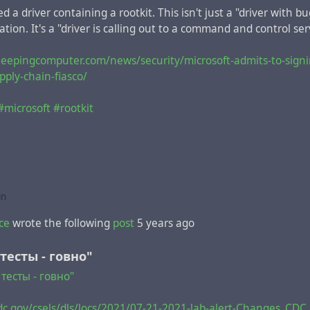
d a driver containing a rootkit. This isn't just a "driver with b
O, both socially and economically
ation. It's a "driver is calling out to a command and control ser
е FOMO, как социально, так и экономически
leepingcomputer.com/news/security/microsoft-admits-to-signin
:
ply-chain-fiasco/
g out = anxiety that an exciting or interesting event may curr
ewhere, often aroused by posts seen on social media
#microsoft
#rootkit
тить = беспокойство, часто пробуждаемое постами в социал
ватывающее или интересное событие может сейчас случить
дале см. последний ряд, последняя колонка, что с субъект
in
ce
wrote the following
post
5 years ago
 action and facilitate convenience
 тесты - говно"
вать действие и облегчить удобство
 тесты - говно"
лашаем, что начинаем
думать
rational & cognitive, но зака
м на уровне рефлексов по Павлову.
dc.gov/csels/dls/locs/2021/07-21-2021-lab-alert-Changes_CD