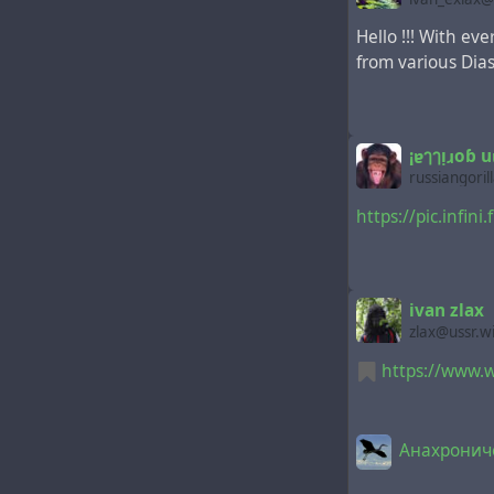
Hello !!! With ev
from various Dia
¡ɐๅๅᴉɹoɓ 
russiangori
https://pic.infi
ivan zlax
zlax@ussr.w
https://www.w
Анахрониче