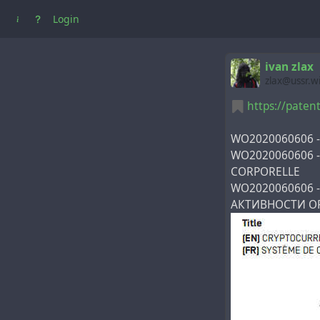
Login
ivan zlax
zlax@ussr.w
https://pate
WO2020060606 -
WO2020060606 -
CORPORELLE
WO2020060606
АКТИВНОСТИ О