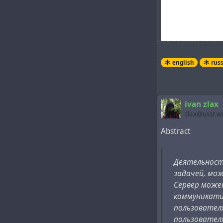
english
rus
ivan zlax
zlax@ussr.w
Abstract
Applicants: MIC
Washington 9805
Деятельность
задачей, мо
#
biological
#
capi
Сервер може
#
technology
коммуникати
пользовател
пользовател