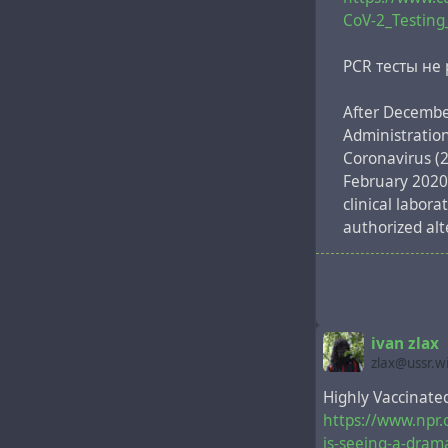
Скотина тупа
CoV-2_Testing
Не устаю повт
PCR тесты не 
After December
Administratio
Coronavirus (2
February 2020 
clinical labor
authorized alt
Visit the FDA 
the performan
this page
.
ivan zlax
zlax@ussr.w
In preparation
have been usi
Highly Vaccinate
another FDA-a
https://www.npr.
a multiplexed 
is-seeing-a-dram