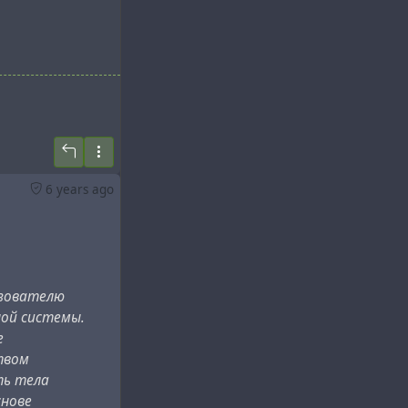
6 years ago
 Way Redmond,
ьзователю
ной системы.
ent
#
property
е
твом
ть тела
снове