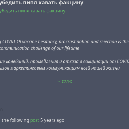
 убедить пипл хавать факцину
 убедить пипл хавать факцину
COVID-19 vaccine hesitancy, procrastination and rejection is the
communication challenge of our lifetime
ие колебаний, промедления и отказа в вакцинации от COVI
вызов
маркетинговым
коммуникациям всей нашей жизни
EXPAND
на сайте Всемирного Экономического Форума, там же нах
лакатное руководство —
entealternativa.com/ma_media/2021/07/guia-vacuna-covid.j
in
одим на русский и вывешиваем во всех администрациях!!
 the following
post
5 years ago
 последний ряд, см. в колонке о том, что субъект должен
ч