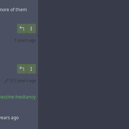
 more of them
5 years ago
5 years ago
vaccine-hesitancy
years ago