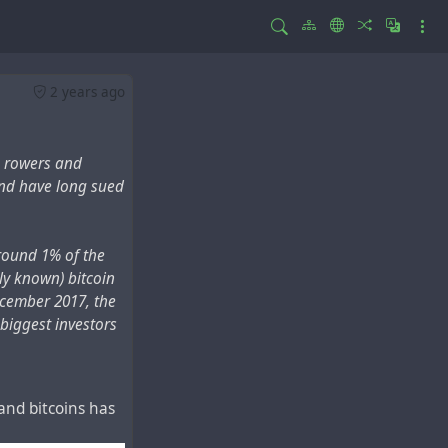
2 years ago
n rowers and
and have long sued
around 1% of the
ly known) bitcoin
December 2017, the
biggest investors
and bitcoins has