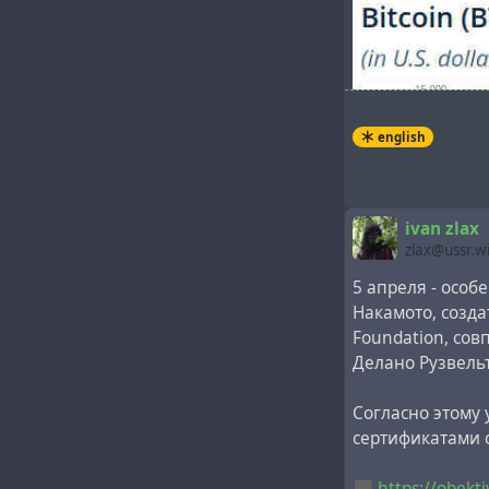
english
ivan zlax
zlax@ussr.w
5 апреля - особ
Накамото, созда
Foundation, сов
Делано Рузвель
Согласно этому
сертификатами 
https://obekt