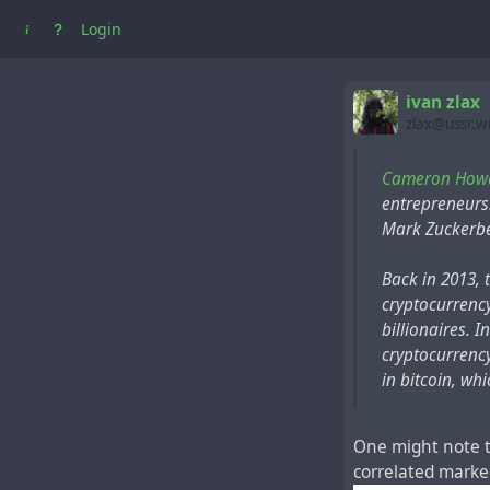
Login
ivan zlax
zlax@ussr.w
Cameron Howa
entrepreneurs
Mark Zuckerber
Back in 2013, 
cryptocurrency
billionaires. 
cryptocurrency
in bitcoin, wh
One might note t
correlated marke