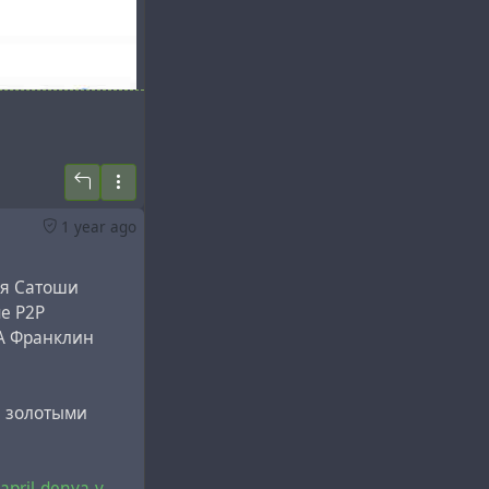
1 year ago
ая Сатоши
ме P2P
ША Франклин
и золотыми
april-denya-v-