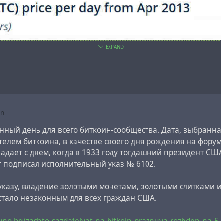
EXPAND
in
енный день для всего биткоин-сообщества. Дата, выбранн
телем биткоина, в качестве своего дня рождения на фору
падает с днем, когда в 1933 году тогдашний президент С
т подписал исполнительный указ № 6102.
 указу, владение золотыми монетами, золотыми слитками 
стало незаконным для всех граждан США.
ivno.bg/zashto-sazdatelyat-na-bitkojn-praznuva-rozhden-na-5-