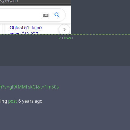
EXPAND
ch?v=gf9tMMFskGI&t=1m50s
wing
post
6 years ago