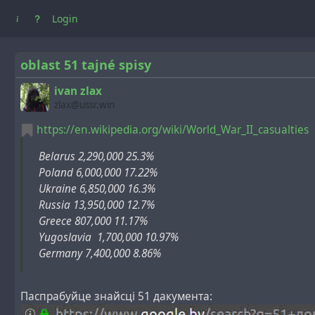
Login
oblast 51 tajné spisy
ivan zlax
zlax@ussr.win
https://en.wikipedia.org/wiki/World_War_II_casualties
Belarus 2,290,000 25.3%
Poland 6,000,000 17.22%
Ukraine 6,850,000 16.3%
Russia 13,950,000 12.7%
Greece 807,000 11.17%
Yugoslavia 1,700,000 10.97%
Germany 7,400,000 8.86%
Паспрабуйце знайсці 51 дакумента: