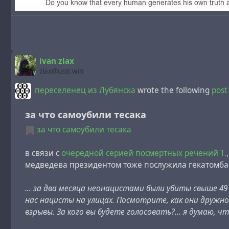
Versuchen Sie, 51 Dokumente zu finden:
ivan zlax
zlax@ussr.win
переселенец из Лубянска
wrote the following
pos
за что самоубили тесака
за что самоубили тесака
в связи с
очередной серией посмертных речений Т.
медведева президентом тоже послужила гекатомба
... за два месяца неонацистами были убиты свыше 49 
нас нацисты на улицах. Посмотрите, как они дружно
взрывы. За кого вы будете голосовать?... я думаю, 