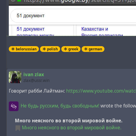
belorussian
polish
greek
german
ivan zlax
zlax@ussr.win
Говорит рабби Лайтман:
https://www.youtube.com/wat
Не будь русским, будь свободным!
wrote the follo
Много неясного во второй мировой войне.
Много неясного во второй мировой войне.