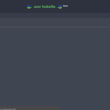
beta
ussr
hubzilla