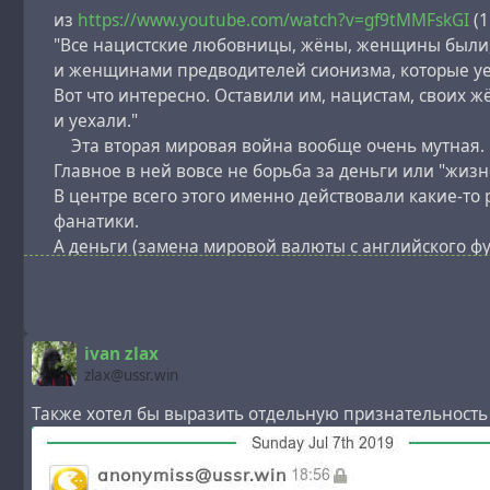
из
https://www.youtube.com/watch?v=gf9tMMFskGI
(1
"Все нацистские любовницы, жёны, женщины были,
и женщинами предводителей сионизма, которые уе
Вот что интересно. Оставили им, нацистам, своих ж
и уехали."
Эта вторая мировая война вообще очень мутная.
Главное в ней вовсе не борьба за деньги или "жизн
В центре всего этого именно действовали какие-то
фанатики.
А деньги (замена мировой валюты с английского фун
это шло как дополнение, не как что-то главное.
ivan zlax
zlax@ussr.win
Также хотел бы выразить отдельную признательность