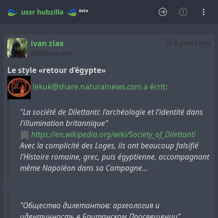
beta
ussr
hubzilla
ivan zlax
6 years ago
zlax@ussr.win
Le style «retour d’égypte»
lekuk@share.naturalnews.com
a écrit
:
"La société de Dilettanti: l'archéologie et l'identité dans
l'illumination britannique"
https://en.wikipedia.org/wiki/Society_of_Dilettanti
Avec la complicité des Loges, ils ont beaucoup falsifié
l'Histoire romaine, grec, puis égyptienne, accompagnant
même Napoléon dans sa Campagne...
"Общество дилетантов: археология и
идентичность в Британском Просвещении"