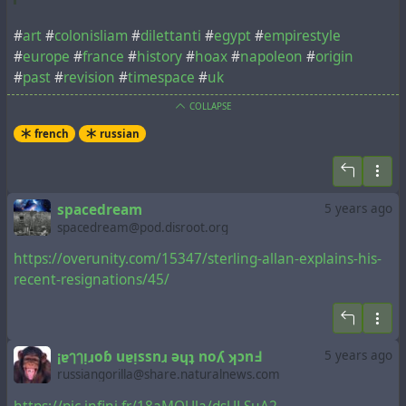
#
art
#
colonisliam
#
dilettanti
#
egypt
#
empirestyle
#
europe
#
france
#
history
#
hoax
#
napoleon
#
origin
#
past
#
revision
#
timespace
#
uk
COLLAPSE
french
russian
spacedream
5 years ago
spacedream@pod.disroot.org
https://overunity.com/15347/sterling-allan-explains-his-
recent-resignations/45/
¡ɐๅๅᴉɹoɓ uɐᴉssnɹ ǝɥʇ noʎ ʞɔnꓞ
5 years ago
russiangorilla@share.naturalnews.com