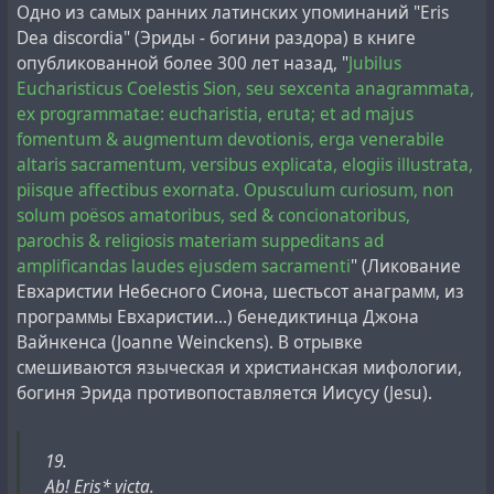
Одно из самых ранних латинских упоминаний "Eris
Dea discordia" (Эриды - богини раздора) в книге
опубликованной более 300 лет назад, "
Jubilus
Eucharisticus Coelestis Sion, seu sexcenta anagrammata,
ex programmatae: eucharistia, eruta; et ad majus
fomentum & augmentum devotionis, erga venerabile
altaris sacramentum, versibus explicata, elogiis illustrata,
piisque affectibus exornata. Opusculum curiosum, non
solum poësos amatoribus, sed & concionatoribus,
parochis & religiosis materiam suppeditans ad
amplificandas laudes ejusdem sacramenti
" (Ликование
Евхаристии Небесного Сиона, шестьсот анаграмм, из
программы Евхаристии...) бенедиктинца Джона
Вайнкенса (Joanne Weinckens). В отрывке
смешиваются языческая и христианская мифологии,
богиня Эрида противопоставляется Иисусу (Jesu).
19.
Ab! Eris* victa.