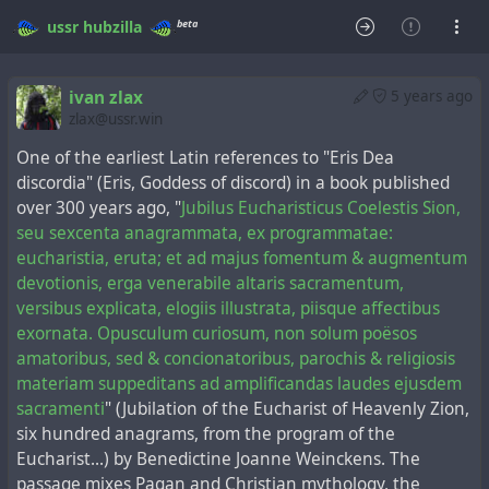
beta
ussr
hubzilla
ivan zlax
5 years ago
zlax@ussr.win
One of the earliest Latin references to "Eris Dea
discordia" (Eris, Goddess of discord) in a book published
over 300 years ago, "
Jubilus Eucharisticus Coelestis Sion,
seu sexcenta anagrammata, ex programmatae:
eucharistia, eruta; et ad majus fomentum & augmentum
devotionis, erga venerabile altaris sacramentum,
versibus explicata, elogiis illustrata, piisque affectibus
exornata. Opusculum curiosum, non solum poësos
amatoribus, sed & concionatoribus, parochis & religiosis
materiam suppeditans ad amplificandas laudes ejusdem
sacramenti
" (Jubilation of the Eucharist of Heavenly Zion,
six hundred anagrams, from the program of the
Eucharist...) by Benedictine Joanne Weinckens. The
passage mixes Pagan and Christian mythology, the