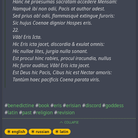
Hanc nè praesumas sacratam accedere Mensam:
Namquè ibi non odii, Pacis at author adest.
Sed prius ab! odii, flammasquè extingue furoris:
Sic hujus Coenae dignior Hospes eris.
22.
Vȃb! Eris Icta.
Hic Eris icta jacet, discordia & exulat omnis:
Hic nullae lites, jurgia nulla sonant.
Est procul hinc rabies, procul iracundia, nullus
Hic furor auditur, Vȃb! Eris icta jacet.
Est Deus hic Pacis, Cibus hic est Nectar amoris:
Tantùm haec pacificis Coena parata viris.
#
benedictine
#
book
#
eris
#
erisian
#
discord
#
goddess
#
latin
#
past
#
religion
#
revision
COLLAPSE
english
russian
latin