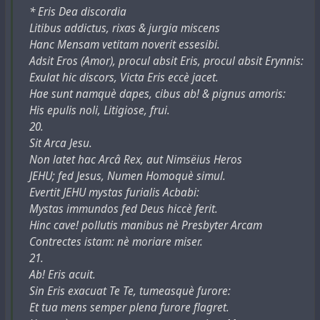
* Eris Dea discordia
Litibus addictus, rixas & jurgia miscens
Hanc Mensam vetitam noverit essesibi.
Adsit Eros (Amor), procul absit Eris, procul absit Erynnis:
Exulat hic discors, Victa Eris eccè jacet.
Hae sunt namquè dapes, cibus ab! & pignus amoris:
His epulis noli, Litigiose, frui.
20.
Sit Arca Jesu.
Non latet hac Arcâ Rex, aut Nimsëius Heros
JEHU; fed Jesus, Numen Homoquè simul.
Evertit JEHU mystas furialis Acbabi:
Mystas immundos fed Deus hiccè ferit.
Hinc cave! pollutis manibus nè Presbyter Arcam
Contrectes istam: nè moriare miser.
21.
Ab! Eris acuit.
Sin Eris exacuat Te Te, tumeasquè furore:
Et tua mens semper plena furore flagret.