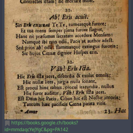
https://books.google.ch/books?
id=mmdaqcYeJYgC&pg=PA142