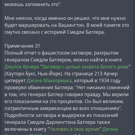
можешь запомнить это".
Мне неясно, когда именно он решил, что мне нужно
будет маршировать на Вашингтон. В моей памяти это
смутно связано с историей Смедли Батлера.
Примечание 31
Полный отчет о фашистском заговоре, раскрытом
генералом Смедли Батлером, можно найти в книге
Джулса Арчера
"
Заговор с целью захвата Белого дома
"
(Хауторн Букс, Нью-Йорк). На странице 213 Арчер
цитирует
Джона Маккормака
, который в 1934 году
проверял обвинения Батлера: "Нет никаких сомнений
в том, что генерал Батлер говорил правду. Мы верили
его показаниям на сто процентов. Он был великим,
патриотичным американцем во всех отношениях".
Подробности заговора и выдержки из показаний
генерала Смедли Дарлингтона Батлера также
включены в книгу "
Человек в свое время
"
Джона