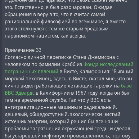
Я должен был догадаться, что Свояк скажет именно
это. Естественно, я был разочарован. Ожидая
обращения в веру в то, что я считал самой
рациональной философией во всем мире, я вместо
этого столкнулся с тем же старым бредовым
параноиком-нацистом, как всегда.
Примечание 33
Согласно личной переписке Стэна Джемисона с
человеком по фамилии Крэбб из
Фонда исследований
пограничных явлений
в Висте, Калифорния: "Бывший
морской пехотинец, здесь, в Висте, сказал мне, что он
лично видел работающие летающие тарелки на
базе
ВВС Эдвардс
в Калифорнии в 1967 году, когда он был
там на временной службе. Так что у ВВС есть
антигравитационные машины и радикальный,
дешевый, общедоступный, экологически чистый
источник энергии, который решил бы все наши
проблемы загрязнения окружающей среды и сделал
бы устаревшей нефтяную промышленность; поэтому