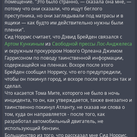
помещение. "Это было странно, — сказала она мне, —
потому что они сказали, что ищут беглого
преступника, но они заглядывали под матрасы и в
ящики — как будто им действительно нужны были
пленки".
Сид Норрис считает, что Дэвид Брейден связался с
Артом Кункиным
из
Свободной прессы Лос-Анджелеса
и окружным прокурором Нового Орлеана Джимом
Гаррисоном по поводу таинственной информации,
содержащейся на пленках. Вскоре после этого
Брейден сообщил Норрису, что его предупредили,
чтобы он покинул город, и вскоре после этого он так и
сделал.
Что касается Тома Мите, которого не было в ночь
инцидента, то он, как утверждается, также внезапно и
таинственно покинул Атланту, не сказав ни слова о
том, куда он направляется - после того, как
разработал автомобильный двигатель, не
использующий бензин.
Большинство из того, что рассказал мне Сид Норрис,