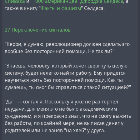
Спивака
и "
1000 американцев
"
Джорджа Селдеса
, а
также в книгу "
Факты и фашизм
" Селдеса.
27 Переключение сигналов
"Керри, я думаю, революционер должен сделать это
вообще без посторонней помощи. Не так ли?"
"Знаешь, человеку, который хочет свергнуть целую
систему, будет нелегко найти работу. Ему придется
научиться жить без посторонней помощи. Как ты
думаешь, ты смог бы справиться с такой ситуацией?"
"Да", — солгал я. Поскольку я уже не раз терпел
неудачи, для меня это не было академическим
суждением, и я прекрасно знал, что не смогу выжить
без работы, по крайней мере, не выписав денег у
родителей или не заняв "на хлеб" у друга.