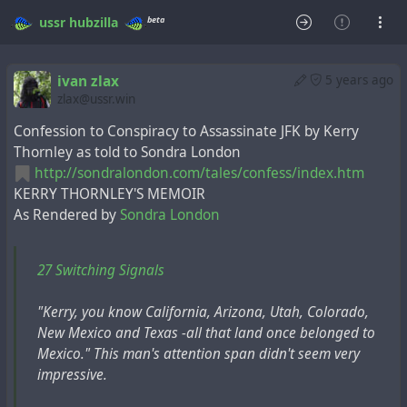
beta
ussr
hubzilla
ivan zlax
5 years ago
zlax@ussr.win
Confession to Conspiracy to Assassinate JFK by Kerry
Thornley as told to Sondra London
http://sondralondon.com/tales/confess/index.htm
KERRY THORNLEY'S MEMOIR
As Rendered by
Sondra London
27 Switching Signals
"Kerry, you know California, Arizona, Utah, Colorado,
New Mexico and Texas -all that land once belonged to
Mexico." This man's attention span didn't seem very
impressive.