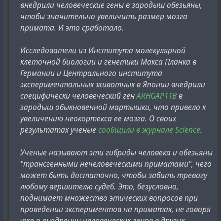
внедрили человеческие гены в зародыш обезьяны,
чтобы значительно увеличить размер мозга
примата. И это сработало.
Исследователи из Института молекулярной
клеточной биологии и генетики Макса Планка в
Германии и Центрального института
экспериментальных животных в Японии внедрили
специфически человеческий ген
ARHGAP11B
в
зародыш обыкновенной мартышки, что привело к
увеличению неокортекса ее мозга. О своих
результатах ученые
сообщили в журнале Science
.
Ученые называют эти гибриды человека и обезьяны
"трансгенными нечеловеческими приматами", чего
может быть достаточно, чтобы забить тревогу
любому вершителю судеб. Это, безусловно,
поднимает множество этических вопросов при
проведении экспериментов на приматах, не говоря
уже о внедрении человеческих генов в других