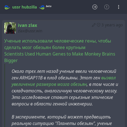
beta
ussr
hubzilla
ivan zlax
3 years ago
zlax@ussr.win
Ученые использовали человеческие гены, чтобы
сделать мозг обезьян более крупным
Scientists Used Human Genes to Make Monkey Brains
Bigger
Около трех лет назад ученые ввели человеческий
ген ARHGAP11B в плод обезьяны. Этот ген
вызвал
увеличение размеров мозга обезьян
, в том числе и
складчатость, аналогичную человеческому мозгу.
Это исследование ставит серьезные этические
вопросы в области генной инженерии.
В эксперименте, который может предвещать
реальную ситуацию "Планеты обезьян", ученые