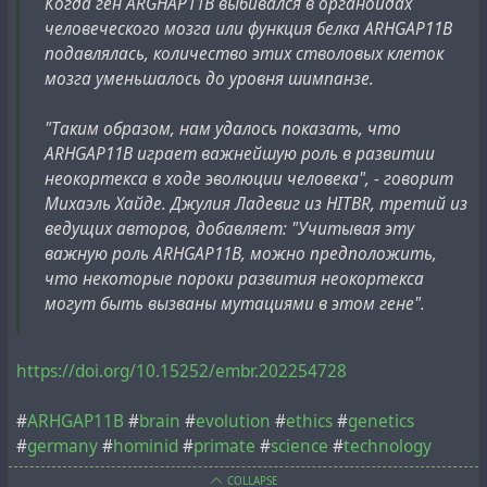
Когда ген ARGHAP11B выбивался в органоидах
человеческого мозга или функция белка ARHGAP11B
подавлялась, количество этих стволовых клеток
мозга уменьшалось до уровня шимпанзе.
"Таким образом, нам удалось показать, что
ARHGAP11B играет важнейшую роль в развитии
неокортекса в ходе эволюции человека", - говорит
Михаэль Хайде. Джулия Ладевиг из HITBR, третий из
ведущих авторов, добавляет: "Учитывая эту
важную роль ARHGAP11B, можно предположить,
что некоторые пороки развития неокортекса
могут быть вызваны мутациями в этом гене".
https://doi.org/10.15252/embr.202254728
#
ARHGAP11B
#
brain
#
evolution
#
ethics
#
genetics
#
germany
#
hominid
#
primate
#
science
#
technology
COLLAPSE