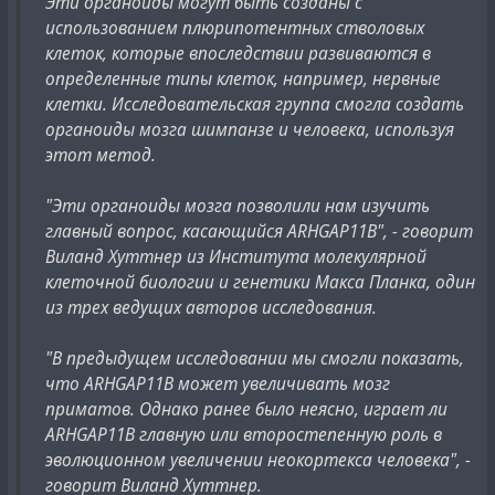
Эти органоиды могут быть созданы с
использованием плюрипотентных стволовых
клеток, которые впоследствии развиваются в
определенные типы клеток, например, нервные
клетки. Исследовательская группа смогла создать
органоиды мозга шимпанзе и человека, используя
этот метод.
"Эти органоиды мозга позволили нам изучить
главный вопрос, касающийся ARHGAP11B", - говорит
Виланд Хуттнер из Института молекулярной
клеточной биологии и генетики Макса Планка, один
из трех ведущих авторов исследования.
"В предыдущем исследовании мы смогли показать,
что ARHGAP11B может увеличивать мозг
приматов. Однако ранее было неясно, играет ли
ARHGAP11B главную или второстепенную роль в
эволюционном увеличении неокортекса человека", -
говорит Виланд Хуттнер.