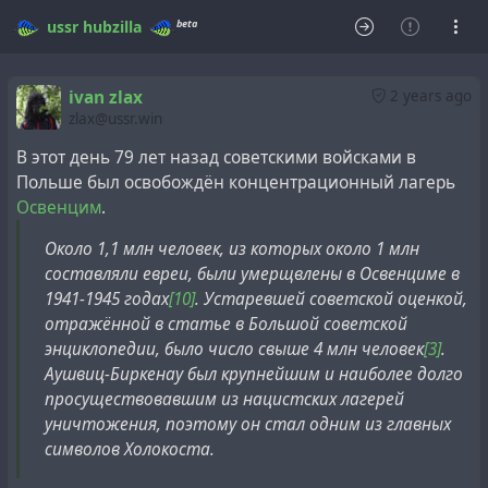
beta
ussr
hubzilla
ivan zlax
2 years ago
zlax@ussr.win
В этот день 79 лет назад советскими войсками в
Польше был освобождён концентрационный лагерь
Освенцим
.
Около 1,1 млн человек, из которых около 1 млн
составляли евреи, были умерщвлены в Освенциме в
1941-1945 годах
[10]
. Устаревшей советской оценкой,
отражённой в статье в Большой советской
энциклопедии, было число свыше 4 млн человек
[3]
.
Аушвиц-Биркенау был крупнейшим и наиболее долго
просуществовавшим из нацистских лагерей
уничтожения, поэтому он стал одним из главных
символов Холокоста.