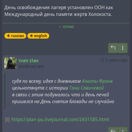
День освобождения лагеря установлен ООН как
Международный день памяти жертв Холокоста.
В этот день 4 года назад, на 75 годовщину
EXPAND
освобождения этого концлагеря, 90-летняя сводная
russian
english
сестра Анны Франк,
Ева Шлосс
, заключенная в
Освенцим в возрасте 15 лет и непосредственно
участвовавшая в этих событиях, утверждала, что
ivan zlax
2 years ago
съемки советского освобождения Освенцима -
zlax@ussr.win
фальшивка
, так как при освобождении у армии не
было камер, в те дни было много снега, а на
судя по всему, идея с дневником
Анюты Франк
документальных кадрах освобождения лагеря нет
цельнотянута с истории
Тани Савичевой
никакого снега.
в связи с этим подумалось что и день печей
пришелся на День снятия блокады не случайно
Anne Frank's step-sister,
Holocaust survivor Eva Schloss,
talks about Auschwitz
https://plan-pu.livejournal.com/2431585.html
by zlaxyi on YouTube
On this day 79 years ago, the
Auschwitz concentration