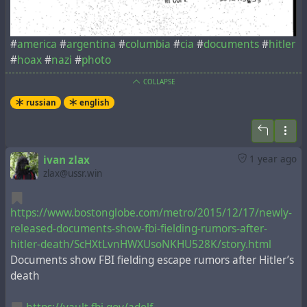
#
america
#
argentina
#
columbia
#
cia
#
documents
#
hitler
#
hoax
#
nazi
#
photo
COLLAPSE
russian
english
ivan zlax
1 year ago
zlax@ussr.win
https://www.bostonglobe.com/metro/2015/12/17/newly-
released-documents-show-fbi-fielding-rumors-after-
hitler-death/ScHXtLvnHWXUsoNKHU528K/story.html
Documents show FBI fielding escape rumors after Hitler’s
death