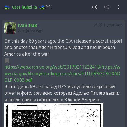
beta
ussr
hubzilla
ivan zlax
1 year ago
zlax@ussr.win
On this day 69 years ago, the CIA released a secret report
and photos that Adolf Hitler survived and hid in South
America after the war
https://web.archive.org/web/20170211222418/https://w
ww.cia.gov/library/readingroom/docs/HITLER%2C%20AD
OLF_0003.pdf
В этот день 69 лет назад ЦРУ выпустило секретный
отчёт и фото, согласно которым Адольф Гитлер выжил
и после войны скрывался в Южной Америке