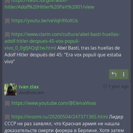
https://vault.fbi.gov/adolf-
hitler/Adolf%20Hitler%20Part%2001/view
https://youtu.be/veVqh9XoXUs
https://www.clarin.com/cultura/abel-basti-huellas-
adolf-hitler-despues-45-vox-populi-
vivo_0_0gfjAQqEtw.html
Abel Basti, tras las huellas de
Adolf Hitler después del 45: “Era vox populi que estaba
vivo”
ivan zlax
1 year ago
zlax@ussr.win
https://www.youtube.com/@ElenaVivas
https://inosmi.ru/20200504/247371365.html
Лидер
СССР не раз заявлял, что Красная армия не нашла
доказательств смерти фюрера в Берлине. Хотя затем