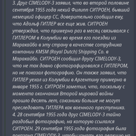
3. Друг CIMELODY-3 заявил, что во второй половине
сентября 1955 года некий Филипп CИТРОЕН, бывший
немецкий офицер СС, доверительно сообщил ему,
что Адольф ГИТЛЕР все еще жив. CИТРОЕН
утверждал, что примерно раз в месяц связывался с
ГИТЛЕРОМ в Колумбии во время его поездки из
Маракайбо в эту страну в качестве сотрудника
компании KMSM (Royal Dutch) Shipping Co. в
Маракайбо. CИТРОЕН сообщил другу CIMELODY-3,
что не так давно сфотографировался с ГИТЛЕРОМ,
но не показал фотографию. Он также заявил, что
ГИТЛЕР уехал из Колумбии в Аргентину примерно в
январе 1955 г. CИТРОЕН заметил, что, поскольку с
момента окончания Второй мировой войны
прошло десять лет, союзники больше не могут
преследовать ГИТЛЕРА как военного преступника.
4. 28 сентября 1955 года друг CIMELODY-3 тайно
раздобыл фотографию, на которую ссылался
СИТРОЕН. 29 сентября 1955 года фотография была
показана CIMELODY-3, чтобы узнать его реакцию на