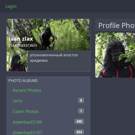
Login
Profile Pho
ivan zlax
zlax@ussr.win
уполномоченный апостол
эридизма
PHOTO ALBUMS
Recent Photos
certs
8
Cover Photos
1
download3186
490
download3187
454