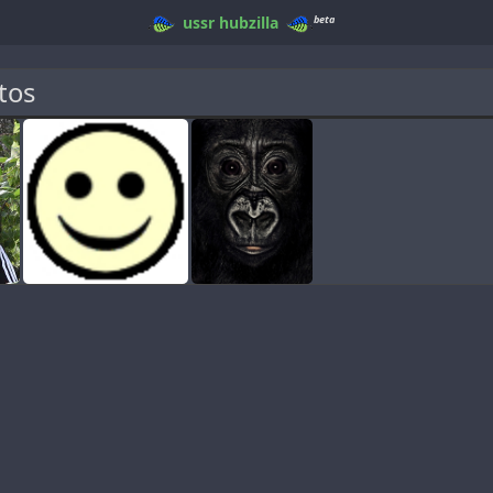
beta
ussr
hubzilla
tos