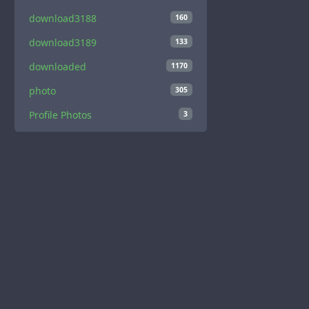
download3188
160
download3189
133
downloaded
1170
photo
305
Profile Photos
3