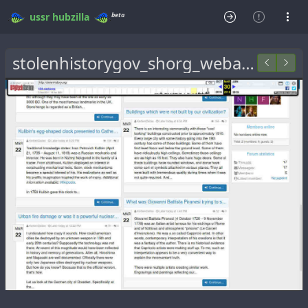
beta
ussr
hubzilla
stolenhistorygov_shorg_webarchive.jpg