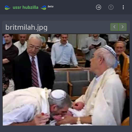
beta
ussr
hubzilla
britmilah.jpg