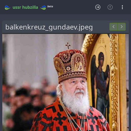
beta
ussr
hubzilla
balkenkreuz_gundaev.jpeg