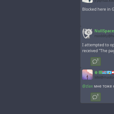
jrp@hub.klik
Blocked here in G
NullSpac
nsoddity@hu
I attempted to 
received "The pag
1
ꙮ 𝄃𝄁𝄂𝄀𝄀𝄁𝄃🇫🇯🇱🇨
liilliil@mast
@zlax
мне тоже 
1