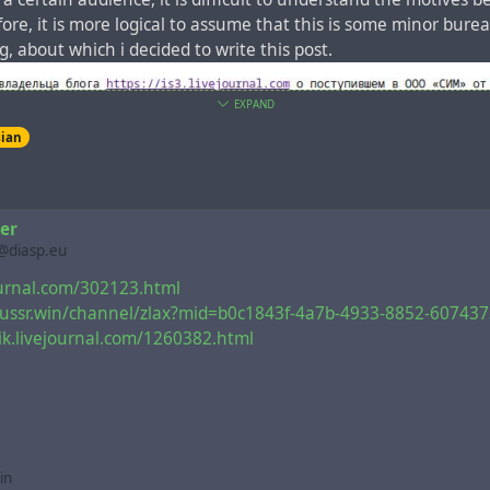
efore, it is more logical to assume that this is some minor bure
 about which i decided to write this post.
EXPAND
sian
ler
r@diasp.eu
journal.com/302123.html
//ussr.win/channel/zlax?mid=b0c1843f-4a7b-4933-8852-60743
hik.livejournal.com/1260382.html
in