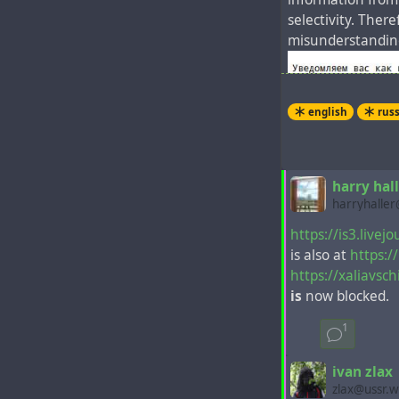
selectivity. Ther
misunderstanding,
english
rus
harry hal
harryhalle
https://is3.live
is also at
https:
https://xaliavsc
is
now blocked.
1
ivan zlax
zlax@ussr.w