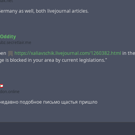
lak.net
ermany as well, both livejournal articles.
eOddity
bz.secretlair.me
open
https://xaliavschik.livejournal.com/1260382.html
in the
e is blocked in your area by current legislations."
🇱🇧
odon.online
недавно подобное письмо щастья пришло