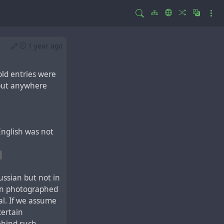
1 year ago
 old entries were
 but anywhere
 English was not
Russian but not in
yan photographed
al. If we assume
certain
behind such