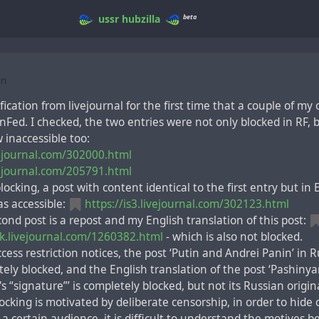
beta
ussr
hubzilla
in
fication from livejournal for the first time that a couple of my
nFed. I checked, the two entries were not only blocked in RF,
 inaccessible too:
ivejournal.com/302000.html
ivejournal.com/205791.html
locking, a post with content identical to the first entry but in
l as accessible:
https://is3.livejournal.com/302123.html
cond post is a repost and my English translation of this post:
hik.livejournal.com/1260382.html
- which is also not blocked.
ccess restriction notices, the post ‘Putin and Andrei Panin’ in 
tely blocked, and the English translation of the post ‘Pashin
s “signature”’ is completely blocked, but not its Russian origin
blocking is motivated by deliberate censorship, in order to hide 
a certain audience, it is difficult to understand the motives 