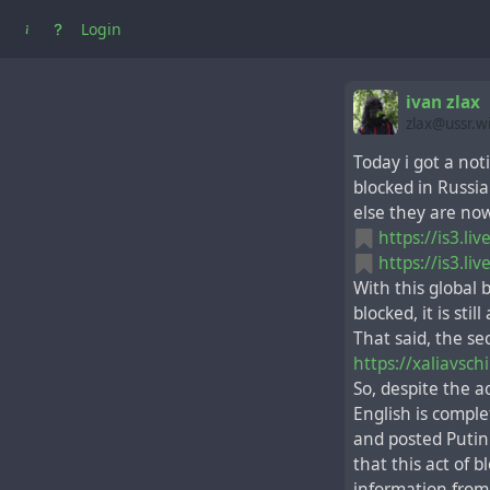
Login
ivan zlax
zlax@ussr.w
Today i got a noti
blocked in Russia
else they are now
https://is3.l
https://is3.l
With this global b
blocked, it is stil
That said, the se
https://xaliavsc
So, despite the a
English is comple
and posted Putin'
that this act of 
information from 