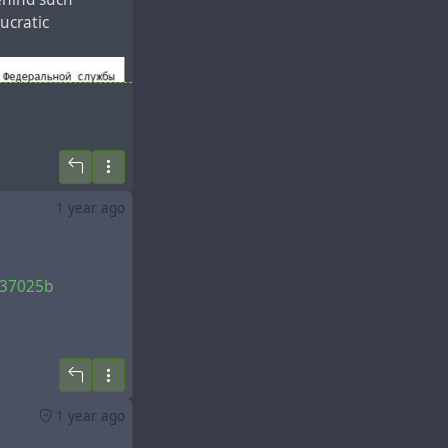
aucratic
1 year ago
737025b
1 year ago