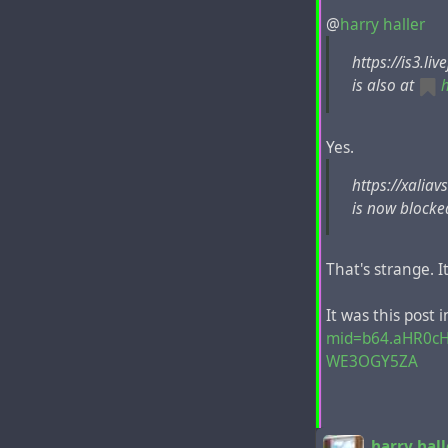
@
harry haller
https://is3.li
is also at
Yes.
https://xalia
is now blocke
That's strange. I
Сегодня мне вп
It was this post i
старых записей 
mid=b64.aHR0c
заблокированы н
WE3OGY5ZA
https://is3.l
https://is3.l
При этой глоба
английском язык
harry hall