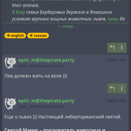
their animals.
В Баку
семья Берберовых держала в домашних
условиях крупных хищных животных: львов,
пуму
. Их
питомцы снимались в различных художественных
EXPAND
фильмах. О семье была снята киноповесть
«У меня
english
russian
есть лев»
. Глава семьи оставил работу
архитектора и стал заниматься только своими
животными.
epitr_m@thepirate.party
7 years ago
epitr_m@thepirate.party
Лев должен жить на воле )))
epitr_m@thepirate.party
7 years ago
epitr_m@thepirate.party
Еще о львах ))) Настоящий либертарианский святой.
Святой Мамас – покровитель животных и…