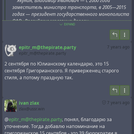
Якунин, Владимир Иванович — с 2000 года
заместитель министра транспорта, в 2005—2015
годах — президент государственного монополиста
ОАО «Российские железные дороги».
EXPAND
Сын Виктор — директор по юридическим
вопросам российского филиала компании Gunvor.
epitr_m@thepirate.party
7 years ago
epitr_m@thepirate.party
Ковальчук, Юрий Валентинович — крупнейший
совладелец и председатель совета директоров
2 сентября по Юлианскому календарю, это 15
банка «Россия», совладелец «Национальной
сентября Григорианского. Я приверженец старого
медиагруппы» («Первый канал», «Пятый канал»,
стиля, а потому праздную так.
«Известия», «Русская служба новостей»).
Сын Борис с 2009 года возглавляет
ivan zlax
7 years ago
государственного монополиста «Интер РАО ЕЭС».
zlax@ussr.win
Шамалов, Николай Терентьевич — совладелец
@
epitr_m@thepirate.party
, понял, благодарю за
банка «Россия», бывший представитель в
уточнение. Тогда добавлю напоминание на
Петербурге компании Siemens департамент
григорианское 15 сентября - это 39 бюрократии в