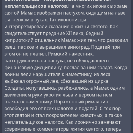
неплательщиков налогов.
На многих иконах в храме
святой Мамас изображен пастухом, сидящим на льве
с ягненком в руках. Так иконописцы
интерпретировали сказание о жизни святого. Как
свидетельствует предание XII века, бедный
In 1973, the young lion King I was shot by the young
киприотский отшельник Мамас жил тем, что разводил
militiaman Alexander Gurov.
овец, пас коз и выращивал виноград. Податей при
В 1973 году льва Кинга I застрелил молодой
этом он не платил. Римский наместник,
милиционер Александр Гуров.
рассердившись на пастуха, не соблюдающего
финансовую дисциплину, послал за ним солдат. Когда
воины вели нарушителя к наместнику, из леса
выбежал огромный лев, сбежавший из цирка.
Солдаты, испугавшись, разбежались, а Мамас одним
движением руки укротил льва и верхом на нем
въехал к наместнику. Пораженный римлянин
освободил его от всех налогов и податей. С тех пор
этот святой и стал покровителем животных, а также
неплательщиков налогов. Как иронично замечают
современные комментаторы жития святого, теперь