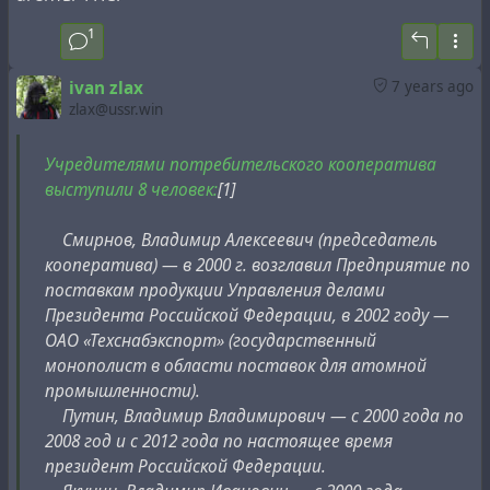
#
past
#
pride
#
property
#
puma
#
ussr
1
ivan zlax
7 years ago
zlax@ussr.win
Учредителями потребительского кооператива
выступили 8 человек:
[1]
Смирнов, Владимир Алексеевич (председатель
кооператива) — в 2000 г. возглавил Предприятие по
поставкам продукции Управления делами
Президента Российской Федерации, в 2002 году —
ОАО «Техснабэкспорт» (государственный
монополист в области поставок для атомной
промышленности).
Путин, Владимир Владимирович — с 2000 года по
2008 год и с 2012 года по настоящее время
президент Российской Федерации.