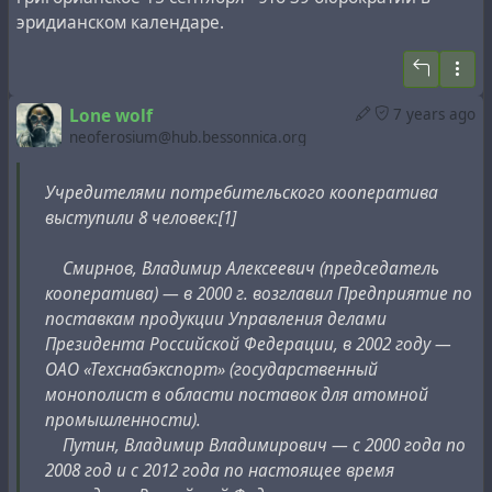
Medical Solutions, занимающийся разработкой и
эридианском календаре.
производством медицинской техники); в 2010 г.
появились сообщения, что через подконтрольные
ему оффшоры Шамалов собирал с
Lone wolf
7 years ago
предпринимателей деньги на «дворец Путина»
neoferosium@hub.bessonnica.org
около Геленджика[3].
С 2003 года его старший сын Юрий возглавляет
Учредителями потребительского кооператива
крупнейший в России негосударственный
выступили 8 человек:[1]
пенсионный фонд «Газфонд» (которому
принадлежит «Газпромбанк»), младший сын Кирилл
Смирнов, Владимир Алексеевич (председатель
— вице-президент «СИБУРа» по административной
кооператива) — в 2000 г. возглавил Предприятие по
поддержке бизнеса, по опубликованным Bloomberg
поставкам продукции Управления делами
данным[4], позднее подтверждённым Reuters со
Президента Российской Федерации, в 2002 году —
ссылкой на А. И. Акимова[5] — зять Владимира
ОАО «Техснабэкспорт» (государственный
Путина[6].
монополист в области поставок для атомной
промышленности).
Мячин, Виктор Евгеньевич — в 1999—2004 гг.
Путин, Владимир Владимирович — с 2000 года по
генеральный директор банка «Россия», с 2004 г.
2008 год и с 2012 года по настоящее время