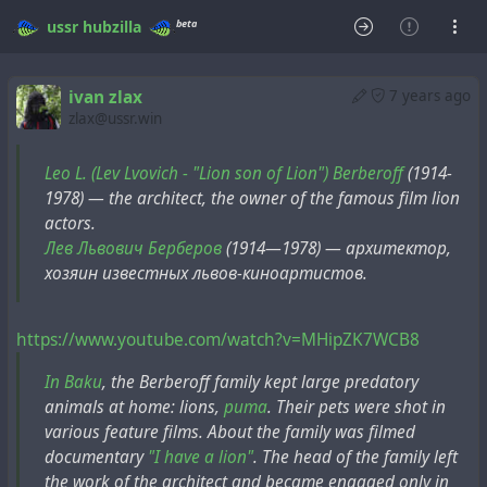
beta
ussr
hubzilla
ivan zlax
7 years ago
zlax@ussr.win
Leo L. (Lev Lvovich - "Lion son of Lion") Berberoff
(1914-
1978) — the architect, the owner of the famous film lion
actors.
Лев Львович Берберов
(1914—1978) — архитектор,
хозяин известных львов-киноартистов.
https://www.youtube.com/watch?v=MHipZK7WCB8
In Baku
, the Berberoff family kept large predatory
animals at home: lions,
puma
. Their pets were shot in
various feature films. About the family was filmed
documentary
"I have a lion"
. The head of the family left
the work of the architect and became engaged only in