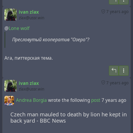
помощник президента Российской Федерации.
вопросам российского филиала компании Gunvor.
ivan zlax
7 years ago
zlax@ussr.win
@
armitage
@
Lone wolf
Пресловутый кооператив "Озеро"?
разработчики-фрилансеры как и все петербуржцы
Пресловутый кооператив "Озеро"?
Ну значит наверняка - либо агенты, либо сами
Ага, питтерская тема.
акционеры ФНС.
ivan zlax
7 years ago
zlax@ussr.win
Andrea Borgia
wrote the following
post
7 years ago
Czech man mauled to death by lion he kept in
back yard - BBC News