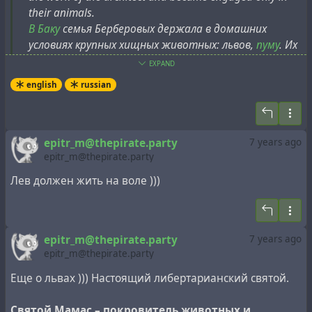
their animals.
В Баку
семья Берберовых держала в домашних
условиях крупных хищных животных: львов,
пуму
. Их
питомцы снимались в различных художественных
EXPAND
фильмах. О семье была снята киноповесть
«У меня
english
russian
есть лев»
. Глава семьи оставил работу
архитектора и стал заниматься только своими
животными.
epitr_m@thepirate.party
7 years ago
epitr_m@thepirate.party
Лев должен жить на воле )))
epitr_m@thepirate.party
7 years ago
epitr_m@thepirate.party
Еще о львах ))) Настоящий либертарианский святой.
Святой Мамас – покровитель животных и…