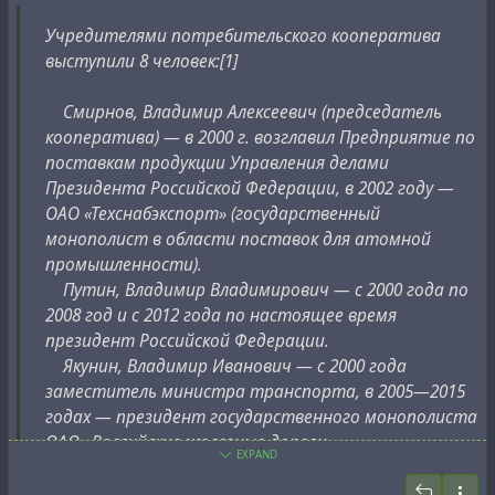
С 2003 года его старший сын Юрий возглавляет
Учредителями потребительского кооператива
крупнейший в России негосударственный
выступили 8 человек:[1]
пенсионный фонд «Газфонд» (которому
принадлежит «Газпромбанк»), младший сын Кирилл
Смирнов, Владимир Алексеевич (председатель
— вице-президент «СИБУРа» по административной
кооператива) — в 2000 г. возглавил Предприятие по
поддержке бизнеса, по опубликованным Bloomberg
поставкам продукции Управления делами
данным[4], позднее подтверждённым Reuters со
Президента Российской Федерации, в 2002 году —
ссылкой на А. И. Акимова[5] — зять Владимира
ОАО «Техснабэкспорт» (государственный
Путина[6].
монополист в области поставок для атомной
промышленности).
Мячин, Виктор Евгеньевич — в 1999—2004 гг.
Путин, Владимир Владимирович — с 2000 года по
генеральный директор банка «Россия», с 2004 г.
2008 год и с 2012 года по настоящее время
руководитель инвестиционной компании «Аброс».
президент Российской Федерации.
Фурсенко, Сергей Александрович — генеральный
Якунин, Владимир Иванович — с 2000 года
директор (2008) и президент (2008—2010)
заместитель министра транспорта, в 2005—2015
Национальной медиагруппы, в 2010—2012 гг.
годах — президент государственного монополиста
президент Российского футбольного союза.
ОАО «Российские железные дороги».
EXPAND
Фурсенко, Андрей Александрович — в 2004—2012
годах министр образования и науки РФ, с 2012 г.
Сын Виктор — директор по юридическим