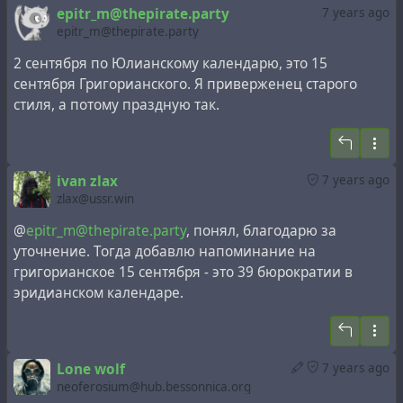
epitr_m@thepirate.party
7 years ago
epitr_m@thepirate.party
Ковальчук, Юрий Валентинович — крупнейший
совладелец и председатель совета директоров
2 сентября по Юлианскому календарю, это 15
банка «Россия», совладелец «Национальной
сентября Григорианского. Я приверженец старого
медиагруппы» («Первый канал», «Пятый канал»,
стиля, а потому праздную так.
«Известия», «Русская служба новостей»).
Сын Борис с 2009 года возглавляет
ivan zlax
7 years ago
государственного монополиста «Интер РАО ЕЭС».
zlax@ussr.win
Шамалов, Николай Терентьевич — совладелец
@
epitr_m@thepirate.party
, понял, благодарю за
банка «Россия», бывший представитель в
уточнение. Тогда добавлю напоминание на
Петербурге компании Siemens департамент
григорианское 15 сентября - это 39 бюрократии в
Medical Solutions, занимающийся разработкой и
эридианском календаре.
производством медицинской техники); в 2010 г.
появились сообщения, что через подконтрольные
ему оффшоры Шамалов собирал с
Lone wolf
7 years ago
предпринимателей деньги на «дворец Путина»
neoferosium@hub.bessonnica.org
около Геленджика[3].