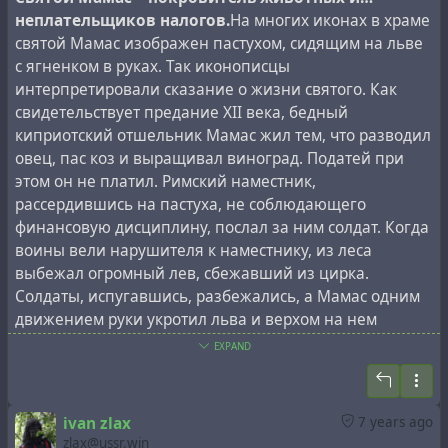
неплательщиков налогов.
На многих иконах в храме
святой Мамас изображен пастухом, сидящим на льве
с ягненком в руках. Так иконописцы
интерпретировали сказание о жизни святого. Как
свидетельствует предание XII века, бедный
In 1973, the young lion King I was shot by the young
киприотский отшельник Мамас жил тем, что разводил
militiaman Alexander Gurov.
овец, пас коз и выращивал виноград. Податей при
В 1973 году льва Кинга I застрелил молодой
этом он не платил. Римский наместник,
милиционер Александр Гуров.
рассердившись на пастуха, не соблюдающего
финансовую дисциплину, послал за ним солдат. Когда
воины вели нарушителя к наместнику, из леса
выбежал огромный лев, сбежавший из цирка.
Солдаты, испугавшись, разбежались, а Мамас одним
движением руки укротил льва и верхом на нем
въехал к наместнику. Пораженный римлянин
EXPAND
освободил его от всех налогов и податей. С тех пор
этот святой и стал покровителем животных, а также
неплательщиков налогов. Как иронично замечают
ivan zlax
7 years ago
современные комментаторы жития святого, теперь
zlax@ussr.win