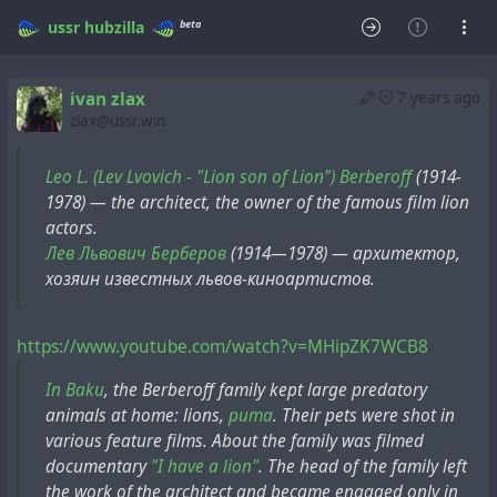
beta
ussr
hubzilla
ivan zlax
7 years ago
zlax@ussr.win
Leo L. (Lev Lvovich - "Lion son of Lion") Berberoff
(1914-
1978) — the architect, the owner of the famous film lion
actors.
Лев Львович Берберов
(1914—1978) — архитектор,
хозяин известных львов-киноартистов.
https://www.youtube.com/watch?v=MHipZK7WCB8
In Baku
, the Berberoff family kept large predatory
animals at home: lions,
puma
. Their pets were shot in
various feature films. About the family was filmed
documentary
"I have a lion"
. The head of the family left
the work of the architect and became engaged only in