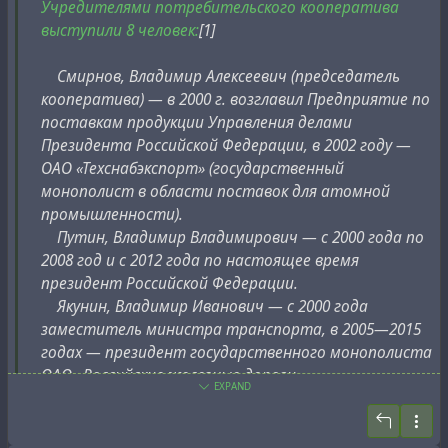
#
past
#
pride
#
property
#
puma
#
ussr
Учредителями потребительского кооператива
выступили 8 человек:
[1]
Смирнов, Владимир Алексеевич (председатель
кооператива) — в 2000 г. возглавил Предприятие по
поставкам продукции Управления делами
Президента Российской Федерации, в 2002 году —
ОАО «Техснабэкспорт» (государственный
монополист в области поставок для атомной
промышленности).
Путин, Владимир Владимирович — с 2000 года по
2008 год и с 2012 года по настоящее время
президент Российской Федерации.
Якунин, Владимир Иванович — с 2000 года
заместитель министра транспорта, в 2005—2015
годах — президент государственного монополиста
ОАО «Российские железные дороги».
EXPAND
Сын Виктор — директор по юридическим
вопросам российского филиала компании Gunvor.