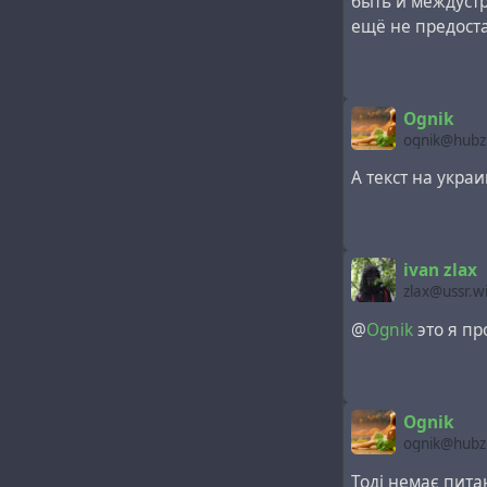
быть и междуст
ещё не предост
Ognik
ognik@hubzi
А текст на укра
ivan zlax
zlax@ussr.w
@
Ognik
это я пр
Ognik
ognik@hubzi
Тодi немає пита
Уважаемый г-