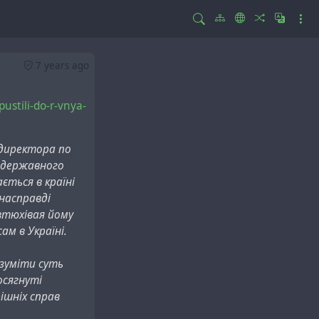
7 years ago
ustili-do-r-vnya-
 директора по
і державного
ється в країні
 насправді
 втюхівая йому
м в Україні.
озуміти суть
осягнуті
ішніх справ