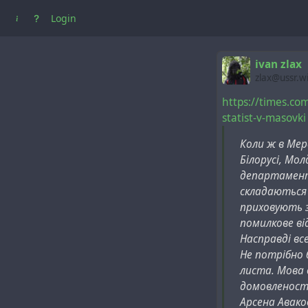
Login
ivan zlax
zlax@ussr.w
https://times.com
statist-v-masovki
Коли ж в Мер
Білорусі, Мо
департаменту
складаються 
приховують з
помилкове ві
Насправді все
Не потрібно 
листа. Мова 
домовленості
Арсена Авако