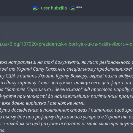
beta
ussr
hubzilla
in
.ua/Blog/107920/prezidentsk-vibori-yak-ukra-nskih-viborc-v-op
ежі натрапляєш на такі документи, як лист регіонального
лдові та Україні Сату Кахконен спеціальному представников
 США з питань України Курту Волкеру, окремі пазли відбува
в єдину картину. Стає зрозуміло, навіщо весь цей фарс і що
а "баттлів Порошенко і Зеленського" від простого народу,
дчуття причетності до найважливішим політичним процеса
 вже давно вирішено і аж ніяк не нами.
бути досвідченим в політичних справах і питаннях, щоб зр
в ньому йде про реформу державного устрою в Україні та д
 з Заходом на цей рахунок ні багато ні мало міністра внутр
ва.