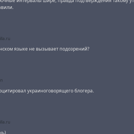
рочные интервалы шире, правда подтверждения такому 
авили.
lla.ru
инском языке не вызывает подозрений?
in
оцитировал украиноговорящего блогера.
lla.ru
нь)
н Волкер,