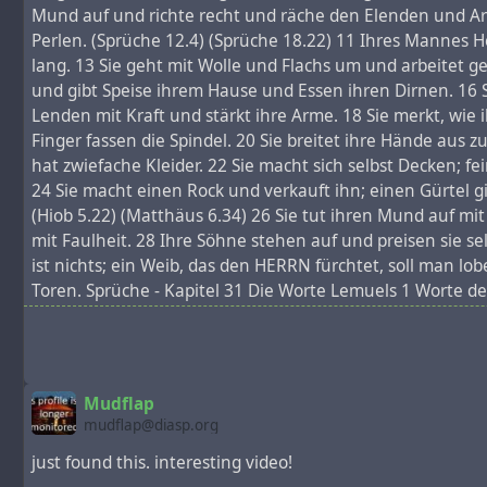
Mund auf und richte recht und räche den Elenden und Arm
Perlen. (Sprüche 12.4) (Sprüche 18.22) 11 Ihres Mannes He
#
infosec
#
uk
#
usa
#
capitalism
#
metaprogramming
#
cons
lang. 13 Sie geht mit Wolle und Flachs um und arbeitet ge
und gibt Speise ihrem Hause und Essen ihren Dirnen. 16 
Lenden mit Kraft und stärkt ihre Arme. 18 Sie merkt, wie 
Finger fassen die Spindel. 20 Sie breitet ihre Hände aus
hat zwiefache Kleider. 22 Sie macht sich selbst Decken; fe
24 Sie macht einen Rock und verkauft ihn; einen Gürtel g
(Hiob 5.22) (Matthäus 6.34) 26 Sie tut ihren Mund auf mit 
mit Faulheit. 28 Ihre Söhne stehen auf und preisen sie seli
ist nichts; ein Weib, das den HERRN fürchtet, soll man l
Toren. Sprüche - Kapitel 31 Die Worte Lemuels 1 Worte des
Sohn meiner Gelübde? 3 Opfere nicht den Weibern deine Kr
nicht, Lemuel, es ziemt sich für Könige nicht, Wein zu t
vergessen und ein falsches Urteil fällen all dem unglück
Trinken ihre Armut vergessen und brauchen nicht mehr an
Mudflap
29.15) 9 Tue deinen Mund auf, richte recht und verteidig
mudflap@diasp.org
köstliche Perlen! (Sprüche 12.4) (Sprüche 18.22) 11 Auf s
just found this. interesting video!
ganzes Leben lang. 13 Sie zieht Wolle und Flachs und vera