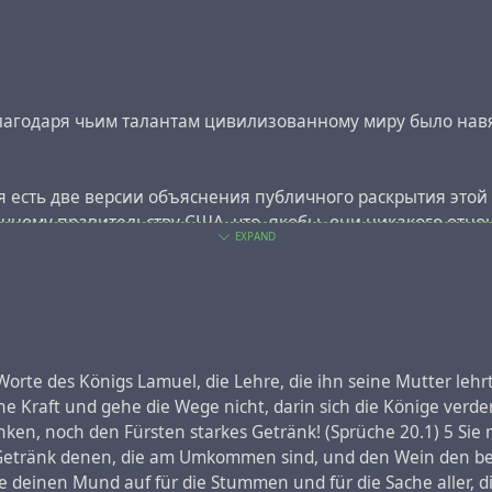
благодаря чьим талантам цивилизованному миру было нав
еня есть две версии объяснения публичного раскрытия эт
ечному правительству США, что, якобы, они никакого отно
EXPAND
 мировой интеллигенции (тех кто смотрит канал BBC вместо 
Part 1 - Happiness machines
he Self. Part 2 - The Engineering of Consent
 нужно уничтожить / The Century of the Self. Part 3 - There 
 Worte des Königs Lamuel, die Lehre, die ihn seine Mutter leh
 Kraft und gehe die Wege nicht, darin sich die Könige verderb
 Century of the Self. Part 4 - Eight People Sipping Wine in 
inken, noch den Fürsten starkes Getränk! (Sprüche 20.1) 5 Si
onspiracy
#
property
#
video
 Getränk denen, die am Umkommen sind, und den Wein den bet
deinen Mund auf für die Stummen und für die Sache aller, die