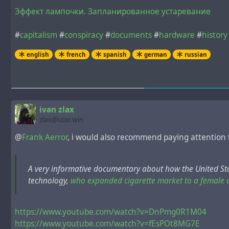
Эффект лампочки. Запланированное устаревание
#
capitalism
#
conspiracy
#
documents
#
hardware
#
history
english
french
spanish
german
russian
ivan zlax
zlax@ussr.win
@
Frank Aerror
, i would also recommend paying attention 
A very informative documentary about how the United Stat
technology,
who expanded cigarette market to a female 
https://www.youtube.com/watch?v=DnPmg0R1M04
https://www.youtube.com/watch?v=fEsPOt8MG7E