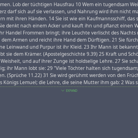
en. Lob der tüchtigen Hausfrau 10 Wem ein tugendsam Weib bes
rz darf sich auf sie verlassen, und Nahrung wird ihm nicht ma
piracy
#
property
#
revision
#
documentary
#
video
rn mit ihren Händen. 14 Sie ist wie ein Kaufmannsschiff, das 
Sie denkt nach einem Acker und kauft ihn und pflanzt einen W
ihr Handel Frommen bringt; ihre Leuchte verlischt des Nachts 
 zu dem Armen und reicht ihre Hand dem Dürftigen. 21 Sie fürc
ine Leinwand und Purpur ist ihr Kleid. 23 Ihr Mann ist bekannt
ibt sie dem Krämer. (Apostelgeschichte 9.39) 25 Kraft und S
Weisheit, und auf ihrer Zunge ist holdselige Lehre. 27 Sie sch
g; ihr Mann lobt sie: 29 "Viele Töchter halten sich tugendsam; 
oben. (Sprüche 11.22) 31 Sie wird gerühmt werden von den Frü
 Königs Lemuel; die Lehre, die seine Mutter ihm gab: 2 Was so
aft, noch deine Zeit denen, welche die Könige entnerven! (5. 
EXPAND
rinken, noch für Fürsten der Hang zu berauschendem Getränk! 
lichen Volk. 6 Gebt starkes Getränk denen, die untergehen, u
 ihr Leid zu denken. 8 Tue deinen Mund auf für den Stummen, 
e den Elenden und Armen! Das Lob der tugendhaften Frau 10 Ei
ie verläßt sich ihres Mannes Herz, und an Gewinn mangelt es i
rbeitet es mit willigen Händen. 14 Wie die Handelsschiffe brin