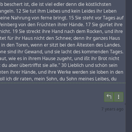
chert ist, die ist viel edler denn die köstlichsten
ngeln. 12 Sie tut ihm Liebes und kein Leides ihr Leben
seine Nahrung von ferne bringt. 15 Sie steht vor Tages auf
einberg von den Früchten ihrer Hände. 17 Sie gürtet ihre
nicht. 19 Sie streckt ihre Hand nach dem Rocken, und ihre
htet für ihr Haus nicht den Schnee; denn ihr ganzes Haus
 in den Toren, wenn er sitzt bei den Ältesten des Landes.
chöne sind ihr Gewand, und sie lacht des kommenden Tages.
aut, wie es in ihrem Hause zugeht, und ißt ihr Brot nicht
du aber übertriffst sie alle." 30 Lieblich und schön sein
chten ihrer Hände, und ihre Werke werden sie loben in den
ll ich dir raten, mein Sohn, du Sohn meines Leibes, du
Mose 17.17) (1. Könige 11.1) 4 Es ziemt sich für Könige
(Sprüche 20.1) 5 Sie könnten über dem Trinken das Gesetz
nd Wein den betrübten Seelen! 7 So können sie über dem
für das Recht aller Verlassenen! (Hiob 29.12) (Hiob
7 years ago
n wackeres Weib (wer findet es?) ist weit mehr wert als
hm nicht. 12 Sie erweist ihm Gutes und nichts Böses ihr
gt sie ihr Brot aus der Ferne herbei. 15 Bevor der Morgen