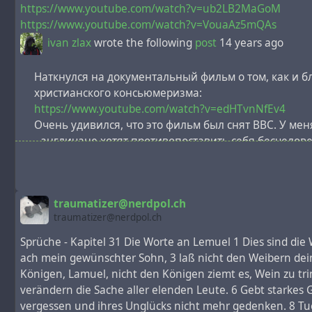
https://www.youtube.com/watch?v=ub2LB2MaGoM
https://www.youtube.com/watch?v=VouaAz5mQAs
ivan zlax
wrote the following
post
14 years ago
Наткнулся на документальный фильм о том, как и 
христианского консьюмеризма:
https://www.youtube.com/watch?v=edHTvnNfEv4
Очень удивился, что это фильм был снят BBC. У м
- англичане хотят противопоставить себя бесчелов
- это часть плана "Радужная свастика", подготовка
Скачать все 4 части в торрентах:
traumatizer@nerdpol.ch
Часть 1 – Машины счастья / The Century of the Self. 
traumatizer@nerdpol.ch
Часть 2 – Конструирование согласия / The Century of t
Часть 3 – В твоей голове сидит полицейский, которого
Sprüche - Kapitel 31 Die Worte an Lemuel 1 Dies sind die
Destroyed
ach mein gewünschter Sohn, 3 laß nicht den Weibern deine
Часть 4 – Восемь человек пьют вино в Кеттеринге / The
Königen, Lamuel, nicht den Königen ziemt es, Wein zu tr
#
infosec
#
uk
#
usa
#
capitalism
#
metaprogramming
#
c
verändern die Sache aller elenden Leute. 6 Gebt starkes
original post@ljr
vergessen und ihres Unglücks nicht mehr gedenken. 8 Tue 