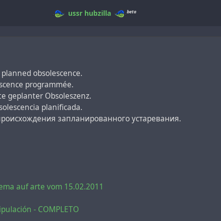
beta
ussr
hubzilla
f planned obsolescence.
olescence programmée.
e geplanter Obsoleszenz.
solescencia planificada.
происхождения запланированного устаревания.
hema auf arte vom 15.02.2011
nipulación - COMPLETO