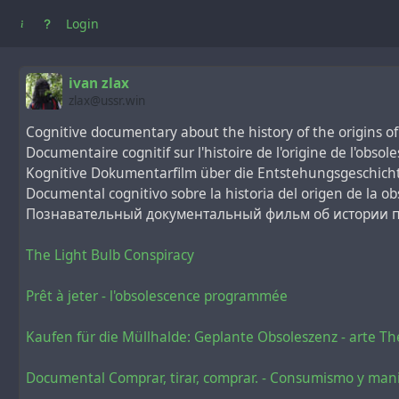
Login
ivan zlax
zlax@ussr.win
Cognitive documentary about the history of the origins o
Documentaire cognitif sur l'histoire de l'origine de l'obs
Kognitive Dokumentarfilm über die Entstehungsgeschicht
Documental cognitivo sobre la historia del origen de la ob
Познавательный документальный фильм об истории 
The Light Bulb Conspiracy
Prêt à jeter - l'obsolescence programmée
Kaufen für die Müllhalde: Geplante Obsoleszenz - arte T
Documental Comprar, tirar, comprar. - Consumismo y ma