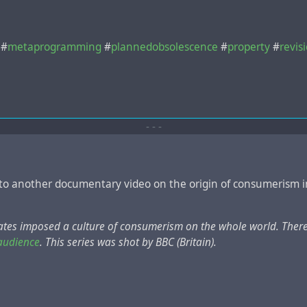
#
metaprogramming
#
plannedobsolescence
#
property
#
revis
-
-
-
to another documentary video on the origin of consumerism in
es imposed a culture of consumerism on the whole world. There ar
audience
. This series was shot by BBC (Britain).