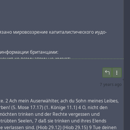
язано мировоззрение капиталистического иудо-
ой информации британцами:
шения ко всему этому не имеют;
MTV) к отказу от старого мировоззрения.
7 years ago
is a Policeman Inside All Our Heads: He Must Be
rte. 2 Ach mein Auserwählter, ach du Sohn meines Leibes,
en! (5. Mose 17.17) (1. Könige 11.1) 4 O, nicht den
Kettering
(вот здесь русские субтитры к нему)
e möchten trinken und der Rechte vergessen und
rübten Seelen, 7 daß sie trinken und ihres Elends
 verlassen sind. (Hiob 29.12) (Hiob 29.15) 9 Tue deinen