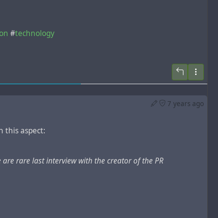
ion
#
technology
7 years ago
 this aspect:
e rare last interview with the creator of the PR