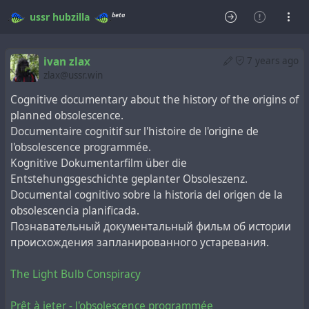
beta
ussr
hubzilla
ivan zlax
7 years ago
zlax@ussr.win
Cognitive documentary about the history of the origins of
planned obsolescence.
Documentaire cognitif sur l'histoire de l'origine de
l'obsolescence programmée.
Kognitive Dokumentarfilm über die
Entstehungsgeschichte geplanter Obsoleszenz.
Documental cognitivo sobre la historia del origen de la
obsolescencia planificada.
Познавательный документальный фильм об истории
происхождения запланированного устаревания.
The Light Bulb Conspiracy
Prêt à jeter - l'obsolescence programmée