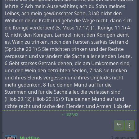
раскрытия этой информации британцами:
lehrte. 2 Ach mein Auserwählter, ach du Sohn meines
- англичане хотят противопоставить себя
Leibes, ach mein gewünschter Sohn, 3 laß nicht den
бесчеловечному правительству США, что, якобы,
Weibern deine Kraft und gehe die Wege nicht, darin sich
они никакого отношения ко всему этому не имеют;
die Könige verderben! (5. Mose 17.17) (1. Könige 11.1) 4
- это часть плана "Радужная свастика", подготовка
O, nicht den Königen, Lamuel, nicht den Königen ziemt
мировой интеллигенции (тех кто смотрит канал
es, Wein zu trinken, noch den Fürsten starkes Getränk!
BBC вместо MTV) к отказу от старого
(Sprüche 20.1) 5 Sie möchten trinken und der Rechte
мировоззрения.
vergessen und verändern die Sache aller elenden Leute.
6 Gebt starkes Getränk denen, die am Umkommen sind,
Скачать все 4 части в торрентах:
und den Wein den betrübten Seelen, 7 daß sie trinken
Часть 1 – Машины счастья / The Century of the Self.
und ihres Elends vergessen und ihres Unglücks nicht
Part 1 - Happiness machines
mehr gedenken. 8 Tue deinen Mund auf für die
Часть 2 – Конструирование согласия / The Century
Stummen und für die Sache aller, die verlassen sind.
of the Self. Part 2 - The Engineering of Consent
(Hiob 29.12) (Hiob 29.15) 9 Tue deinen Mund auf und
Часть 3 – В твоей голове сидит полицейский,
richte recht und räche den Elenden und Armen. Lob der
которого нужно уничтожить / The Century of the
tüchtigen Hausfrau 10 Wem ein tugendsam Weib
EXPAND
Self. Part 3 - There is a Policeman Inside All Our Heads:
beschert ist, die ist viel edler denn die köstlichsten
He Must Be Destroyed
Perlen. (Sprüche 12.4) (Sprüche 18.22) 11 Ihres Mannes
Часть 4 – Восемь человек пьют вино в Кеттеринге /
Herz darf sich auf sie verlassen, und Nahrung wird ihm
Mudflap
7 years ago