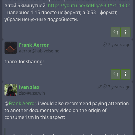
в той 53минутной:
https://youtu.be/kdHIqa53-tY?t=1402
- наверное 1:15 просто неформат, а 0:53 - формат,
убрали ненужные подробности.
Frank Aerror
7 years ago
aerror@hub.volse.no
thanx for sharing!
ivan zlax
7 years ago
zlax@ussr.win
@
Frank Aerror
, i would also recommend paying attention
to another documentary video on the origin of
consumerism in this aspect: