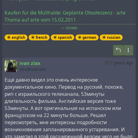
Kaufen für die Müllhalde: Geplante Obsoleszenz - arte
Thema auf arte vom 15.02.2011
EXPAND
Documental Comprar, tirar, comprar. - Consumismo y
english
french
spanish
german
russian
manipulación - COMPLETO
Эффект лампочки. Запланированное устаревание
ivan zlax
7 years ago
#
capitalism
#
conspiracy
#
documents
#
hardware
#
history
zlax@ussr.win
#
metaprogramming
#
plannedobsolescence
#
property
Ещё давно видел это очень интересное
#
revision
#
technology
документальное кино. Первод на русский, похоже,
рип с израильского телеканала, 53минуты
длительность фильма. Английская версия тоже
53минуты. А вот оригинальная на испанском или
французском на 22 минуты больше. Решил
пересмотреть, мне интересны подробности
возникновения запланированного устаревания. И
что заметил в этой расширенной версии чего не было