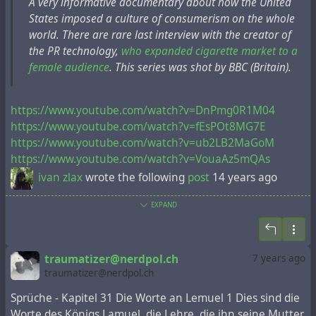
A very informative documentary about how the United
States imposed a culture of consumerism on the whole
world. There are rare last interview with the creator of
the PR technology,
who expanded cigarette market to a
female audience
. This series was shot by BBC (Britain).
https://www.youtube.com/watch?v=DnPmg0R1M04
https://www.youtube.com/watch?v=fEsPOt8MG7E
https://www.youtube.com/watch?v=ub2LB2MaGoM
https://www.youtube.com/watch?v=VouaAz5mQAs
ivan zlax
wrote the following
post
14 years ago
EXPAND
Наткнулся на документальный фильм о том, как и
благодаря чьим талантам цивилизованному миру
было навязано мировоззрение капиталистического
traumatizer@nerdpol.ch
7 years ago
иудо-христианского консьюмеризма:
traumatizer@nerdpol.ch
https://www.youtube.com/watch?v=edHTvnNfEv4
Очень удивился, что это фильм был снят BBC. У
Sprüche - Kapitel 31 Die Worte an Lemuel 1 Dies sind die
меня есть две версии объяснения публичного
Worte des Königs Lamuel, die Lehre, die ihn seine Mutter