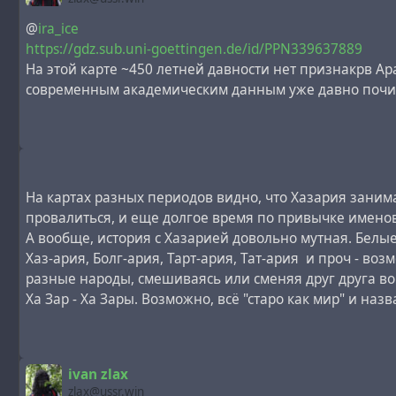
І це не дивно, адже на цій мапі є одна з найбільш ранн
@
ira_ice
https://gdz.sub.uni-goettingen.de/id/PPN339637889
Так хто ж такий був цей Анрі?
На этой карте ~450 летней давности нет признакрв Ар
Фентезі-картограф чи містифікатор, який вказував на а
современным академическим данным уже давно почил
Або навмисно забутий майстер картографії, що зберіг рі
Нагадаю, на цій мапі, що датована 1720 роком, крім р
#
asia
#
europe
#
french
#
dutch
#
hoax
#
khazar
#
maps
#
m
На картах разных периодов видно, что Хазария заним
провалиться, и еще долгое время по привычке именова
А вообще, история с Хазарией довольно мутная. Белые
Хаз-ария, Болг-ария, Тарт-ария, Тат-ария и проч - в
разные народы, смешиваясь или сменяя друг друга во
Ха Зар - Ха Зары. Возможно, всё "старо как мир" и наз
ivan zlax
zlax@ussr.win