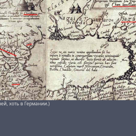
азву цього історичного утворення - Hazar İmparatorluğu, 
чей, хоть в Германии.)
тора цієї французько-голландської мапи є стаття тільки укр