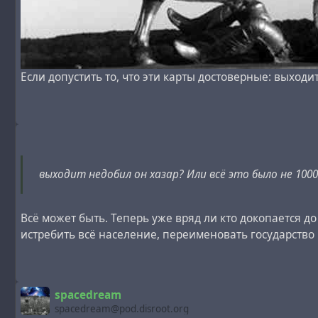
Если допустить то, что эти карты достоверные: выходи
выходит недобил он хазар? Или всё это было не 100
Всё может быть. Теперь уже вряд ли кто докопается д
истребить всё население, переименовать государство и
spacedream
spacedream@pod.disroot.org