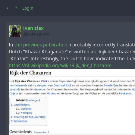
Login
ivan zlax
zlax@ussr.win
In
the previous publication
, i probably incorrectly transl
Dutch “Khazar Khaganate” is written as “Rijk der Chazaren”
“Khazar”. Interestingly, the Dutch have indicated the Tur
https://nl.wikipedia.org/wiki/Rijk_der_Chazaren