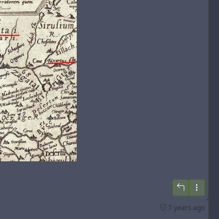
яке звучить як "Хазар Імпараторлюг".
аїнською мовою:
7 years ago