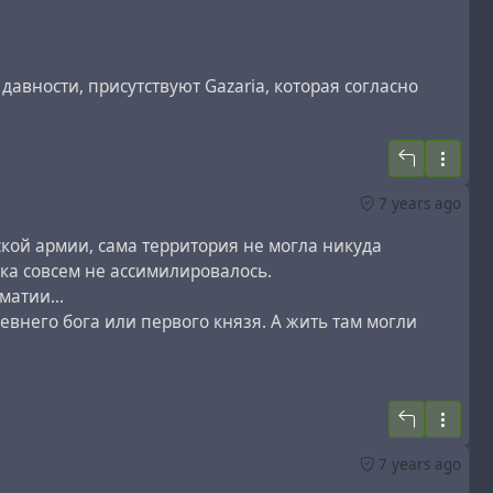
авности, присутствуют Gazaria, которая согласно
у?
0 році?
#
revision
#
timespace
#
stan
#
ukraine
7 years ago
ской армии, сама территория не могла никуда
ока совсем не ассимилировалось.
матии...
евнего бога или первого князя. А жить там могли
7 years ago