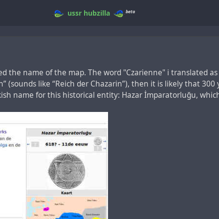
beta
ussr
hubzilla
ated the name of the map. The word "Czarienne" i translated as "
 (sounds like “Reich der Chazarin”), then it is likely that 30
kish name for this historical entity: Hazar İmparatorluğu, whi