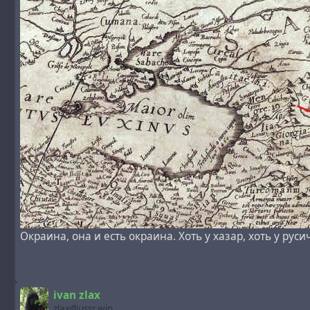
«Хозарський». Цікаво, що голландці вказали турецьку н
Окраина, она и есть окраина. Хоть у хазар, хоть у руси
Також хотілося б звернути увагу, що у Вікіпедії про ав
ivan zlax
https://uk.wikipedia.org/wiki/Анрі_Шателен
zlax@ussr.win