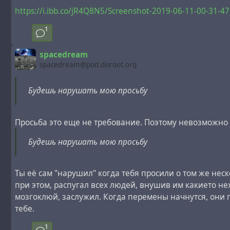
https://i.ibb.co/jR4Q8N5/Screenshot-2019-06-11-00-31-4
1
spacedream
spacedream@pod.disroot.org
Будешь нарушать мою просьбу
Просьба это еще не требование. Поэтому невозможн
Будешь нарушать мою просьбу
Ты её сам "нарушил" когда тебя просили о том же нес
при этом, распугал всех людей, внушив им какието не
мозгоклюй, заслужил. Когда перемены начнутся, они п
тебе.
1