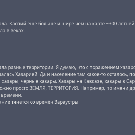
іх згадок регіону з назвою «Uсraine».
ала. Каспий ещё больше и шире чем на карте ~300 летней д
ктуальній мапі держави і міста, що не існували за його час
а в веках.
дкісні достовірні свідчення про політичну мапу світу в 172
егіону України також вказана столиця Хозар - Самандар.
emory
#
metaprogramming
#
past
#
property
#
reich
#
reichism
ала разные территории. Я думаю, что с поражением хазар
лась Хазарией. Да и население там какое-то осталось, п
 хазары, черные хазары. Хазары на Кавказе, хазары в Сар
озможно просто ЗЕМЛЯ, ТЕРРИТОРИЯ. Например, по имени др
 времени.
вание тянется со времён Зараустры.