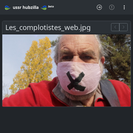
beta
ussr
hubzilla
Les_complotistes_web.jpg