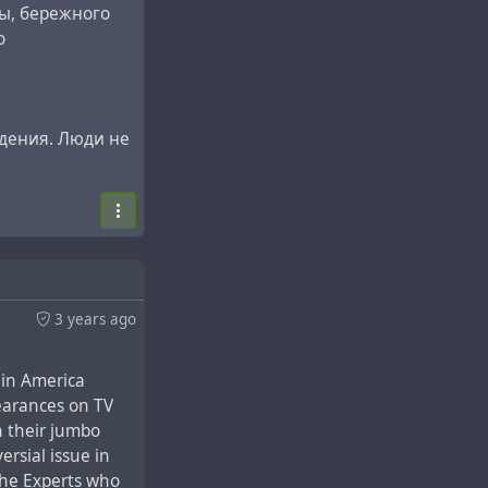
ы, бережного
ный, «д-р»
о
лем. Маленькие
олпачивании
жить оппоненту
ждения. Люди не
 а д-ра
одному, должна
оздал теорию
ие на
3 years ago
, но и
ь
абот д-ра
t in America
 как к религии,
earances on TV
n their jumbo
ersial issue in
еское,
 the Experts who