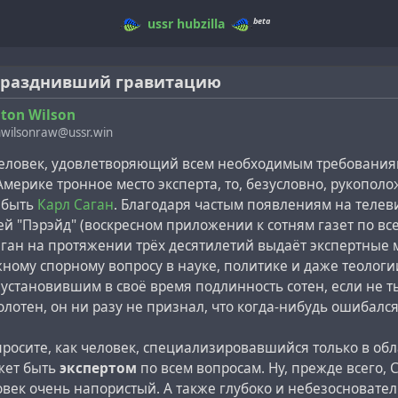
beta
ussr
hubzilla
празднивший гравитацию
ton Wilson
wilsonraw@ussr.win
человек, удовлетворяющий всем необходимым требованиям
мерике тронное место эксперта, то, безусловно, рукопол
 быть
Карл Саган
. Благодаря частым появлениям на телев
й "Пэрэйд" (воскресном приложении к сотням газет по вс
аган на протяжении трёх десятилетий выдаёт экспертные
ому спорному вопросу в науке, политике и даже теологи
 установившим в своё время подлинность сотен, если не т
лотен, он ни разу не признал, что когда-нибудь ошибался
росите, как человек, специализировавшийся только в обл
жет быть
экспертом
по всем вопросам. Ну, прежде всего, 
овек очень напористый. А также глубоко и небезосновате