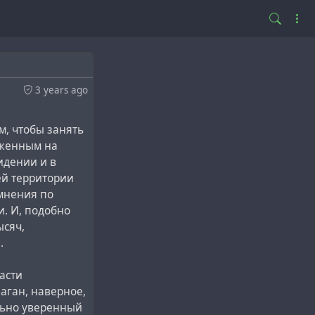
3 years ago
, чтобы занять
оженным на
идении и в
ей территории
 мнения по
и. И, подобно
ысяч,
.
асти
Саган, наверное,
льно уверенный