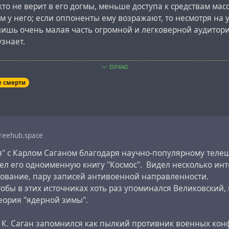
, кто не верит в его догмы, меньше доступа к средствам мас
 у него; если оппоненты ему возражают, то несмотря на 
лишь очень малая часть огромной и легковерной аудитори
узнает.
рим, как работают
эксперты
, на примере затяжной войны
EXPAND
 д-ра
Иммануила Великовского
.
е смерти
аган лишь единожды называет И. Великовского «д-ром», к
 обществе. Поэтому большинство людей, которые знают 
 для нападок Сагана, даже не подозревают, что у Великов
доктора наук.
reehub.space
я" с Карлом Саганом благодаря научно-популярному телеш
овский изучал историю древнего мира в московском униве
ел его одноименную книгу "Космос". Видел несколько ин
там же степень доктора медицины. Позже он изучал психо
зование, пару записей антивоенной направленности.
тировал международный научный журнал еврейских наук, 
бы в этих источниках хоть раз упоминался Великовский, 
нштейн. (Эйнштейн подружился с Великовским. Он постоя
еория "ядерной зимы".
, кто, наподобие Сагана, пытался оклеветать д-ра Велико
зобраться в сути его последней, довольно спорной кометн
е К. Саган запомнился как пылкий противник военных кон