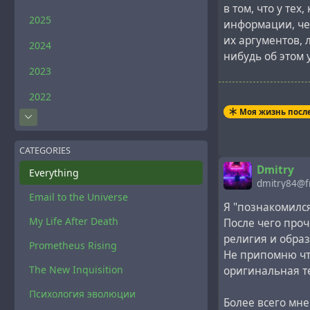
в том, что у тех
2025
информации, чем
их аргументов, 
2024
нибудь об этом 
2023
Давайте посмот
2022
Саганом против
Моя жизнь посл
Прежде всего, С
цивилизованном
CATEGORIES
лишь как объект
Dmitry
Everything
учёная степень 
dmitry84@f
Email to the Universe
Я "познакомилс
[ Сначала Велик
My Life After Death
После чего проч
потом получил 
религия и обра
Prometheus Rising
в Вене и редак
Не припомню что
сотрудничал Эй
The New Inquisition
оригинальная т
оппонировал тем
Психология эволюции
потрудившись ра
Более всего мн