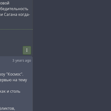
совой
убедительность
и Сагана когда-
, развязанной
ак это принято в
Великовского
ского есть
3 years ago
оу "Космос".
рситете. А
тервью на тему
анализ у Фрейда
в котором
как и столь
нно
вского, не
ой теории). ]
фликтов,