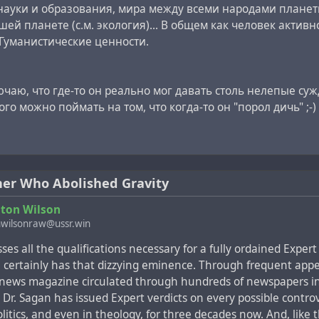
науки и образования, мира между всеми народами планет
 непосвящённому читателю кажется, что образованный учё
ей планете (с.м. экология)... В общем как человек активн
рьбу с «мистером» Великовским, невежественным обывате
уманистические ценности.
 этой оказываются довольно весомым аргументом при ок
дитории, а Саган никогда не упускает возможность подло
чаю, что где-то он реально мог давать столь нелепые су
го можно поймать на том, что когда-то он "порол дичь" ;-)
 чувства справедливости я стану называть Сагана Саганом,
ром Великовским. В конце концов, мерка, применяемая к 
 другому.
, решительно и лживо утверждает, что д-р Великовский с
er Who Abolished Gravity
тастроф ради возрождения древней религии: "Это покушен
ton Wilson
игии…", "Великовский пытается спасти не только религию
wilsonraw@ussr.win
сюда можно сделать только такой вывод: либо Саган очен
читает, либо намеренно лжёт. При внимательном чтении р
ses all the qualifications necessary for a fully ordained Exper
льзя не заметить его откровенно скептическое отношение
n
certainly has that dizzying eminence. Through frequent app
ии.
 news magazine circulated through hundreds of newspapers i
 Dr. Sagan has issued Expert verdicts on every possible controv
рия кометных столкновений д-ра Великовского даёт физич
olitics, and even in theology, for three decades now. And, like