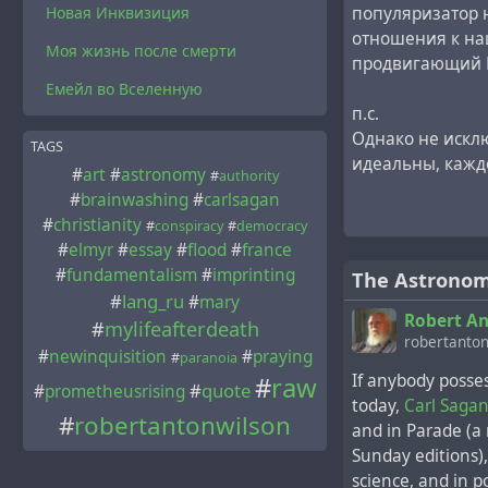
популяризатор 
Новая Инквизиция
Таким образом,
отношения к наш
Саган ведёт бо
Моя жизнь после смерти
продвигающий Г
хитрости вроде
Емейл во Вселенную
легковерной ау
п.с.
свинью.
Однако не исклю
TAGS
идеальны, каждо
#
art
#
astronomy
Далее просто из
#
authority
#
brainwashing
#
carlsagan
Великовского д-
#
christianity
применяться и к
#
conspiracy
#
democracy
#
elmyr
#
essay
#
flood
#
france
#
fundamentalism
#
imprinting
Саган постоянно
The Astronom
#
lang_ru
космических ка
#
mary
Robert An
легализацию рел
#
mylifeafterdeath
robertanton
астрологию". От
#
newinquisition
#
praying
#
paranoia
невнимательно 
If anybody posses
#
raw
#
quote
#
prometheusrising
Великовского не
today,
Carl Saga
#
robertantonwilson
так и к астролог
and in Parade (a
Sunday editions),
Кроме того, тео
science, and in p