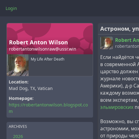
Login
Астроном, у
Robert An
Robert Anton Wilson
robertanton
robertantonwilsonraw@ussr.win
Если найдётся 
My Life After Death
в современной А
царство должен
журнале новосте
Location:
Америки), д-р С
Mad Dog, TX, Vatican
каждому возможн
Homepage:
всем экспертам,
https://robertantonwilson.blogspot.co
эльмировских
по
m
Возможно, вы сп
ARCHIVES
астрономии, мо
от природы чел
2026