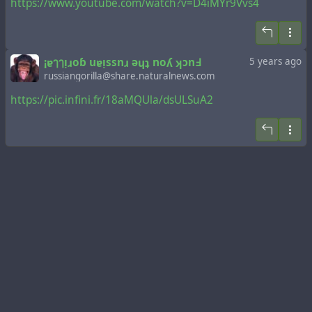
https://www.youtube.com/watch?v=D4iMYr9Vvs4
¡ɐๅๅᴉɹoɓ uɐᴉssnɹ ǝɥʇ noʎ ʞɔnꓞ
5 years ago
russiangorilla@share.naturalnews.com
https://pic.infini.fr/18aMQUla/dsULSuA2