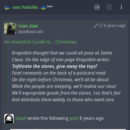
beta
ussr
hubzilla
ivan zlax
6 years ago
zlax@ussr.win
An Anarchist Guide to… Christmas
Kropotkin thought that we could all pose as Santa
Claus. On the edge of one page Kropotkin writes:
‘Infiltrate the stores, give away the toys!
’
Faint remnants on the back of a postcard read:
On the night before Christmas, we’ll all be about
While the people are sleeping, we’ll realise our clout
We’ll expropriate goods from the stores, ‘cos that’s fair
And distribute them widely, to those who need care.
tlapil
wrote the following
post
6 years ago