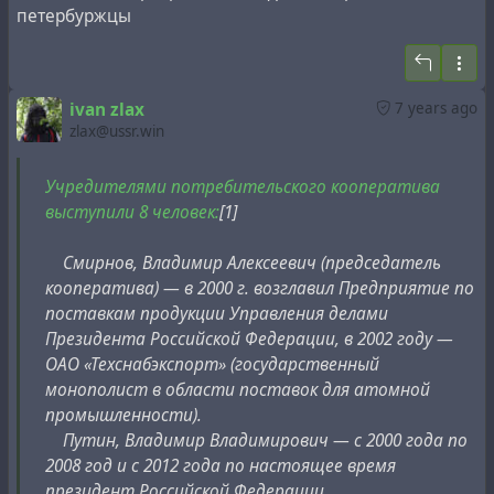
#
past
#
pride
#
property
#
puma
#
ussr
петербуржцы
ivan zlax
7 years ago
zlax@ussr.win
Учредителями потребительского кооператива
выступили 8 человек:
[1]
Смирнов, Владимир Алексеевич (председатель
кооператива) — в 2000 г. возглавил Предприятие по
поставкам продукции Управления делами
Президента Российской Федерации, в 2002 году —
ОАО «Техснабэкспорт» (государственный
монополист в области поставок для атомной
промышленности).
Путин, Владимир Владимирович — с 2000 года по
2008 год и с 2012 года по настоящее время
президент Российской Федерации.