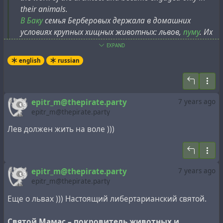
their animals.
В Баку
семья Берберовых держала в домашних
условиях крупных хищных животных: львов,
пуму
. Их
питомцы снимались в различных художественных
EXPAND
фильмах. О семье была снята киноповесть
«У меня
english
russian
есть лев»
. Глава семьи оставил работу
архитектора и стал заниматься только своими
животными.
epitr_m@thepirate.party
7 years ago
epitr_m@thepirate.party
Лев должен жить на воле )))
epitr_m@thepirate.party
7 years ago
epitr_m@thepirate.party
Еще о львах ))) Настоящий либертарианский святой.
Святой Мамас – покровитель животных и…