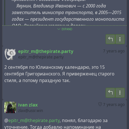
Якунин, Владимир Иванович — с 2000 года
заместитель министра транспорта, в 2005—2015
годах — президент государственного монополиста
ОАО «Российские железные дороги».
EXPAND
Сын Виктор — директор по юридическим
вопросам российского филиала компании Gunvor.
epitr_m@thepirate.party
7 years ago
epitr_m@thepirate.party
Ковальчук, Юрий Валентинович — крупнейший
совладелец и председатель совета директоров
2 сентября по Юлианскому календарю, это 15
банка «Россия», совладелец «Национальной
сентября Григорианского. Я приверженец старого
медиагруппы» («Первый канал», «Пятый канал»,
стиля, а потому праздную так.
«Известия», «Русская служба новостей»).
Сын Борис с 2009 года возглавляет
ivan zlax
7 years ago
государственного монополиста «Интер РАО ЕЭС».
zlax@ussr.win
Шамалов, Николай Терентьевич — совладелец
@
epitr_m@thepirate.party
, понял, благодарю за
банка «Россия», бывший представитель в
уточнение. Тогда добавлю напоминание на