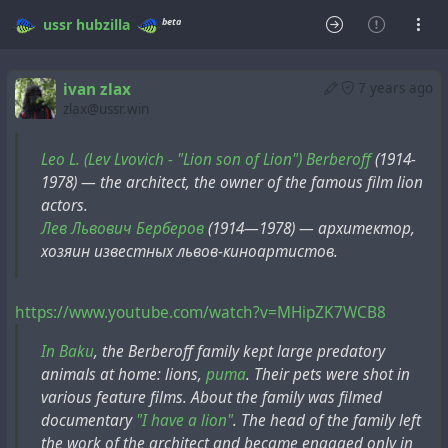
beta
ussr
hubzilla
ivan zlax
7 years ago
zlax@ussr.win
Leo L. (Lev Lvovich - "Lion son of Lion") Berberoff
(1914-
1978) — the architect, the owner of the famous film lion
actors.
Лев Львович Берберов
(1914—1978) — архитектор,
хозяин известных львов-киноартистов.
https://www.youtube.com/watch?v=MHipZK7WCB8
In Baku
, the Berberoff family kept large predatory
animals at home: lions,
puma
. Their pets were shot in
various feature films. About the family was filmed
documentary
"I have a lion"
. The head of the family left
the work of the architect and became engaged only in