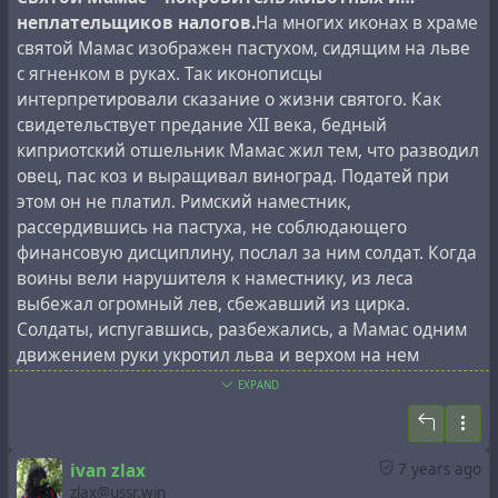
неплательщиков налогов.
На многих иконах в храме
святой Мамас изображен пастухом, сидящим на льве
с ягненком в руках. Так иконописцы
интерпретировали сказание о жизни святого. Как
свидетельствует предание XII века, бедный
In 1973, the young lion King I was shot by the young
киприотский отшельник Мамас жил тем, что разводил
militiaman Alexander Gurov.
овец, пас коз и выращивал виноград. Податей при
В 1973 году льва Кинга I застрелил молодой
этом он не платил. Римский наместник,
милиционер Александр Гуров.
рассердившись на пастуха, не соблюдающего
финансовую дисциплину, послал за ним солдат. Когда
воины вели нарушителя к наместнику, из леса
выбежал огромный лев, сбежавший из цирка.
Солдаты, испугавшись, разбежались, а Мамас одним
движением руки укротил льва и верхом на нем
въехал к наместнику. Пораженный римлянин
EXPAND
освободил его от всех налогов и податей. С тех пор
этот святой и стал покровителем животных, а также
неплательщиков налогов. Как иронично замечают
ivan zlax
7 years ago
современные комментаторы жития святого, теперь
zlax@ussr.win