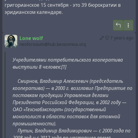
Петербурге компании Siemens департамент
григорианское 15 сентября - это 39 бюрократии в
Medical Solutions, занимающийся разработкой и
эридианском календаре.
производством медицинской техники); в 2010 г.
появились сообщения, что через подконтрольные
ему оффшоры Шамалов собирал с
Lone wolf
7 years ago
предпринимателей деньги на «дворец Путина»
neoferosium@hub.bessonnica.org
около Геленджика[3].
С 2003 года его старший сын Юрий возглавляет
Учредителями потребительского кооператива
крупнейший в России негосударственный
выступили 8 человек:[1]
пенсионный фонд «Газфонд» (которому
принадлежит «Газпромбанк»), младший сын Кирилл
Смирнов, Владимир Алексеевич (председатель
— вице-президент «СИБУРа» по административной
кооператива) — в 2000 г. возглавил Предприятие по
поддержке бизнеса, по опубликованным Bloomberg
поставкам продукции Управления делами
данным[4], позднее подтверждённым Reuters со
Президента Российской Федерации, в 2002 году —
ссылкой на А. И. Акимова[5] — зять Владимира
ОАО «Техснабэкспорт» (государственный
Путина[6].
монополист в области поставок для атомной
промышленности).
Мячин, Виктор Евгеньевич — в 1999—2004 гг.
Путин, Владимир Владимирович — с 2000 года по
генеральный директор банка «Россия», с 2004 г.
2008 год и с 2012 года по настоящее время