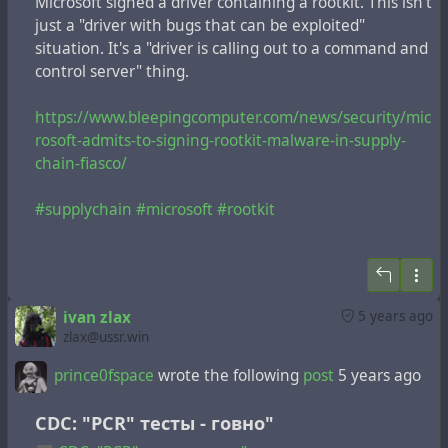
Microsoft signed a driver containing a rootkit. This isn't
руководство —
just a "driver with bugs that can be exploited"
https://www.mentealternativa.com/ma_media/2021/0
situation. It's a "driver is calling out to a command and
7/guia-vacuna-covid.jpg
control server" thing.
Срочно переводим на русский и вывешиваем во
всех администрациях!!
https://www.bleepingcomputer.com/news/security/mic
rosoft-admits-to-signing-rootkit-malware-in-supply-
Особенно мил последний ряд, см. в колонке о том,
chain-fiasco/
что субъект должен
чувствовать
:
#supplychain
#microsoft
#rootkit
Create FOMO, both socially and economically
=
Создавайте FOMO, как социально, так и
экономически
ivan zlax
5 years ago
FOMO это вот:
zlax@ussr.win
Fear of missing out = anxiety that an exciting or
interesting event may currently be happening
prince0fspace
wrote the following
post
5 years ago
elsewhere, often aroused by posts seen on social
media
CDC: "PCR" тесты - говно"
=