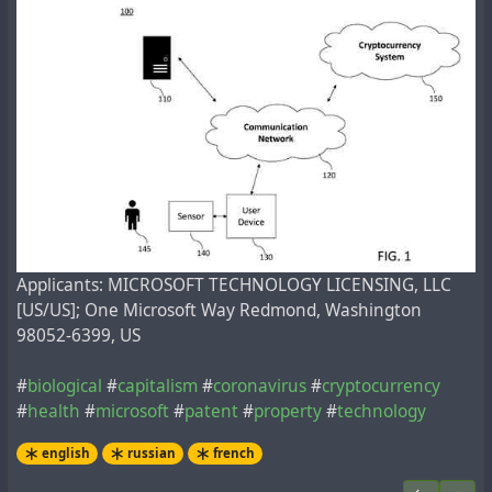
Applicants: MICROSOFT TECHNOLOGY LICENSING, LLC
[US/US]; One Microsoft Way Redmond, Washington
98052-6399, US
#
biological
#
capitalism
#
coronavirus
#
cryptocurrency
#
health
#
microsoft
#
patent
#
property
#
technology
english
russian
french