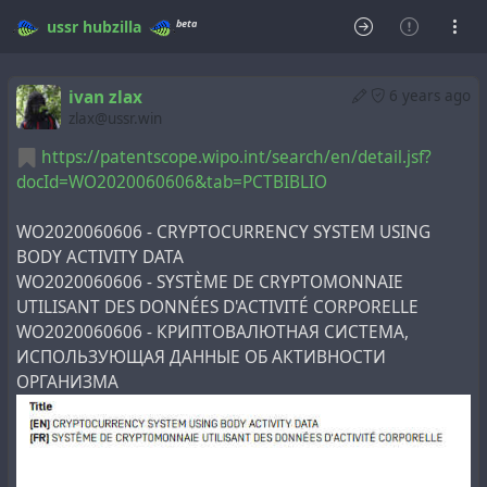
beta
ussr
hubzilla
ivan zlax
6 years ago
zlax@ussr.win
https://patentscope.wipo.int/search/en/detail.jsf?
docId=WO2020060606&tab=PCTBIBLIO
WO2020060606 - CRYPTOCURRENCY SYSTEM USING
BODY ACTIVITY DATA
WO2020060606 - SYSTÈME DE CRYPTOMONNAIE
UTILISANT DES DONNÉES D'ACTIVITÉ CORPORELLE
WO2020060606 - КРИПТОВАЛЮТНАЯ СИСТЕМА,
ИСПОЛЬЗУЮЩАЯ ДАННЫЕ ОБ АКТИВНОСТИ
ОРГАНИЗМА