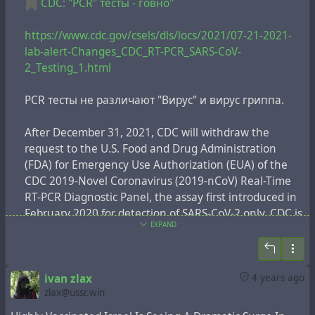
CDC: "PCR" тесты - говно"
Страх пропустить = беспокойство, часто
пробуждаемое постами в социальных сетях, о том,
https://www.cdc.gov/csels/dls/locs/2021/07-21-2021-
что захватывающее или интересное событие
lab-alert-Changes_CDC_RT-PCR_SARS-CoV-
может сейчас случиться где-то ещё
2_Testing_1.html
— и для того дале см. последний ряд, последняя
PCR тесты не различают "Вирус" и вирус гриппа.
колонка, что с субъектом нужно
делать
:
After December 31, 2021, CDC will withdraw the
incentivize action and facilitate convenience
request to the U.S. Food and Drug Administration
=
(FDA) for Emergency Use Authorization (EUA) of the
стимулировать действие и облегчить удобство
CDC 2019-Novel Coronavirus (2019-nCoV) Real-Time
Т.е. провозглашаем, что начинаем
думать
rational
RT-PCR Diagnostic Panel, the assay first introduced in
& cognitive, но заканчиваем оперированием на
February 2020 for detection of SARS-CoV-2 only. CDC is
уровне рефлексов по Павлову.
EXPAND
providing this advance notice for clinical laboratories
Скотина тупая, иначе не понимает же.
to have adequate time to select and implement one of
the many FDA-authorized alternatives.
Не устаю повторять, что оне ничего не скрывают.
ivan zlax
4 years ago
zlax@ussr.win
Visit the FDA website
for a list of authorized COVID-19
diagnostic methods. For a summary of the