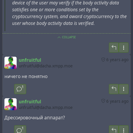
device of the user may verify if the body activity data
satisfies one or more conditions set by the
cryptocurrency system, and award cryptocurrency to the
user whose body activity data is verified.
COLLAPSE
unfruitful
6 years ago
unfruitful@dacha.xmpp.moe
ничего не понятно
1
unfruitful
6 years ago
unfruitful@dacha.xmpp.moe
Дрессировочный аппарат?
1