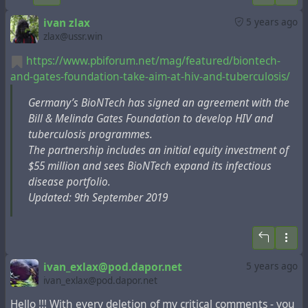
ivan zlax
5 years ago
zlax@ussr.win
https://www.pbiforum.net/mag/featured/biontech-
and-gates-foundation-take-aim-at-hiv-and-tuberculosis/
Germany’s BioNTech has signed an agreement with the
Bill & Melinda Gates Foundation to develop HIV and
tuberculosis programmes.
The partnership includes an initial equity investment of
$55 million and sees BioNTech expand its infectious
disease portfolio.
Updated: 9th September 2019
ivan_exlax@pod.dapor.net
5 years ago
ivan_exlax@pod.dapor.net
Hello !!! With every deletion of my critical comments - you