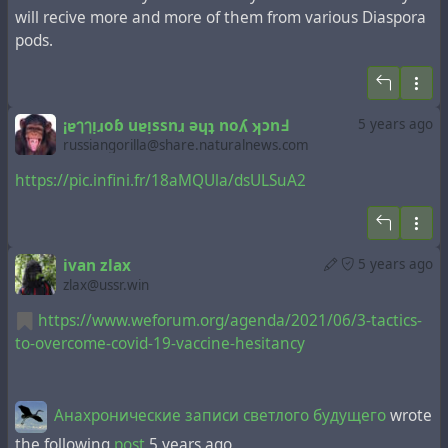
will recive more and more of them from various Diaspora
pods.
¡ɐๅๅᴉɹoɓ uɐᴉssnɹ ǝɥʇ noʎ ʞɔnꓞ
5 years ago
russiangorilla@share.naturalnews.com
https://pic.infini.fr/18aMQUla/dsULSuA2
ivan zlax
5 years ago
zlax@ussr.win
https://www.weforum.org/agenda/2021/06/3-tactics-
to-overcome-covid-19-vaccine-hesitancy
Анахронические записи светлого будущего
wrote
the following
post
5 years ago