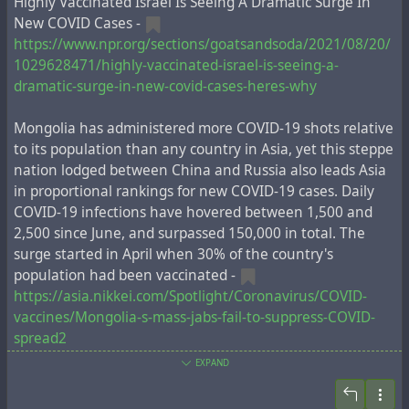
Highly Vaccinated Israel Is Seeing A Dramatic Surge In
performance of FDA-authorized molecular methods
New COVID Cases -
with an FDA reference panel,
visit this page
.
https://www.npr.org/sections/goatsandsoda/2021/08/20/
1029628471/highly-vaccinated-israel-is-seeing-a-
In preparation for this change, CDC recommends
dramatic-surge-in-new-covid-cases-heres-why
clinical laboratories and testing sites that have been
using the CDC 2019-nCoV RT-PCR assay select and
Mongolia has administered more COVID-19 shots relative
begin their transition to another FDA-authorized
to its population than any country in Asia, yet this steppe
COVID-19 test. CDC encourages laboratories to
nation lodged between China and Russia also leads Asia
consider adoption of a multiplexed method that can
in proportional rankings for new COVID-19 cases. Daily
facilitate detection and differentiation of SARS-CoV-2
COVID-19 infections have hovered between 1,500 and
and influenza viruses. Such assays can facilitate
2,500 since June, and surpassed 150,000 in total. The
continued testing for both influenza and SARS-CoV-2
surge started in April when 30% of the country's
and can save both time and resources as we head into
population had been vaccinated -
influenza season. Laboratories and testing sites
https://asia.nikkei.com/Spotlight/Coronavirus/COVID-
should validate and verify their selected assay within
vaccines/Mongolia-s-mass-jabs-fail-to-suppress-COVID-
their facility before beginning clinical testing.
spread2
EXPAND
Iceland: COVID surges in one of world’s most vaccinated
nations -