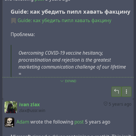
Guide: как убедить пипл хавать факцину
Guide: как убедить пипл хавать факцину
Проблема:
Overcoming COVID-19 vaccine hesitancy,
procrastination and rejection is the greatest
marketing communication challenge of our lifetime
=
Преодоление колебаний, промедления и отказа в
EXPAND
вакцинации от COVID-19 — самый большой вызов
маркетинговым
коммуникациям всей нашей
жизни
ivan zlax
5 years ago
zlax@ussr.win
(курсив мой)
Adam
wrote the following
post
5 years ago
Это из
статьи
на сайте Всемирного Экономического
Форума, там же находим прекрасное плакатное