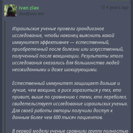
https://www1.racgp.org.au/newsgp/clinical/covid-surges-
ivan zlax
4 years ago
in-one-of-world-s-most-vaccinated-nat
zlax@ussr.win
As of April 2021, Gibraltar is the first territory where
Израильские ученые провели грандиозное
enough of the population has been vaccinated to
исследование, чтобы наконец выяснить какой
achieve herd immunity. However, cases spiked again in
иммунитет эффективнее — естественный,
July to the point that over 100 active cases were detected
приобретенный после болезни или искусственный,
by 15 July, the highest since February. -
полученный после вакцинации. Результаты этого
https://en.wikipedia.org/wiki/COVID-
исследования оказались для большинства людей
19_pandemic_in_Gibraltar
неожиданными и даже шокирующими.
United Arab Emirates, Seychelles, Mongolia, Uruguay and
Естественный иммунитет защищает дольше и
Chile - Six vaccinated countries have high Covid infection
лучше, чем вакцина, а риск заразиться у тех, кто
rates -
https://www.cnbc.com/2021/07/08/five-
привит, выше по сравнению с теми, кто переболел,
vaccinated-countries-with-high-covid-rates-rely-on-china-
свидетельствует исследование израильских ученых.
vaccines.html
Для своей работы авторы получили доступ к
данным более чем 600 тысяч пациентов.
В первой модели ученые сравнили группу полностью