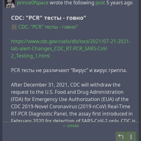
interesting event may currently be happening
prince0fspace
wrote the following
post
5 years ago
elsewhere, often aroused by posts seen on social
media
CDC: "PCR" тесты - говно"
=
CDC: "PCR" тесты - говно"
Страх пропустить = беспокойство, часто
пробуждаемое постами в социальных сетях, о том,
https://www.cdc.gov/csels/dls/locs/2021/07-21-2021-
что захватывающее или интересное событие
lab-alert-Changes_CDC_RT-PCR_SARS-CoV-
может сейчас случиться где-то ещё
2_Testing_1.html
— и для того дале см. последний ряд, последняя
PCR тесты не различают "Вирус" и вирус гриппа.
колонка, что с субъектом нужно
делать
:
After December 31, 2021, CDC will withdraw the
incentivize action and facilitate convenience
request to the U.S. Food and Drug Administration
=
(FDA) for Emergency Use Authorization (EUA) of the
стимулировать действие и облегчить удобство
CDC 2019-Novel Coronavirus (2019-nCoV) Real-Time
Т.е. провозглашаем, что начинаем
думать
rational
RT-PCR Diagnostic Panel, the assay first introduced in
& cognitive, но заканчиваем оперированием на
February 2020 for detection of SARS-CoV-2 only. CDC is
уровне рефлексов по Павлову.
EXPAND
providing this advance notice for clinical laboratories
Скотина тупая, иначе не понимает же.
to have adequate time to select and implement one of