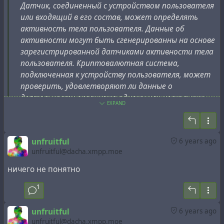
Датчик, соединенный с устройством пользователя
или входящий в его состав, может определять
активность тела пользователя. Данные об
активности могут быть сгенерированны на основе
зарегистрированной датчиками активности тела
пользователя. Криптовалютная система,
подключенная к устройству пользователя, может
проверить, удовлетворяют ли данные о
деятельности организма одному или нескольким
EXPAND
условиям, установленным криптовалютной
системой, и присудить криптовалюту
пользователю, данные о деятельности которого
unfruitful
6 years ago
проверяются.
unfruitful@dacha.xmpp.moe
ничего не понятно
1
L'activité du corps humain associée à une tâche fournie
à un utilisateur peut être utilisée dans un processus de
unfruitful
6 years ago
minage d'un système de cryptomonnaie. Un serveur peut
unfruitful@dacha.xmpp.moe