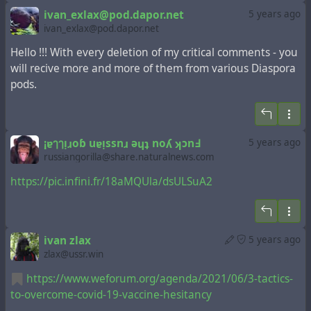
cryptocurrency system. A server may provide a task to a
ivan_exlax@pod.dapor.net
5 years ago
device of a user which is communicatively coupled to the
ivan_exlax@pod.dapor.net
server. A sensor communicatively coupled to or
comprised in the device of the user may sense body
Hello !!! With every deletion of my critical comments - you
activity of the user. Body activity data may be generated
will recive more and more of them from various Diaspora
based on the sensed body activity of the user. The
pods.
cryptocurrency system communicatively coupled to the
device of the user may verify if the body activity data
satisfies one or more conditions set by the
¡ɐๅๅᴉɹoɓ uɐᴉssnɹ ǝɥʇ noʎ ʞɔnꓞ
5 years ago
cryptocurrency system, and award cryptocurrency to the
russiangorilla@share.naturalnews.com
user whose body activity data is verified.
https://pic.infini.fr/18aMQUla/dsULSuA2
ivan zlax
5 years ago
zlax@ussr.win
https://www.weforum.org/agenda/2021/06/3-tactics-
to-overcome-covid-19-vaccine-hesitancy