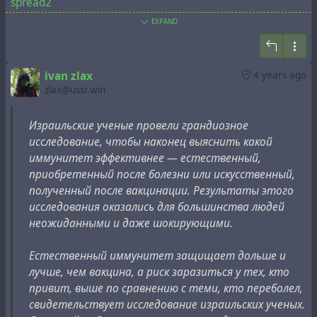
spread2
EXPAND
Iceland: COVID surges in one of world’s most vaccinated
nations -
https://www1.racgp.org.au/newsgp/clinical/covid-surges-
ivan zlax
4 years ago
in-one-of-world-s-most-vaccinated-nat
zlax@ussr.win
As of April 2021, Gibraltar is the first territory where
Израильские ученые провели грандиозное
enough of the population has been vaccinated to
исследование, чтобы наконец выяснить какой
achieve herd immunity. However, cases spiked again in
иммунитет эффективнее — естественный,
July to the point that over 100 active cases were detected
приобретенный после болезни или искусственный,
by 15 July, the highest since February. -
полученный после вакцинации. Результаты этого
https://en.wikipedia.org/wiki/COVID-
исследования оказались для большинства людей
19_pandemic_in_Gibraltar
неожиданными и даже шокирующими.
United Arab Emirates, Seychelles, Mongolia, Uruguay and
Естественный иммунитет защищает дольше и
Chile - Six vaccinated countries have high Covid infection
лучше, чем вакцина, а риск заразиться у тех, кто
rates -
https://www.cnbc.com/2021/07/08/five-
привит, выше по сравнению с теми, кто переболел,
vaccinated-countries-with-high-covid-rates-rely-on-china-
свидетельствует исследование израильских ученых.
vaccines.html