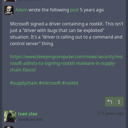
(курсив мой)
Adam
wrote the following
post
5 years ago
Это из
статьи
на сайте Всемирного Экономического
Форума, там же находим прекрасное плакатное
Microsoft signed a driver containing a rootkit. This isn't
руководство —
just a "driver with bugs that can be exploited"
https://www.mentealternativa.com/ma_media/2021/0
situation. It's a "driver is calling out to a command and
7/guia-vacuna-covid.jpg
control server" thing.
Срочно переводим на русский и вывешиваем во
всех администрациях!!
https://www.bleepingcomputer.com/news/security/mic
rosoft-admits-to-signing-rootkit-malware-in-supply-
Особенно мил последний ряд, см. в колонке о том,
chain-fiasco/
что субъект должен
чувствовать
:
#supplychain
#microsoft
#rootkit
Create FOMO, both socially and economically
=
Создавайте FOMO, как социально, так и
экономически
ivan zlax
5 years ago
FOMO это вот:
zlax@ussr.win
Fear of missing out = anxiety that an exciting or