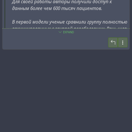
Для своей работы авторы получили доступ к
данным более чем 600 тысяч пациентов.
В первой модели ученые сравнили группу полностью
вакцинированных с группой переболевших. Речь шла
EXPAND
о тех, кто приобрел иммунитет от коронавируса с
1 января по 28 февраля 2021 года. Оказалось, что у
вакцинированных риск заражения коронавирусом в
13 раз выше, чем у переболевших, а риск
возникновения заболевания с симптомами — в 27
раз выше. Госпитализаций в этой группе было мало,
но 8 из 9 госпитализированных оказались из группы
привитых.
Во второй модели были сняты временные
ограничения для переболевших. Ученые брали для
сравнения не только тех, кто перенес ковид в
январе или феврале, но вообще всех, включая тех,
кто болел в течение 2020 года. Привитые в 6 раз
чаще заражались и в 7 раз чаще болели с