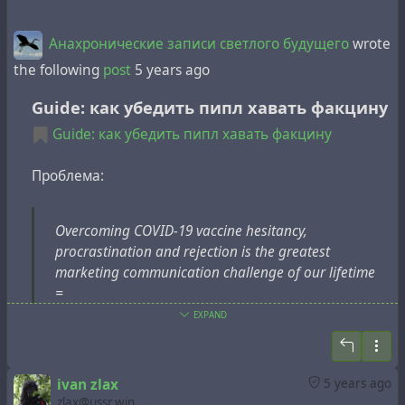
Анахронические записи светлого будущего
wrote
the following
post
5 years ago
Guide: как убедить пипл хавать факцину
Guide: как убедить пипл хавать факцину
Проблема:
Overcoming COVID-19 vaccine hesitancy,
procrastination and rejection is the greatest
marketing communication challenge of our lifetime
=
Преодоление колебаний, промедления и отказа в
EXPAND
вакцинации от COVID-19 — самый большой вызов
маркетинговым
коммуникациям всей нашей
жизни
ivan zlax
5 years ago
zlax@ussr.win