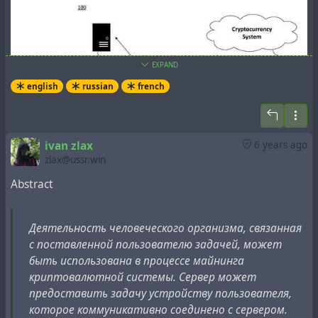
EXPAND
english
russian
french
ivan zlax
6 years ago
zlax@ussr.win
Abstract
Applicants: MICROSOFT TECHNOLOGY LICENSING, LLC
[US/US]; One Microsoft Way Redmond, Washington
98052-6399, US
Деятельность человеческого организма, связанная
с поставленной пользователю задачей, может
#
biological
#
capitalism
#
coronavirus
#
cryptocurrency
быть использована в процессе майнинга
#
health
#
microsoft
#
patent
#
property
#
technology
криптовалютной системы. Сервер может
предоставить задачу устройству пользователя,
которое коммуникативно соединено с сервером.