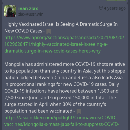
the many FDA-authorized alternatives.
Не устаю повторять, что оне ничего не скрывают.
ivan zlax
4 years ago
zlax@ussr.win
Visit the FDA website
for a list of authorized COVID-19
diagnostic methods. For a summary of the
Highly Vaccinated Israel Is Seeing A Dramatic Surge In
performance of FDA-authorized molecular methods
New COVID Cases -
with an FDA reference panel,
visit this page
.
https://www.npr.org/sections/goatsandsoda/2021/08/20/
1029628471/highly-vaccinated-israel-is-seeing-a-
In preparation for this change, CDC recommends
dramatic-surge-in-new-covid-cases-heres-why
clinical laboratories and testing sites that have been
using the CDC 2019-nCoV RT-PCR assay select and
Mongolia has administered more COVID-19 shots relative
begin their transition to another FDA-authorized
to its population than any country in Asia, yet this steppe
COVID-19 test. CDC encourages laboratories to
nation lodged between China and Russia also leads Asia
consider adoption of a multiplexed method that can
in proportional rankings for new COVID-19 cases. Daily
facilitate detection and differentiation of SARS-CoV-2
COVID-19 infections have hovered between 1,500 and
and influenza viruses. Such assays can facilitate
2,500 since June, and surpassed 150,000 in total. The
continued testing for both influenza and SARS-CoV-2
surge started in April when 30% of the country's
and can save both time and resources as we head into
population had been vaccinated -
influenza season. Laboratories and testing sites
https://asia.nikkei.com/Spotlight/Coronavirus/COVID-
should validate and verify their selected assay within
vaccines/Mongolia-s-mass-jabs-fail-to-suppress-COVID-
their facility before beginning clinical testing.