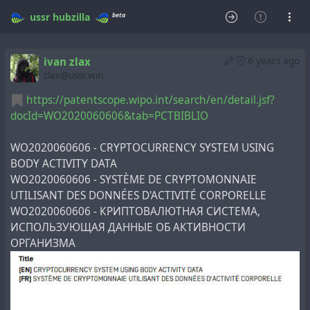
beta
ussr
hubzilla
ivan zlax
6 years ago
zlax@ussr.win
https://patentscope.wipo.int/search/en/detail.jsf?
docId=WO2020060606&tab=PCTBIBLIO
WO2020060606 - CRYPTOCURRENCY SYSTEM USING
BODY ACTIVITY DATA
WO2020060606 - SYSTÈME DE CRYPTOMONNAIE
UTILISANT DES DONNÉES D'ACTIVITÉ CORPORELLE
WO2020060606 - КРИПТОВАЛЮТНАЯ СИСТЕМА,
ИСПОЛЬЗУЮЩАЯ ДАННЫЕ ОБ АКТИВНОСТИ
ОРГАНИЗМА