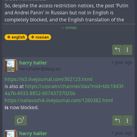
So, despite the access restriction notices, the post ‘Putin
and Andrei Panin’ in Russian but not in English is
completely blocked, and the English translation of the
post ‘Pashinyan photographed and posted Putin's
EXPAND
“signature”’ is completely blocked, but not its Russian
english
russian
original. If we assume that this act of blocking is
motivated by deliberate censorship, in order to hide
certain information from a certain audience, it is difficult
to understand the motives behind such selectivity.
harry haller
1 year ago
Therefore, it is more logical to assume that this is some
harryhaller@diasp.eu
minor bureaucratic misunderstanding, about which i
https://is3.livejournal.com/302123.html
decided to write this post.
is also at
https://ussr.win/channel/zlax?mid=b0c1843f-
4a7b-4933-8852-60743737025b
https://xaliavschik.livejournal.com/1260382.html
is
now blocked.
1
harry haller
1 year ago