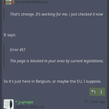
harryhaller@diasp.eu
That’s strange. It’s working for me, i just checked it now
It says:
Error 451
Сегодня мне впервые пришло уведомление от
The page is blocked in your area by current legislations.
живого журнала о том, что пару моих старых записей
заблокировали в РФ. Я проверил, эти две записи
оказались заблокированы не только в РФ, но в любом
So it's just here in Belgium, or maybe the EU, I suppose.
другом месте они теперь тоже недоступны:
https://is3.livejournal.com/302000.html
https://is3.livejournal.com/205791.html
При этой глобальной блокировке, пост с содержанием
*_jߍyrope
1 year ago
идентичным первой записи, но на английском языке,
jrp@hub.kliklak.net