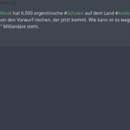
spora.de
#
Musk
hat 6.000 argentinische #
Schulen
auf dem Land #
koste
hon den Vorwurf riechen, der jetzt kommt. Wie kann er es wage
 Milliardäre steht.