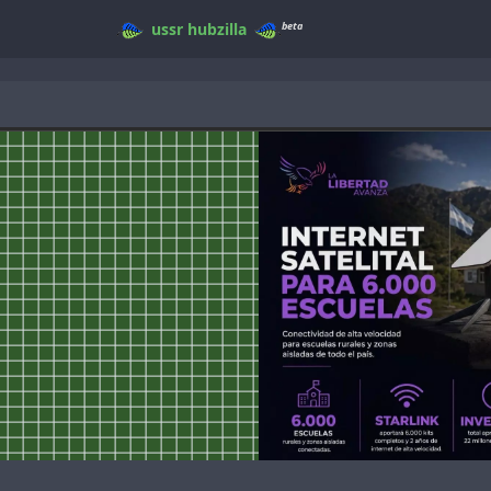
beta
ussr
hubzilla