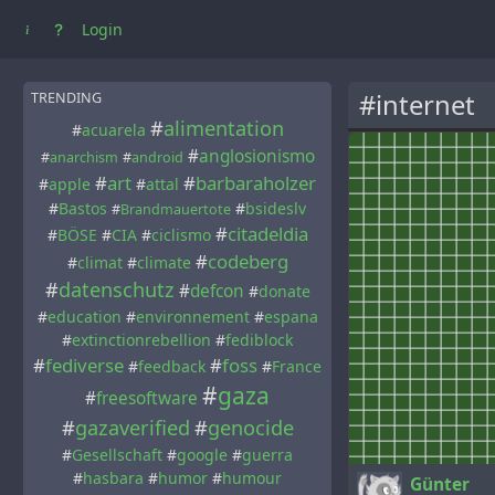
Login
#internet
TRENDING
#
alimentation
#
acuarela
#
anglosionismo
#
anarchism
#
android
#
art
#
barbaraholzer
#
apple
#
attal
#
Bastos
#
bsideslv
#
Brandmauertote
#
citadeldia
#
BÖSE
#
CIA
#
ciclismo
#
codeberg
#
climat
#
climate
#
datenschutz
#
defcon
#
donate
#
education
#
environnement
#
espana
#
extinctionrebellion
#
fediblock
#
fediverse
#
foss
#
feedback
#
France
#
gaza
#
freesoftware
#
gazaverified
#
genocide
#
Gesellschaft
#
google
#
guerra
#
hasbara
#
humor
#
humour
Günter