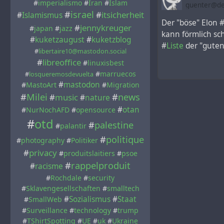
#
imperialismo
#
Iran
#
Islam
guenter@de
#
israel
#
itsicherheit
#
Islamismus
Der "böse" Elon 
#
jennykreuger
#
japan
#
jazz
kann förmlich sc
#
kuketzaugust
#
kuketzblog
#
Liste
der "guten"
#
libertaire10@mastodon.social
#
libreoffice
#
linuxisbest
#
marruecos
#
losqueremosdevuelta
#
mastodon
#
MastoArt
#
Migration
#
Milei
#
news
#
music
#
nature
#
otan
#
NurNochAFD
#
opensource
#
otd
#
palestine
#
palantir
#
politique
#
photography
#
Politiker
#
privacy
#
produitslaitiers
#
psoe
#
rappelproduit
#
racisme
#
Rochdale
#
security
#
Sklavengesellschaften
#
smalltech
#
Sozialismus
#
Staat
#
SmallWeb
#
Surveillance
#
technology
#
trump
#
TShirtSpotting
#
UE
#
uk
#
Ukraine