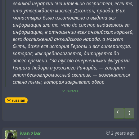
великой иерархии значительно возрастет, если то,
Удивительная, ранняя работа исторической и
что утверждает мистер Джонсон, правда. В их
хронологической критики.
монастырях была изготовлена и выдана вся
Греческая газета "Парнасос" в феврале 1916 года
информация или то, что до сих пор выдавалось за
сообщала, что: "большинство наших солдат говорят
Рецензент (Christoph Pfister) познакомился с работой
информацию, в отношении всех английских королей,
друг с другом на албанском языке". [а не на греческом]
П.Ф.Й. Мюллера только на позднем этапе.
всех достижений английского народа, а может
Греция является "политической нацией" -
быть, даже вся история Европы и вся литература,
искусственным государством, созданным в 1827 году.
Книга П.Ф.Й. Мюллера может считаться одной из
которая, как предполагается, датируется до
первых работ, посвященных исторической и
этого времени. "За тускло очерченными фигурами
хронологической критике в современном понимании.
Генриха Тюдора и ужасного Ричарда, — говорит
Это тем более удивительно, что она была
этот бескомпромиссный скептик, — возвышается
опубликована ровно 200 лет назад.
стена тьмы, которая закрывает обзор
наблюдателю и скрывает от него более раннее
Об авторе Мюллере известно немного. В
EXPAND
прошлое". Автор мягко выражается, когда
рассматриваемой здесь работе он представляется как
russian
говорит, что это должно обрушиться на
председатель суда. Единственная опубликованная о
неподготовленный ум "шоком неожиданности".
нем статья принадлежит Герхарду Анвандеру:
Мюллер, Наполеон и начало немецкого способа
Мистер Джонсон относится к этому совершенно
написания истории; Zeitensprünge, 3 (2005), стр. 710 и
спокойно. Его метод и манера - научные,
далее.
ivan zlax
2 years ago