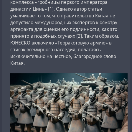
комплекса «гробницы первого императора
liberation of Auschwitz was fake
because the army had
династии Цинь» [1]. Однако автор статьи
no cameras at the liberation, there was a lot of snow in
умалчивает о том, что правительство Китая не
those days, and there is no snow on the documentary
допустило международных экспертов к осмотру
footage of the liberation of the camp.
артефакта для оценки его подлинности, как это
принято в подобных случаях [2]. Таким образом,
Несмотря на то, что это заявление Евы Шлосс в
ЮНЕСКО включило «Терракотовую армию» в
некоторых странах могло бы расцениваться, как
список всемирного наследия, полагаясь
ревизионизм холокоста,
документы из Освенцима
,
исключительно на честное, благородное слово
хранившиеся в Центральном государственном особом
Китая.
архиве СССР,
говорят совсем о других цифрах
:
За пять лет существования системы трудовых
лагерей Освенцима, в них умерло всего около 70
тысяч (точнее — 73 137) человек всех
национальностей, из которых 38 031— евреи. Это в
пределах естественной смертности города с
населением около 1 млн. человек.