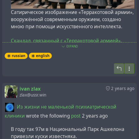
Сатирическое изображение «Терракотовой армии»,
вооружённой современным оружием, создано
мною при помощи искусственного интеллекта.
Скандал, связанный с «Терракотовой армией»
,
EXPAND
произошёл в 2007 году на выставке китайских
терракотовых воинов в Гамбурге. Специалисты
russian
english
Музея Гамбурга обнаружили, что терракотовые
воины являются современной подделкой.
Немецкие искусствоведы назвали это
«преступлением десятилетия в сфере искусства».
ivan zlax
2 years ago
Государственное управление Китая по культурным
zlax@ussr.win
артефактам пыталось оправдаться тем, что по
ошибке отправило в Германию не оригинальные
Из жизни не маленькой психиатрической
экспонаты, а нелегальные копии. [3]
клиники
wrote the following
post
2 years ago
Следующий удар по «Терракотовой армии» нанес
В году так 97м в Национальный Парк Ашкелона
французский китаевед Жан Леви. В своей книге
привезли куски известняка.