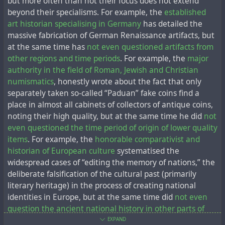
but more often than not their focus does not extend
Мюллер считает бургундских герцогов, прежде всего
есть тех, кого разоблачили. В дальнейшем планирую
пару веков.
beyond their specialisms. For example, the
established
Карла Смелого, основателями королевства Франция и
начать пополнять базу данных и предполагаемыми
art historian specialising in Germany
has detailed the
первоначальными наследниками Австрии (стр. 228).
фальсификаторами, собрав достаточно данных о
Стоит также отметить, что несмотря на то, что
massive fabrication of German Renaissance artifacts, but
связях с отдельными персонами и организациями
упоминания самого старшего ордена
at the same time has
not even questioned artifacts from
Утверждение Мюллера о том, что Византия была
уже разоблачённых фальсификаторов.
Великобритании, берущего своё начало 23 апреля,
other regions and time periods
. For example, the
major
потерянным восточным королевством Австразии,
вроде бы, непрерывно присутствуют в английской
authority in the field of Roman, Jewish and Christian
является смелым. С другой стороны, многие критики,
Так, например, в специализированных статьях об
литературе вот уже более четырёх веков, ещё со
numismatics
, honestly wrote about the fact that only
вероятно, согласны с тезисом. озвученным
Испанском фальсификаторе (имя, данное
времён Шекспира, но при этом
упоминания девиза
separately taken so-called “Paduan” fake coins find a
Мюллером, о том, что византийская императорская
неизвестному человеку, который создал большое
ордена
, начертанного на подвязке
официального
place in almost all cabinets of collectors of antique coins,
линия была выдумкой.
количество подделок средневековых миниатюр)
герба Великобритании
, "Honi soit qui mal y pense" (на
noting their high quality, but at the same time he did
not
упоминалось, что поддельные миниатюры в
англо-норманнском языке означающем "Позор тому,
even questioned the time period of origin of lower quality
Другое утверждение автора не менее оригинально: в
Британский музей попали через дилера
Вильфреда
кто подумает об этом плохо"), непрерывно начинают
items
. For example, the
honorable comparativist and
"Энеиде" Вергилия в основном описывается история
Леонардовича Войнича
. В то же время, этот факт не
встречаться в английской литературе всего около трёх
historian of European culture
systematised the
Германии, особенно разделение на Восточную и
упоминается в абсолютном большинстве биографий
столетий назад, даже несмотря на то, что сам лозунг
widespread cases of “editing the memory of nations,” the
Западную империи. Юлий Цезарь и Эней идентичны;
самого Войнича, в которых он фигурирует лишь как
запечатлен на
многих
изображениях
, сегодня
deliberate falsification of the cultural past (primarily
Цезарь должен рассматриваться как возмутитель
лондонский антиквар польского происхождения,
документально датируемых
гораздо более ранним
literary heritage) in the process of creating national
спокойствия.
первооткрыватель знаменитой “
Рукописи Войнича
“.
временем.
identities in Europe, but at the same time did
not even
При этом, некоторые исследователи уже ставили под
question the ancient national history in other parts of
История Энея анализируется очень подробно и в
сомнение достоверность провенанса знаменитой
the world
.
EXPAND
конце концов приводит Мюллера к сравнению с