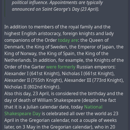
притворился, что бюст подлинный.
political influence. Appointments are typically
Выдуманная история постоянно отдает, наследует,
Hardouin
.
announced on Saint George's Day (23 April).
продает, завоевывает и распределяет страны и
Берлинский писатель и историк Эдроган Эрдживан
народы, которые раньше были вместе.
Published: May 14, 1904
добавил свой вес в этот спор, опубликовав на
The New York Times
In addition to members of the royal family and the
прошлой неделе книгу "Недостающее звено в
Ложная история лжет, разделяет, придумывает
highest English aristocracy, foreign knights and lady
археологии", в которой он также назвал
интриги и неблаговидные поступки, смешивает
companions of the Order
today are
: the Queen of
Нефертити подделкой, сделанной художником по
истинное с ложным и сеет раздор.
Denmark, the King of Sweden, the Emperor of Japan, the
образцу статной жены Борхардта.
King of Norway, the King of Spain, the King of the
Мюллер причисляет декреталии Исидора и
Netherlands. In addition, for example, the Knights of the
Общественный и политический энтузиазм по
большинство документов к ранее признанным
Order of the Garter
were formerly
Russian emperors:
поводу находки в то время придал артефакту
подделкам. Хардуэн уже установил, что последние
Alexander I (641st Knight), Nicholas I (661st Knight),
"собственную динамику" и привел к тому, что
документы были подделкой.
Alexander II (755th Knight), Alexander III (773rd Knight),
Борхардт позаботился о том, чтобы артефакт
Nicholas II (802nd Knight).
был скрыт от глаз общественности до 1924 года,
По мнению Мюллера, главными мастерскими по
Also this day, 23 April, is considered the birthday and the
утверждают авторы.
Современная информация о Джонсоне из английской
подделке документов были Монте-Кассино и Сен-
day of death of William Shakespeare (despite the fact
википедии:
Дени - среди многих других. Автор предполагает, что
that it is a Julian calendar date, today
National
Он хранил ее в своей гостиной в течение
эти подделки распространялись и в его собственное
Shakespeare Day
is celebrated all over the world as 23
следующих 11 лет, а затем передал в берлинский
Эдвин Джонсон
(1842-1901) - английский историк,
времена.
April in the Gregorian calendar, not a couple of weeks
музей, и с тех пор она является одной из главных
наиболее известный своей радикальной критикой
later, on 3 May in the Gregorian calendar), who in 20
туристических достопримечательностей города.
христианской историографии.