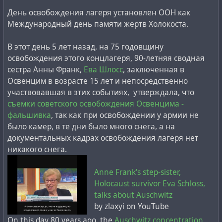
День освобождения лагеря установлен ООН как
Международный день памяти жертв Холокоста.
В этот день 5 лет назад, на 75 годовщину
освобождения этого концлагеря, 90-летняя сводная
сестра Анны Франк,
Ева Шлосс
, заключенная в
Освенцим в возрасте 15 лет и непосредственно
участвовавшая в этих событиях, утверждала, что
съемки советского освобождения Освенцима -
фальшивка
, так как при освобождении у армии не
было камер, в те дни было много снега, а на
документальных кадрах освобождения лагеря нет
никакого снега.
Anne Frank's step-sister,
Holocaust survivor Eva Schloss,
talks about Auschwitz
by zlaxyi on YouTube
On this day 80 years ago, the
Auschwitz concentration