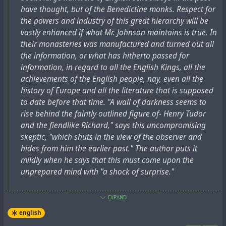
вызывающие сомнения. Они были забыты или
книгу не в спешке и что поэтому не хотел бы, чтобы
have thought, but of the Benedictine monks. Respect for
подавлены. Баснописцы были организованы и
его судили в спешке.
the powers and industry of this great hierarchy will be
дисциплинированы, работали в корыстных целях, а
vastly enhanced if what Mr. Johnson maintains is true. In
критики — нет.
Сразу же после этого Мюллер нападает на
their monasteries was manufactured and turned out all
сомнительную историческую веру. Это претензия на
the information, or what has hitherto passed for
Воображение, плодовитость и интеллектуальная
власть, которая препятствует любому самоанализу.
information, in regard to all the English Kings, all the
мощь баснописцев, по крайней мере, достойны
achievements of the English people, nay, even all the
восхищения. Не только все саксы, английские
Но автор также утверждает, что он черпал все из
history of Europe and all the literature that is supposed
короли, начиная с "Вильгельма Завоевателя" —
исторических источников.
to date before that time. "A wall of darkness seems to
именно так наш скептик обозначает своего
rise behind the faintly outlined figure of- Henry Tudor
мистического персонажа, в кавычках — являются
И он сразу же переходит к своему первому
and the fiendlike Richard," says this uncompromising
фантасмагориями бенедиктинских умов, но и
источниковедческому замечанию: несколько
skeptic, "which shuts in the view of the observer and
Если вы не верите, найдите их на этой древней карте.
законы и литература, основа нашей древней веры,
писаний, ранее считавшихся подлинными,
hides from him the earlier past." The author puts it
— все это продукты "кузницы и мастерской сказок"
впоследствии были признаны поддельными. Поэтому
mildly when he says that this must come upon the
Источник:
в монастырях. Оттуда вышли святой Августин,
история не обязательно может приниматься за
unprepared mind with "a shock of surprise."
http://www.makedonijaese.com/history%20of%20greece.
святой Иероним, Тертуллиан, святой Фома
правду.
htm
Аквинский и их произведения. Как и Беда
Mr. Johnson is perfectly calm about it. His method and
EXPAND
Достопочтенный, символ литературной
Далее Мюллер критикует большинство ученых,
his manner are scientific, dispassionate, searching. He
#
antiquity
#
bavaria
#
europe
#
greece
#
greek
#
forgery
english
деятельности союза бенедиктинцев, которым
которые считают, что все, что написано в справочнике
scrutinizes, and he gives his reasons. Being accused of
#
hoax
#
natiomalism
#
macedonia
#
past
#
revision