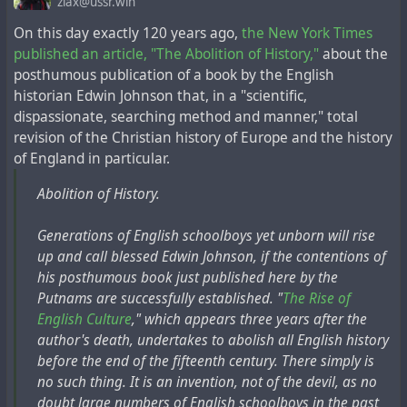
беспристрастные, исследовательские. Он
zlax@ussr.win
тщательно изучает и приводит свои доводы.
Согласно "Моего взгляда на историю", автор
On this day exactly 120 years ago,
the New York Times
Когда его обвиняют в том, что у него
опубликовал "Изначальный язык" в 1815 году и "О
published an article, "The Abolition of History,"
about the
"бенедиктинство головного мозга", он серьезно
системе товаров" в следующем году (1816).
posthumous publication of a book by the English
отвечает, что у него в мозгу как раз современная
historian Edwin Johnson that, in a "scientific,
история, и он знает, что этот предмет
Дюссельдорф, где была опубликована первая книга,
dispassionate, searching method and manner," total
"Мы говорили по-албански и называли себя римлянами,
невозможно понять без внимания к бенедиктинской
до 1814 года входил в сферу влияния Наполеона.
revision of the Christian history of Europe and the history
но потом Винкельман, Гете, Виктор Гюго, Делакруа
системе. Эта система, как он объясняет, состоит
Этим объясняются ссылки на Наполеона.
of England in particular.
сказали: "Нет, вы - эллины, прямые потомки Платона и
из группы "бесчестных баснописцев,
Сократа", и все закончилось. Если на плечи маленькой,
организованных и дисциплинированных в
Работа кажется удивительно современной для своего
Abolition of History.
бедной нации взвалить такое бремя, она никогда не
использовании пера", "наученных договариваться о
времени. Историко-аналитические замечания
оправится" -
Никос Диму
догме и сказках". Из их рук вышла вся наша
доходчивы и с небольшими изменениями могут быть
Generations of English schoolboys yet unborn will rise
"Но греческая археология всегда была своего рода
христианская литература, вся наша история,
использованы и сегодня.
up and call blessed Edwin Johnson, if the contentions of
фантазией" -
Антонис Лиакос
выстроенная в соответствии с их целями. Почему
his posthumous book just published here by the
Греция не существовала до 1830 года, это новая нация,
эти моменты так долго игнорировались, почему
Однако исторический анализ Мюллера не является
Putnams are successfully established. "
The Rise of
созданная Баварией.
они ускользнули от внимания самых скептических и
самоцелью. Скорее, он стремится обосновать
English Culture
," which appears three years after the
вдумчивых историков? Эти сказки были основаны,
конкретный тезис. Именно здесь "Мой взгляд на
author's death, undertakes to abolish all English history
"Греки", "эллины", "Греция" или "Эллада", "Hellas" - всего
прежде всего, на "воображении самого мира". Уже в
историю" становится односторонним и спорным.
before the end of the fifteenth century. There simply is
этого не существовало в древности.
эпоху Возрождения (так называемого "Возрождения
no such thing. It is an invention, not of the devil, as no
писем") стали появляться высказывания,
Прямо в предисловии Мюллер говорит, что писал эту
doubt large numbers of English schoolboys in the past