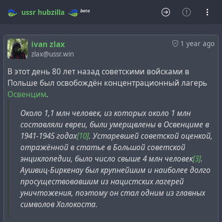
beta
ussr
hubzilla
ivan zlax
1 year ago
zlax@ussr.win
В этот день 80 лет назад советскими войсками в
Польше был освобождён концентрационный лагерь
Освенцим
.
Около 1,1 млн человек, из которых около 1 млн
составляли евреи, были умерщвлены в Освенциме в
1941-1945 годах
[10]
. Устаревшей советской оценкой,
отражённой в статье в Большой советской
энциклопедии, было число свыше 4 млн человек
[3]
.
Аушвиц-Биркенау был крупнейшим и наиболее долго
просуществовавшим из нацистских лагерей
уничтожения, поэтому он стал одним из главных
символов Холокоста.