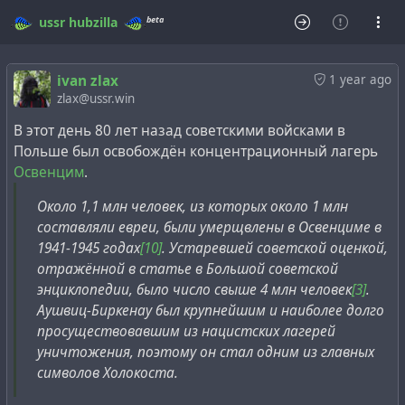
beta
ussr
hubzilla
ivan zlax
1 year ago
zlax@ussr.win
В этот день 80 лет назад советскими войсками в
Польше был освобождён концентрационный лагерь
Освенцим
.
Около 1,1 млн человек, из которых около 1 млн
составляли евреи, были умерщвлены в Освенциме в
1941-1945 годах
[10]
. Устаревшей советской оценкой,
отражённой в статье в Большой советской
энциклопедии, было число свыше 4 млн человек
[3]
.
Аушвиц-Биркенау был крупнейшим и наиболее долго
просуществовавшим из нацистских лагерей
уничтожения, поэтому он стал одним из главных
символов Холокоста.