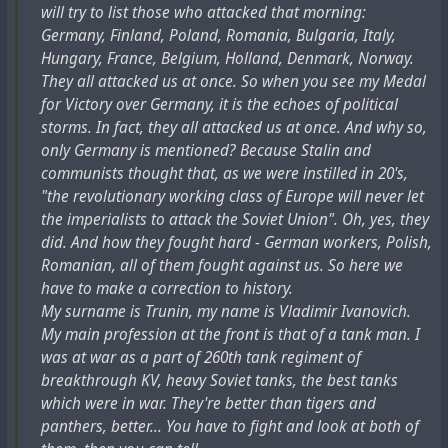
- Stop it! I'll sign everything, just don't hit my wife.
ватиканскими архивами и инопланетянами строятся
will try to list those who attacked that morning:
attempt and wounding. However, the very image of
At the dictation of the investigator I signed slanderous
на единственном русскоязычном источнике – статье
Germany, Finland, Poland, Romania, Bulgaria, Italy,
Nikolai Lenin was fickle and changed in those years:
testimony against myself...".
"
Миры профессора Людвига
" в российской газете
Hungary, France, Belgium, Holland, Denmark, Norway.
Later he found out: it wasn't his wife who was tortured.
"
Совершенно секретно
", написанной журналистом
They all attacked us at once. So when you see my Medal
His wife, a Party worker, was still living happily in their
Владимиром Кючарьянцем, как им самим заявляется,
for Victory over Germany, it is the echoes of political
big, cosy flat on Tverskaya street.
лично знавшим Людвига, будучи его учеником в
storms. In fact, they all attacked us at once. And why so,
She had written a denunciation about her husband."
институте. В это статье так объясняется эпизод с
only Germany is mentioned? Because Stalin and
допуском советского архитектора к ватиканским
communists thought that, as we were instilled in 20's,
архивам:
"the revolutionary working class of Europe will never let
In this case, according to Kucharyants, this is a fragment
the imperialists to attack the Soviet Union". Oh, yes, they
of the manuscript, which the professor's widow herself
"Его, занимавшегося этрусками и расшифровкой их
did. And how they fought hard - German workers, Polish,
provided to the journalist. Another source, A.V.
языка, чрезвычайно интересовали документы,
Romanian, all of them fought against us. So here we
Trubetskoy's memoirs "
Paths undiscovered
", mentions
хранящиеся в библиотеке Ватикана. В его «пути
have to make a correction to history.
another episode relating to the architect Ludwig:
Геродота» Рим был одним из ключевых пунктов. В
My surname is Trunin, my name is Vladimir Ivanovich.
Ватикане он обратился за разрешением к
"There was a rather famous architect, Heinrich Ludwig,
My main profession at the front is that of a tank man. I
кардиналу – хранителю библиотеки. В качестве
an elderly, grey-haired man with bushy eyebrows (the
was at war as a part of 260th tank regiment of
одного из аргументов он привёл страшное
kind of man who usually smokes a pipe when he is
breakthrough KV, heavy Soviet tanks, the best tanks
итальянское ругательство, кощунственно
outside). I knew him well. Ludwig told me that he had
which were in war. They're better than tigers and
поминавшее Богоматерь… Кардинал, придя в
entered a design competition for the Palace of the
panthers, better... You have to fight and look at both of
ярость, хотел его выгнать, но, когда Людвиг стал