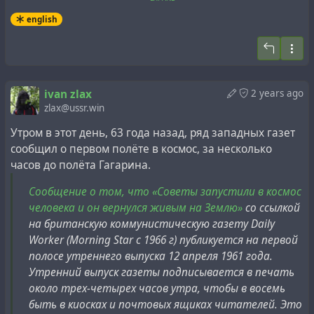
Shows Prince Charles Around St
english
Petersburg (1994)
by Frontline by ITN on YouTube
Some researchers believe that Russia has long been a
cryptocolony
of Great Britain. If this is, indeed, true, then
Interestingly, La Presse mentioned in its provincial
ivan zlax
2 years ago
it is possible that the approval for a great future and a
edition that Daily Worker published an article
on 11 April
zlax@ussr.win
successful career the assistant to the deputy chairman of
in which this official organ of the Communist Party of
the St. Petersburg government received just then,
Утром в этот день, 63 года назад, ряд западных газет
Great Britain informed its readers that the Union of
exactly 30 years ago, directly from the source, from the
сообщил о первом полёте в космос, за несколько
Soviet Socialist Republics (USSR) had launched a human
future king of the United Kingdom.
часов до полёта Гагарина.
being in space on 7 April and that this hero had
returned to Earth in perfect health. Better yet, the article
Сообщение о том, что «Советы запустили в космос
#
cryptocolonialism
#
history
#
nyen
#
property
#
putin
in question, not to mention that of La Presse, contained
человека и он вернулся живым на Землю»
со ссылкой
#
royal
#
russianfed
#
uk
#
ussr
#
windsors
a photograph of the cosmonaut, who was certainly not
на британскую коммунистическую газету Daily
Gagarin. The British daily’s article also contained a
Worker (Morning Star с 1966 г) публикуется на первой
drawing of Gagarin’s space capsule.
полосе утреннего выпуска 12 апреля 1961 года.
Утренний выпуск газеты подписывается в печать
около трех-четырех часов утра, чтобы в восемь
быть в киосках и почтовых ящиках читателей. Это