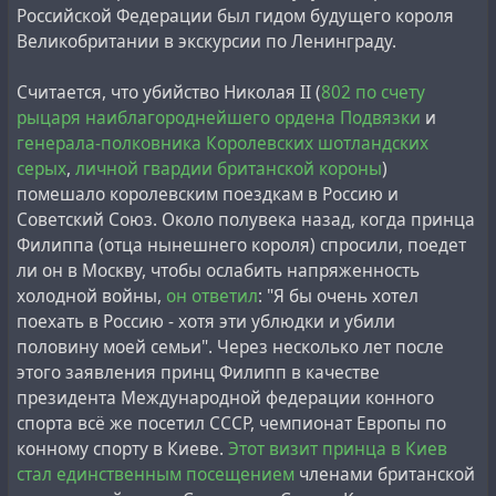
all nationalities died in them, of whom 38,031 were Jews.
‘Secret’ stamp, but he did not manage to realise this
Российской Федерации был гидом будущего короля
This is within the natural mortality rate of a city of about
project, only partially publishing the materials of the
Великобритании в экскурсии по Ленинграду.
1 million people.
book in livejournal with limited access for friends only.
Once taken oath to the now defunct Soviet homeland
Считается, что убийство Николая II (
802 по счету
restricted the impartial researcher from openly
рыцаря
наиблагороднейшего ордена Подвязки
и
publishing his numerous materials on this topic. In any
генерала-полковника Королевских шотландских
Примечательно, что эти сведения соответствуют
case,
his opinion, compiled on the basis of many years of
серых
,
личной гвардии британской короны
)
инспекционным документам швейцарского Красного
forensic analysis of available materials, he did not hide
помешало королевским поездкам в Россию и
Креста,
которые сегодня принято считать
and reported openly
:
Советский Союз. Около полувека назад, когда принца
недостоверными
, так как представителям Красного
Филиппа (отца нынешнего короля) спросили, поедет
Креста не разрешалось видеть никаких доказательств
‘‘Developing the psychological effect of the launch of the
ли он в Москву, чтобы ослабить напряженность
уничтожения людей в Освенциме. Красный Крест с
first artificial satellite in 1957, the USSR took the path of
холодной войны,
он ответил
: "Я бы очень хотел
тех пор извинился за то, что не смог рассказать об
fake manned flights and portrayed ‘primacy in the
поехать в Россию - хотя эти ублюдки и убили
этом лагере то, что там было убито около миллиона
exploration of near-Earth space’, the USA at first pushed
половину моей семьи". Через несколько лет после
человек, в основном евреев.
like children ‘and so did we’, and then outdid the USSR
этого заявления принц Филипп в качестве
by portraying fake ‘flights to the Moon’. Having lied to
президента Международной федерации конного
their nations and the whole world, the leaders of the
спорта всё же посетил СССР, чемпионат Европы по
USSR and the USA came to the conclusion about
конному спорту в Киеве.
Этот визит принца в Киев
undesirability of mutual disclosures and fixed the lie in
стал единственным посещением
членами британской
the fake joint project ‘Soyuz-Apollo’ of 1975. Real