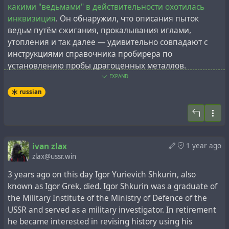
какими "ведьмами" в действительности охотилась
инквизиция
. Он обнаружил, что описания пыток
ведьм путём сжигания, прокалывания иглами,
утопления и так далее — удивительно совпадают с
инструкциями справочника пробирера по
установлению пробы драгоценных металлов.
EXPAND
Это лишь малая часть оставленного Игорем Греком
russian
наследия. Большинство материалов сохранились на
его персональном сайте:
https://igor-grek.ucoz.ru
Стоит отметить, что Игорь также часто обращался к
ivan zlax
1 year ago
теме истории космонавтики. Профессиональный опыт
zlax@ussr.win
военного следователя привёл его к выводам о том,
что не только комическая программа США
3 years ago on this day Igor Yurievich Shkurin, also
изначально была во многом сфальсифицирована, но
known as Igor Grek, died. Igor Shkurin was a graduate of
и космическая программа СССР. При этом, материалы
the Military Institute of the Ministry of Defence of the
по программе США он публиковал открыто на своём
USSR and served as a military investigator. In retirement
сайте, а большинство материалов по программе СССР
he became interested in revising history using his