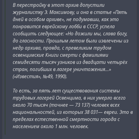
была помещена фотография космонавта, который,
В перестройку в этот архив допустили
конечно же, не был Гагариным. В статье
журналистку Э. Максимову, и она в статье «Пять
британской газеты также был приведен рисунок
дней в особом архиве», не подумавши, как это
космической капсулы Гагарина.
понравится еврейскому лобби в СССР, успела
Soviet astronaut circles the earth three times
сообщить следующее: «Но дожили мы, слава богу,
The first man in space
до гласности. Прошлым летом были извлечены из
Back alive - but suffering from effects of his flight
недр архива, правда, с превеликим трудом
From DENNIS OGDEN. MOSCOW, Tuesday. (note: Tuesday
освенцимские Книги смерти с фамилиями
is 11 April 1961)
семидесяти тысяч узников из двадцати четырёх
The Soviet Union has launched the first man into space
стран, погибших в лагере уничтожения…»
and brought him back to earth alive, according to well-
(«Известия», №49, 1990).
informed sources here.
The astronaut, said to be the test-pilot son of a top-
То есть, за пять лет существования системы
ranking Soviet aircraft designer, is understood to be
трудовых лагерей Освенцима, в них умерло всего
suffering after-effects from his flight.
около 70 тысяч (точнее — 73 137) человек всех
Top aviation medical specialists and leading space
национальностей, из которых 38 031— евреи. Это в
scientists are in constant attendance.
пределах естественной смертности города с
The are keeping him under close observation.
населением около 1 млн. человек.
As official announcement regarding the flight, said to
have taken place on Friday, is expected tomorrow. (note: