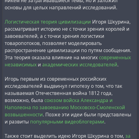
никем не затрагивавшиеся темы, но и заложил
liberation of Auschwitz was fake
because the army had
основы для целых направлений исследований.
no cameras at the liberation, there was a lot of snow in
those days, and there is no snow on the documentary
Логистическая теория цивилизации
Игоря Шкурина,
footage of the liberation of the camp.
рассматривает историю не с точки зрения королей и
завоевателей, а с точки зрения логистики
Несмотря на то, что это заявление Евы Шлосс в
товаропотоков, позволяет моделировать
некоторых странах могло бы расцениваться, как
распространение цивилизации по путям сообщения.
ревизионизм холокоста,
документы из Освенцима
,
Эта теория оказала влияние на многих
современных
хранившиеся в Центральном государственном особом
независимых
и
академических исследователей
.
архиве СССР,
говорят совсем о других цифрах
:
Игорь первым из современных российских
За пять лет существования системы трудовых
исследователей выдвинул гипотезу о том, что так
лагерей Освенцима, в них умерло всего около 70
называемая Отечественная война 1812 года,
тысяч (точнее — 73 137) человек всех
возможно, была
союзом войска Александра и
национальностей, из которых 38 031— евреи. Это в
Наполеона по завоеванию Московско-Смоленской
пределах естественной смертности города с
возвышенности
. Позже эти идеи были представлены
населением около 1 млн. человек.
и развиты
популярными видеоблогерами
.
Также стоит выделить идею Игоря Шкурина о том,
за