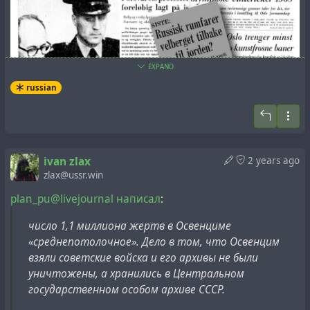
EXPAND
russian
ivan zlax
2 years ago
Интересно, что в своем провинциальном издании
zlax@ussr.win
La Presse (Канада) упомянула
, что 11 апреля Daily
plan_pu@livejournal написал
:
Worker опубликовала статью, в которой этот
официальный орган Коммунистической партии
число 1,1 миллиона жертв в Освенциме
Великобритании сообщал своим читателям, что
«среднепотолочное». Дело в том, что Освенцим
Союз Советских Социалистических Республик (СССР)
взяли советские войска и его архивы не были
запустил человека в космос 7 апреля и что этот
уничтожены, а хранились в Центральном
герой вернулся на Землю в полном здравии. Более
государственном особом архиве СССР.
того, в данной статье, как и в статье La Presse,