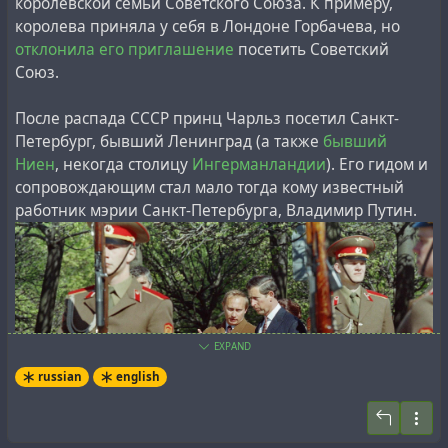
королевской семьи Советского Союза. К примеру,
manned flights in the USSR began in 1967 on Soyuz
королева приняла у себя в Лондоне Горбачева, но
spacecraft, and in the USA in 1981 on Space Shuttles.’’
отклонила его приглашение
посетить Советский
Союз.
#
history
#
memory
#
research
#
revision
#
space
#
usa
После распада СССР принц Чарльз посетил Санкт-
#
ussr
Петербург, бывший Ленинград (а также
бывший
Ниен
, некогда столицу
Ингерманландии
). Его гидом и
сопровождающим стал мало тогда кому известный
работник мэрии Санкт-Петербурга, Владимир Путин.
EXPAND
russian
english
It is noteworthy that this information corresponds to the
inspection documents of the Swiss Red Cross,
which