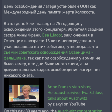
День освобождения лагеря установлен ООН как
Международный день памяти жертв Холокоста.
В этот день 5 лет назад, на 75 годовщину
освобождения этого концлагеря, 90-летняя сводная
сестра Анны Франк,
Ева Шлосс
, заключенная в
Освенцим в возрасте 15 лет и непосредственно
участвовавшая в этих событиях, утверждала, что
съемки советского освобождения Освенцима -
фальшивка
, так как при освобождении у армии не
было камер, в те дни было много снега, а на
документальных кадрах освобождения лагеря нет
никакого снега.
Anne Frank's step-sister,
Holocaust survivor Eva Schloss,
talks about Auschwitz
by zlaxyi on YouTube
On this day 80 years ago, the
Auschwitz concentration