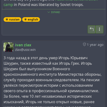
camp
in Poland was liberated by Soviet troops.
EXPAND
About 1.1 million people, of whom about 1 million were
Jews, were killed at Auschwitz between 1941 and
russian
english
1945
[10]
. An outdated Soviet estimate, reflected in an
article in the Great Soviet Encyclopaedia, was a number
of over 4 million
[3]
. Auschwitz-Birkenau was the largest
and longest-lasting of the Nazi extermination camps, so
ivan zlax
1 year ago
it has become one of the main symbols of the Holocaust.
zlax@ussr.win
3 года назад в этот день умер Игорь Юрьевич
The day of the camp's liberation is established by the
Шкурин, также известный как Игорь Грек. Игорь
United Nations as the International Day of
Шкурин был выпускником Военного
Remembrance of the Victims of the Holocaust.
краснознамённого института Министерства обороны,
службу проходил военным следователем. На пенсии
On this day 5 years ago, on the 75th anniversary of the
увлёкся пересмотром истории с использованием
liberation of this concentration camp, Anne Frank's 90-
своего опыта в профессиональной криминалистике.
year-old half-sister,
Eva Schloss
, who was imprisoned in
За более, чем 10 лет независимых исторических
Auschwitz at the age of 15 and was directly involved in
изысканий, Игорь не только открыл новые, ранее
these events, claimed that the
footage of the Soviet