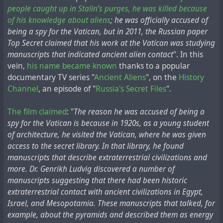
А нам в сорок пятом было не до того.
people caught up in Stalin’s purges, he was killed because
Журналист-германист Лев Александрович
of his knowledge about aliens
; he was officially accused of
Безыменский, тогда офицер разведотдела 1-го
being a spy for the Vatican, but in 2011, the Russian paper
Белорусского Фронта, вспоминает, сколько всего
Top Secret claimed that his work at the Vatican was studying
побросали, упустили, затоптали. Восьмая
manuscripts that indicated ancient alien contact
". In this
гвардейская армия штурмовала главное управление
vein,
his name became known
thanks to a popular
имперской безопасности, не подозревая, что
documentary TV series "
Ancient Aliens
", on the
History
сосредоточено внутри. После боя хватились, а
Channel
, an episode of "
Russia's Secret Files
".
бумаг уже нет... В конце мая привозят в штаб
шесть громадных ящиков из Потсдама,
The film claimed
: "
The reason he was accused of being a
обнаружены после пожара в имперском военном
spy for the Vatican is because in 1920s, as a young student
архиве. Бойцы заметили в одной из уцелевших
of architecture, he visited the Vatican, where he was given
комнат свежеоштукатуренную стенку. Оказалось,
access to the secret library. In that library, he found
за ней упрятан план операции «Зеелёве» — высадки
manuscripts that describe extraterrestrial civilizations and
немцев в Англии.
more. Dr. Genrikh Ludvig discovered a number of
Спрашиваю Прокопенко:
A few days later, the Canadian
newspaper The Vancouver
manuscripts suggesting that there had been historic
— Он у вас?
Sun showed an image of Lenin and described the event
extraterrestrial contact with ancient civilizations in Egypt,
— Кажется, нет. Возможно, в Центральном архиве
on its front page this way
:
Israel, and Mesopotamia. These manuscripts that talked, for
Министерства обороны?
example, about the pyramids and described them as energy
Nikolai Lenine, the Bolsheviki premier, who was shot
Так ведь и в Подольске ни до чего не доберешься,