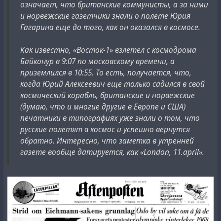
означает, что британские коммунисты, а за ними
и норвежские газетчики знали о полете Юрия
Гагарина еще до того, как он оказался в космосе.
Как известно, «Восток-1» взлетел с космодрома
Байконур в 9:07 по московскому времени, а
приземлился в 10:55. То есть, получается, что,
когда Юрий Алексеевич еще только садился в свой
космический корабль, британские и норвежские
(думаю, что и многие другие в Европе и США)
печатники в типографиях уже знали о том, что
русские полетят в космос и успешно вернутся
обратно. Интересно, что заметка в утренней
газете вообще датируется, как «London, 11.april».
Here's this issue of the London Daily Worker from
Wednesday, 12 April, 1961, which was likely referenced by
previous newspapers: