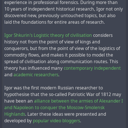
публиковал только для друзей в своём живом
experience in professional forensics. During more than
журнале. Незадолго до кончины, Игорь задумал
10 years of independent historical research, Igor not only
написать и опубликовать на бумаге эксклюзивно-
discovered new, previously untouched topics, but also
ограниченным тиражом книгу об истории освоения
laid the foundations for entire areas of research.
космоса с грифом "Секретно", но не успел реализовать
этот проект, лишь частично обнародовав материалы
Igor Shkurin's Logistic theory of civilisation
considers
книги в живом журнале с ограниченным доступом
history not from the point of view of kings and
только для друзей. Некогда данная присяга уже
conquerors, but from the point of view of the logistics of
несуществующей советской родине ограничивала
commodity flows, and makes it possible to model the
беспристрастного исследователя от открытой
spread of civilisation along communication routes. This
публикации своих многочисленных материалов по
theory has influenced many
contemporary independent
этой теме. В любом случае,
своё мнение,
and
academic researchers
.
составленное на многолетнем криминалистическом
анализе доступных материалов, он не скрывал и
Igor was the first modern Russian researcher to
сообщал открыто
:
hypothesise that the so-called Patriotic War of 1812 may
have been an
alliance between the armies of Alexander I
"Развивая психологический эффект от запуска
and Napoleon to conquer the Moscow-Smolensk
первого искусственного спутника Земли в 1957 году,
Highlands
. Later these ideas were presented and
СССР встал на путь подлога пилотируемых
developed by
popular video bloggers
.
полетов и изобразил "первенство в освоении