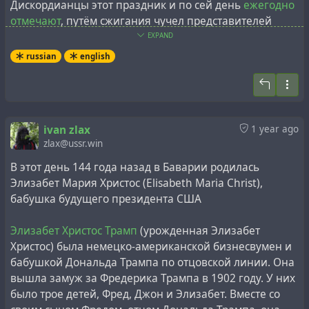
Дискордианцы этот праздник и по сей день
ежегодно
отмечают
, путём сжигания чучел представителей
властей в религиозных целях.
EXPAND
russian
english
ivan zlax
1 year ago
zlax@ussr.win
В этот день 144 года назад в Баварии родилась
Элизабет Мария Христос (Elisabeth Maria Christ),
бабушка будущего президента США
Элизабет Христос Трамп
(урожденная Элизабет
Pope Night
(also called Pope's Night, Pope Day, or Pope's
Христос) была немецко-американской бизнесвумен и
Day) was a holiday celebrated annually on November 5 in
бабушкой Дональда Трампа по отцовской линии. Она
the colonial United States. It evolved from the British Guy
вышла замуж за Фредерика Трампа в 1902 году. У них
Fawkes Night, which commemorates the failure of the
было трое детей, Фред, Джон и Элизабет. Вместе со
Gunpowder Plot of 1605. Pope Night was most popular in