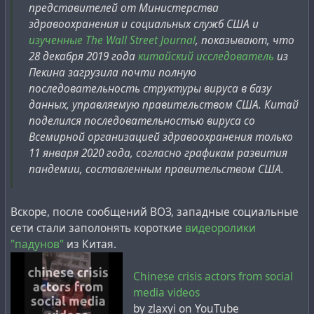
представителей от Министерства
Ask anyone about the Gander crash; few have heard of
defined IT networks, mimicking China’s firewalls.
здравоохранения и социальных служб США и
it. Ask them about Challenger; everyone knows it.
Governments have varying degrees of success in
изученные The Wall Street Journal
, показывают, что
Eventually, details of Iran-contra came out, but they
policing internet traffic, but these efforts nevertheless
28 декабря 2019 года
китайский исследователь
из
came to light almost a full year after the Gander crash
fracture the “World Wide” Web.
Пекина загрузила почти полную
had started to first reveal the scheme. One wonders if
последовательность структуры вируса в базу
the Iran-contra story we were given was even the true,
данных, управляемую правительством США. Китай
full story of what happened.
поделился последовательностью вируса со
Спустя примерно полтора месяца после катастрофы в
Всемирной организацией здравоохранения только
Гандере, в прямом эфире телевидения взорвался
11 января 2020 года, согласно графикам развития
шаттл. Внимание прессы и общественности было
#
challenger
#
iran
#
nasa
#
massmedia
#
memory
#
past
пандемии, составленным правительством США.
быстро переведено с 256 погибших военнослужащих
#
shuttle
#
space
#
timespace
#
usa
#
yale
#
weapons
на 7 погибших астронавтов шаттла (или, как
некоторые считают, может, даже и не погибших).
Вскоре, после сообщений ВОЗ, западные социальные
Попутно с этим весь последующий год в США
сети стали заполонять короткие
видеоролики
развивалось
дело "Иран-контрас"
, также известное
"падунов"
из Китая.
как "Ирангейт".
Chinese crisis actors from social
В мае 1985 года был разработан механизм поставки
media videos
американского оружия в Иран при посредничестве
by zlaxyi on YouTube