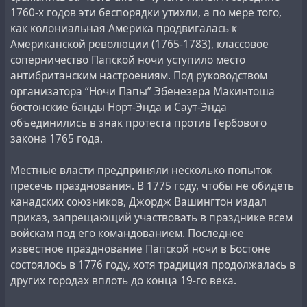
exploration of near-Earth space’, the USA at first pushed
1760-х годов эти беспорядки утихли, а по мере того,
like children ‘and so did we’, and then outdid the USSR
как колониальная Америка продвигалась к
by portraying fake ‘flights to the Moon’. Having lied to
Американской революции (1765-1783), классовое
their nations and the whole world, the leaders of the
соперничество Папской ночи уступило место
USSR and the USA came to the conclusion about
антибританским настроениям. Под руководством
undesirability of mutual disclosures and fixed the lie in
организатора “Ночи Папы” Эбенезера Макинтоша
the fake joint project ‘Soyuz-Apollo’ of 1975. Real
бостонские банды Норт-Энда и Саут-Энда
manned flights in the USSR began in 1967 on Soyuz
объединились в знак протеста против Гербового
spacecraft, and in the USA in 1981 on Space Shuttles.’’
закона 1765 года.
Местные власти предприняли несколько попыток
#
history
#
memory
#
research
#
revision
#
space
#
usa
пресечь празднования. В 1775 году, чтобы не обидеть
#
ussr
канадских союзников, Джордж Вашингтон издал
приказ, запрещающий участвовать в празднике всем
войскам под его командованием. Последнее
известное празднование Папской ночи в Бостоне
состоялось в 1776 году, хотя традиция продолжалась в
других городах вплоть до конца 19-го века.