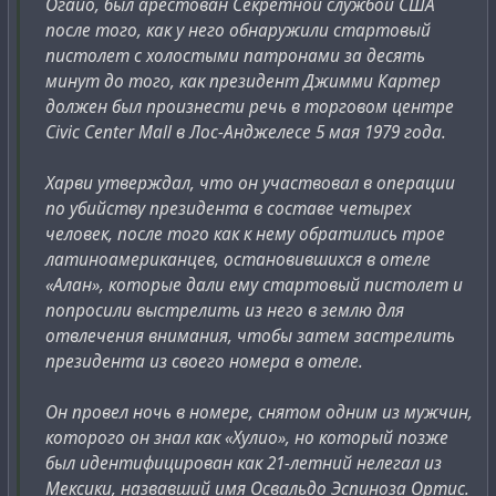
Огайо, был арестован Секретной службой США
Kimchi, and arms dealers A. Shvimmer and Y. Nimrodi
преднамеренным событием, так называемой
после того, как у него обнаружили стартовый
participated in planning the delivery mechanism. On the
"
фальсификацией как тайной операцией
", и,
пистолет с холостыми патронами за десять
American side, US National Security Council adviser
возможно, астронавты заранее знали об их
минут до того, как президент Джимми Картер
Michael Ledeen
and Oliver North participated in
предстоящей гражданской, но не биологической,
должен был произнести речь в торговом центре
ensuring the operation.
кончине.
Civic Center Mall в Лос-Анджелесе 5 мая 1979 года.
Примерно в то время, когда произошёл взрыв
"Челленджера", разразился совершенно огромный
Харви утверждал, что он участвовал в операции
In 2012, the pandemic that the world had been
скандал. Он превратился в один из крупнейших
по убийству президента в составе четырех
anticipating for years finally hit. Unlike 2009’s H1N1, this
политических скандалов в истории Вашингтона,
человек, после того как к нему обратились трое
new influenza strain — originating from wild geese —
настолько масштабный, что многие считали, что
латиноамериканцев, остановившихся в отеле
was extremely virulent and deadly.
он приведёт к падению президентства Рональда
«Алан», которые дали ему стартовый пистолет и
The pandemic also had a deadly effect on economies:
Рейгана и почти всех, кто был с ним связан.
попросили выстрелить из него в землю для
international mobility of both people and goods
Всё началось с
авиакатастрофы, которая не так
отвлечения внимания, чтобы затем застрелить
screeched to a halt, debilitating industries like tourism
широко известна
, как взрыв "Челленджера", но была
президента из своего номера в отеле.
and breaking global supply chains. Even locally,
гораздо более разрушительной. 12 декабря 1985
normally bustling shops and office buildings sat empty
года, всего за месяц до взрыва "Челленджера",
Он провел ночь в номере, снятом одним из мужчин,
for months, devoid of both employees and customers.
американский военный самолёт разбился через 19
которого он знал как «Хулио», но который позже
However, a few countries did fare better — China in
секунд после взлёта с международного аэродрома
был идентифицирован как 21-летний нелегал из
particular. The Chinese government’s quick imposition
Гандер в Ньюфаундленде, Канада.
Мексики, назвавший имя Освальдо Эспиноза Ортис.