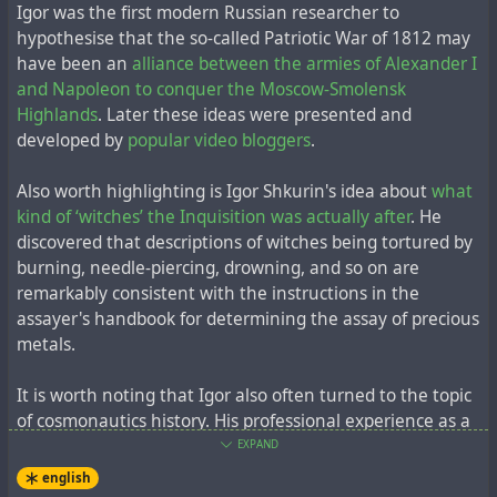
анализе доступных материалов, он не скрывал и
Igor was the first modern Russian researcher to
сообщал открыто
:
hypothesise that the so-called Patriotic War of 1812 may
have been an
alliance between the armies of Alexander I
"Развивая психологический эффект от запуска
and Napoleon to conquer the Moscow-Smolensk
первого искусственного спутника Земли в 1957 году,
Highlands
. Later these ideas were presented and
СССР встал на путь подлога пилотируемых
developed by
popular video bloggers
.
полетов и изобразил "первенство в освоении
околоземного пространства", США поначалу
Also worth highlighting is Igor Shkurin's idea about
what
тужились как дети "и мы тоже", а затем
kind of ‘witches’ the Inquisition was actually after
. He
переплюнули СССР, изобразив подложные "полеты
discovered that descriptions of witches being tortured by
на Луну". Наврав своим народам и всему миру,
burning, needle-piercing, drowning, and so on are
руководители СССР и США пришли к выводу о
remarkably consistent with the instructions in the
нежелательности взаимных разоблачений и
assayer's handbook for determining the assay of precious
закрепили ложь в фейковом совместном проекте
metals.
"Союз-Аполлон" 1975 года. Настоящие
пилотируемые полеты в СССР начались с 1967 года
It is worth noting that Igor also often turned to the topic
на кораблях "Союз", а в США с 1981 года на "Спейс
of cosmonautics history. His professional experience as a
Шаттлах".
military investigator led him to the conclusion that not
EXPAND
only the US space programme was initially falsified, but
english