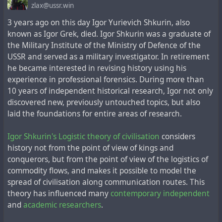
zlax@ussr.win
военного следователя привёл его к выводам о том,
#
documents
#
infosec
#
metaprogramming
#
opensource
что не только комическая программа США
3 years ago on this day Igor Yurievich Shkurin, also
#
revision
#
rust
#
software
#
stategov
#
usa
изначально была во многом сфальсифицирована, но
known as Igor Grek, died. Igor Shkurin was a graduate of
и космическая программа СССР. При этом, материалы
the Military Institute of the Ministry of Defence of the
по программе США он публиковал открыто на своём
USSR and served as a military investigator. In retirement
сайте, а большинство материалов по программе СССР
he became interested in revising history using his
публиковал только для друзей в своём живом
experience in professional forensics. During more than
журнале. Незадолго до кончины, Игорь задумал
10 years of independent historical research, Igor not only
написать и опубликовать на бумаге эксклюзивно-
discovered new, previously untouched topics, but also
ограниченным тиражом книгу об истории освоения
laid the foundations for entire areas of research.
космоса с грифом "Секретно", но не успел реализовать
этот проект, лишь частично обнародовав материалы
Igor Shkurin's Logistic theory of civilisation
considers
книги в живом журнале с ограниченным доступом
history not from the point of view of kings and
только для друзей. Некогда данная присяга уже
conquerors, but from the point of view of the logistics of
несуществующей советской родине ограничивала
commodity flows, and makes it possible to model the
беспристрастного исследователя от открытой
spread of civilisation along communication routes. This
публикации своих многочисленных материалов по
theory has influenced many
contemporary independent
этой теме. В любом случае,
своё мнение,
and
academic researchers
.
составленное на многолетнем криминалистическом