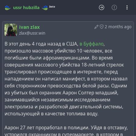
beta
ussr
hubzilla
ivan zlax
2 months ago
zlax@ussr.win
В этот день 4 года назад в США,
в Буффало
,
произошло массовое убийство 10 человек, все
погибшие были афроамериканцами. Во время
совершения массового убийства 18-летний стрелок
транслировал происходящее в интернете, перед
нападением он написал манифест, в котором назвал
себя сторонником превосходства белой расы. Одним
из убитых был охранник Аарон Солтер младший,
занимавшийся независимым исследованием
электролиза и разработкой двигательной системы,
использующей в качестве топлива воду.
Аарон 27 лет проработал в полиции. Уйдя в отставку,
устроился охранником в супермаркете, в котором в