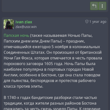
also the USSR space programme. At the same time, he
published materials on the US programme openly on his
#
history
#
memory
#
research
#
revision
#
space
#
usa
website, while most of the materials on the USSR
#
ussr
programme he published only for friends in his
ivan zlax
1 year ago
livejournal. Shortly before his death, Igor planned to
zlax@ussr.win
write and publish a book on the history of space
exploration in an exclusive and limited edition with a
Папская ночь
(также называемая Ночью Папы,
‘Secret’ stamp, but he did not manage to realise this
Папским днем или Днем Папы) – праздник,
project, only partially publishing the materials of the
отмечавшийся ежегодно 5 ноября в колониальных
book in livejournal with limited access for friends only.
Соединенных Штатах. Он произошел от британской
Once taken oath to the now defunct Soviet homeland
Ночи Гая Фокса, которая отмечается в честь провала
restricted the impartial researcher from openly
порохового заговора 1605 года. Ночь Папы была
publishing his numerous materials on this topic. In any
наиболее популярна в портовых городах Новой
case,
his opinion, compiled on the basis of many years of
Англии, особенно в Бостоне, где она стала поводом
forensic analysis of available materials, he did not hide
для пьянства, беспорядков и протестов рабочего
and reported openly
:
класса против элиты.
‘‘Developing the psychological effect of the launch of the
В 1740-х годах бандитские разборки стали частью
first artificial satellite in 1957, the USSR took the path of
традиции, когда жители разных районов Бостона
fake manned flights and portrayed ‘primacy in the
сражались за честь сжечь чучело Папы. К середине