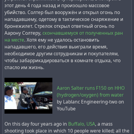
этот день 4 года назад и произошло массовое
убийство. Солтер был вооружён и открыл огонь по
нападавшему, одетому в тактическое снаряжение и
бронежилет. Стрелок открыл ответный огонь по
Аарону Солтеру,
скончавшемуся от полученных ран
на месте
. Хотя ему не удалось остановить
нападавшего, его действия выиграли время,
необходимое другим сотрудникам и покупателям,
чтобы забаррикадироваться в комнате отдыха, что
спасло им жизнь.
Aaron Salter runs F150 on HHO
(hydrogen/oxygen) from water
by Lablanc Engineering-two on
YouTube
On this day four years ago in
Buffalo, USA
, a mass
shooting took place in which 10 people were killed; all the