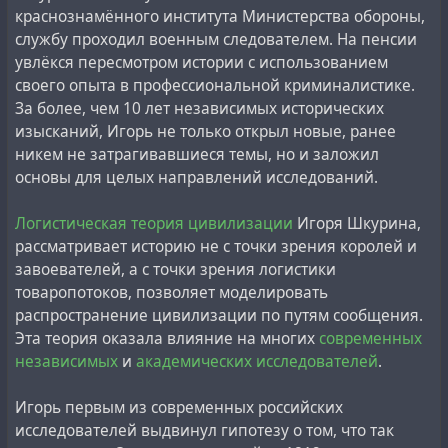
краснознамённого института Министерства обороны,
After more than two decades of grappling with memory
службу проходил военным следователем. На пенсии
safety issues in C and C++, the software engineering
увлёкся пересмотром истории с использованием
community has reached a consensus. It’s not enough to
своего опыта в профессиональной криминалистике.
rely on bug-finding tools. The preferred approach is to
За более, чем 10 лет независимых исторических
use “safe” programming languages that can reject
изысканий, Игорь не только открыл новые, ранее
unsafe programs at compile time, thereby preventing
никем не затрагивавшиеся темы, но и заложил
the emergence of memory safety issues.
основы для целых направлений исследований.
Despite the Pentagon's statements about the consensus
Логистическая теория цивилизации
Игоря Шкурина,
in this matter, the software development community has
рассматривает историю не с точки зрения королей и
quite ambiguous attitude to such initiatives of the US
завоевателей, а с точки зрения логистики
government. There is often
direct criticism
of the Rust
товаропотоков, позволяет моделировать
programming language from
individual developers
, and
распространение цивилизации по путям сообщения.
in topical news ‘
comments there are full of, shall we say,
Эта теория оказала влияние на многих
современных
negative comments about Rust, Rust users and Rust
независимых
и
академических исследователей
.
developers themselves
’. In addition, a couple of weeks
ago the Rust community ‘
recognized the unsafety of Rust
Игорь первым из современных российских
(if used incorrectly)
’, so now AWS and the Rust
исследователей выдвинул гипотезу о том, что так
Foundation are ‘crowdsourcing an effort to verify the