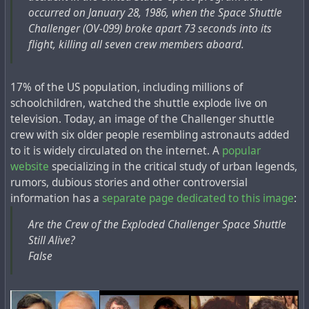
occurred on January 28, 1986, when the Space Shuttle
Аарон Солтер был
посмертно героизирован
, хотя
Challenger (OV-099) broke apart 73 seconds into its
отдельной страницы английской википедии о нём, в
flight, killing all seven crew members aboard.
отличии от нападавшего, так и не появилось. Если
ввести его имя в поисковой системе, откроется
множество новостных сюжетов с упоминанием его
17% of the US population, including millions of
имени почти исключительно в контексте этого
schoolchildren, watched the shuttle explode live on
массового убийства в Буффало. Так, например, год
television. Today, an image of the Challenger shuttle
назад конгрессмен Тимоти Кеннеди предложил
crew with six older people resembling astronauts added
назвать именем Аарона Солтера законодательный
to it is widely circulated on the internet. A
popular
акт
, запрещающий гражданским владение военными
website
specializing in the critical study of urban legends,
бронежилетами. А на специализированном сайте
rumors, dubious stories and other controversial
PolitiFact, управляемом
Институтом Пойнтера
, есть
information has a
separate page dedicated to this image
:
отдельная
страница, где утверждается
, что: "Солтер
действительно работал над технологией
Are the Crew of the Exploded Challenger Space Shuttle
транспортных средств, работающих на воде. Но нет
Still Alive?
никаких доказательств, подтверждающих
False
утверждение о том, что он стал мишенью из-за этого."
При этом сейчас, спустя всего 4 года, в интернете