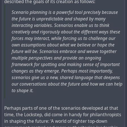
described the goals of its creation as follows:
seconds after takeoff from Gander International Airfield
гавайцу позволили сохранить только фамилию, а
in Newfoundland, Canada. All 256 people on board died,
Scenario planning is a powerful tool precisely because
белым и еврейке — фамилию с именем), в том случае,
8 crew members and 248 members of the Army’s 101st
the future is unpredictable and shaped by many
если астронавты пережили катастрофу.
Airborne Division, making it the worst air disaster in US
interacting variables. Scenarios enable us to think
military history.
creatively and rigorously about the different ways these
Некоторые независимые исследователи
после
forces may interact, while forcing us to challenge our
анализа сохранившихся фото и видео материалов,
own assumptions about what we believe or hope the
пришли к выводам, что у тёзок астронавтов похожи
Despite the fact that on the very first day, the Hezbollah
future will be. Scenarios embrace and weave together
не только внешние черты лица, но даже голос и
wing claimed responsibility for the disaster, during the
multiple perspectives and provide an ongoing
некоторые характерные мимические особенности, что
investigation, the Canadian government concluded that
framework for spotting and making sense of important
особенно заметно в случае Йельского профессора
the probable cause of the disaster was overload and icing
changes as they emerge. Perhaps most importantly,
Джудит Резник.
of the wings, which had not been treated with de-icing
scenarios give us a new, shared language that deepens
fluid before take-off. The Canadian investigation
our conversations about the future and how we can help
В этот день 6 лет назад
, пользователь Youtube под
ultimately failed to reach a unanimous conclusion. The
to shape it.
ником
starsnotfar432
, будучи под впечатлением
US government did not consider the possibility of a
неоднозначного изображения команды
terrorist attack. As
details of the incident began to
"Челленджер", зафиксировал свою встречу с Майклом
emerge
, the press was full of headlines on the subject.
Perhaps parts of one of the scenarios developed at that
Дж. Смитом, профессором на пенсии, тёзкой пилота
time, the Lockstep, did come in handy for philanthropists
шаттла, прямо спросив его мнение об этих слухах в
in shaping the future: ‘A world of tighter top-down
интернете.