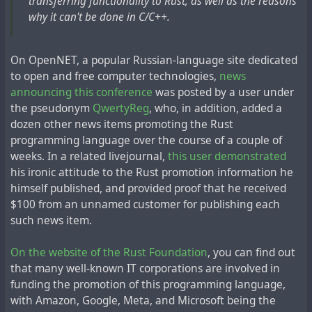
transferring functionality to Rust, as well as the reasons
вводили им наркотики и записывали их реакцию.
относится к подобным инициативам правительства
why it can't be done in C/C++.
США. Часто звучит
прямая критика
языка
В последнем документе упоминается, что в 1960 году
программирования Rust от
отдельных разработчиков
,
«не существовало эффективного снотворного,
On OpenNET, a popular Russian-language site dedicated
а в тематических новостях «
комментарии полны,
But it was in the Russian Federation that the first vaccine
сыворотки правды, афродизиака или таблетки для
to open and free computer technologies,
news
скажем так, негатива в адрес Rust, пользователей
against the new disease appeared on the market under
вербовки», но были достигнуты успехи в
announcing this conference
was posted by a user under
Rust и самих разработчиков Rust
». Кроме того пару
the brand name
Sputnik V
, clearly echoing
Sputnik 5
, the
использовании наркотиков для проведения допросов.
the pseudonym
QwertyReg
, who, in addition, added a
недель назад сообщество Rust «
признало
spacecraft that sent dogs into space for experimental
В то время как некоторые медики, завербованные
dozen other news items promoting the Rust
небезопасность Rust
(при неправильном
purposes and successfully brought them back,
ЦРУ, сталкивались с этическими вопросами,
programming language over the course of a couple of
использовании)», поэтому теперь AWS и Rust
supposedly ushering in the era of manned space
связанными с проведением вредных тестов на людях,
weeks. In a related livejournal,
this user demonstrated
Foundation «организуют краудсорсинг для проверки
exploration.
которые не знали обо всех этих экспериментах,
his ironic attitude to the Rust promotion information he
стандартной библиотеки Rust», несмотря на активное
другие пытались участвовать в программе, в которой,
himself published, and provided proof that he received
позиционирование правительством США языка Rust,
#
china
#
coronavirus
#
documents
#
pandemic
#
past
согласно служебной записке 1953 года, «ни одна
$100 from an unnamed customer for publishing each
как «безопасного».
#
revision
#
rf
#
uk
#
usa
область человеческого разума не должна остаться
such news item.
неисследованной».
В целом, сама схема продвижения языка
On the website of the Rust Foundation
, you can find out
программирования Rust, во многом схожа с
В публикации Архива национальной безопасности
that many well-known IT corporations are involved in
продвижением Белым домом повестки
изменения
эксперименты названы ужасными, постыдными и
funding the promotion of this programming language,
климата
и
ЛГБТ
. В этих случаях схожи не только
оскорбительными, а все документы собраны в
with Amazon, Google, Meta, and Microsoft being the
методы продвижения и финансирования, но во